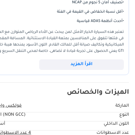
•
تصنيف أمان 5 نجوم من NCAP
•
أقل نسبة انخفاض في القيمة في الفئة
•
أحدث أنظمة ADAS قياسية
تعتبر هذه السيارة الخيار الأمثل لمن يبحث عن الأداء الرياضي المتوازن مع ا
الميكانيكية وتكاليف صيانة أقل للمالك القادم. اللون الأسود يمنحها هيبة خ
GTI يعني الحصول على تجربة قيادة لا تضاهى، خاصة لمحبي التنقل السريع وا
وكفاءة استهلاك الوقود، مما يجعلها استثماراً ذكياً طويل الأمد.
اقرأ المزيد
الميزات والخصائص
الماركة
فولكس واج
النوع
I (NON GCC)
اللون الداخلي
أس
عدد الاسطوانات
4
عدد الاسطوان