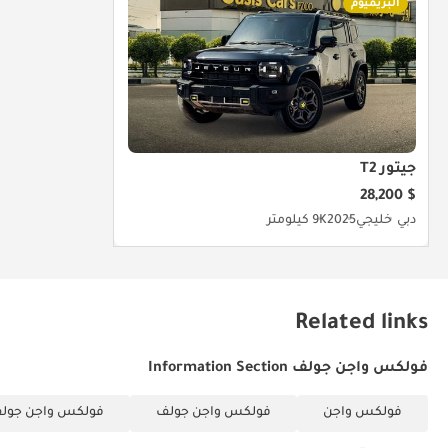
البريميوم
جيتور T2
$ 28,200
دبي
خليجي
2025
9K كيلومتر
Related links
فولكس واجن جولف Information Section
فولكس واجن
فولكس واجن جولف
فولكس واجن جولف 2.0L Sel R (290 ح