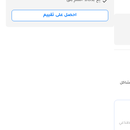
بِع بذكاء. اشترِ بثق
احصل على تقييم
مشاكل
صطناعي