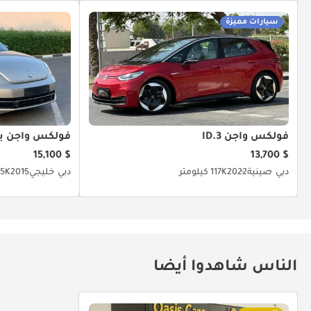
سيارات مميزة
فولكس واجن ID.3
فولكس واجن بي
$ 15,100
$ 13,700
دبي
صينية
2022
117K كيلومتر
دبي
خليجي
2015
65K كيلو
الناس شاهدوا أيضا