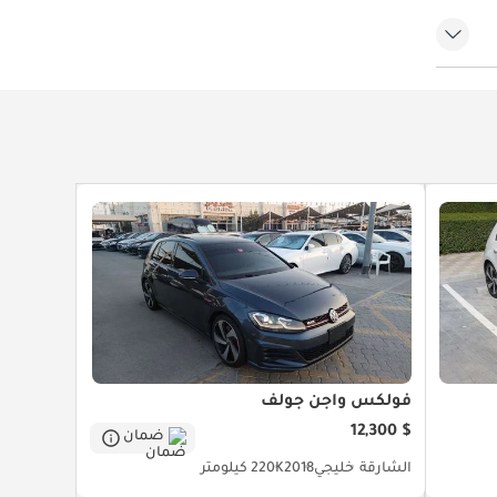
ق
لهضبات
ة
فولكس واجن جولف
$ 12,300
ضمان
الشارقة
خليجي
2018
220K كيلومتر