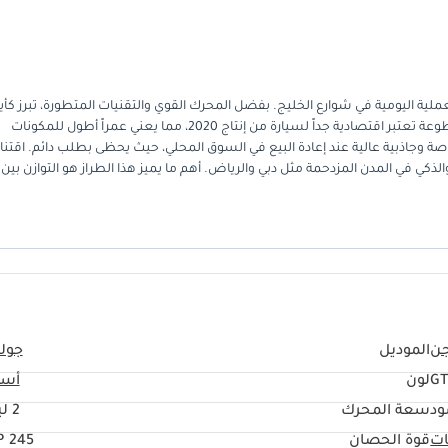
لعملية اليومية في شوارع الخليج. بفضل المحرك القوي والتقنيات المتطورة، تبرز كأي
في فئتها تتفوق على المنافسين بمتعة القيادة الاستثنائية. المسافة المقطوعة تعتبر اقتصادية جداً لسيارة من إنتاج 2020، مما يعني عمراً أطول للمكونات
اصة وجاذبية عالية عند إعادة البيع في السوق المحلي، حيث يحظى بطلب دائم. اقتنا
لذكي في المدن المزدحمة مثل دبي والرياض. أهم ما يميز هذا الطراز هو التوازن بين 
ن
الموديل
جول
GT
لون
أسو
ود
سعة المحرك
2 ليتر
ات
قوة الحصان
245 HP