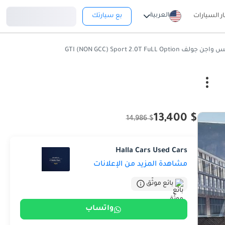
تسجيل دخول
العربية
ار السيارات
بع سيارتك
لف GTI (NON GCC) Sport 2.0T FuLL Option
$ 13,400
$ 14,986
Halla Cars Used Cars
مشاهدة المزيد من الإعلانات
بائع موثّق
واتساب