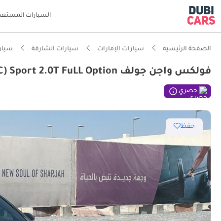
السيارات المستعم
الصفحة الرئيسية
سيارات الإمارات
سيارات الشارقة
سيار
فولكس واجن جولف GTI (NON GCC) Sport 2.0T FuLL Option
ذكاء دو
حصري
تصنيف أمان 5 نج
حفظ
أقل نسب
أحدث أنظمة DAS