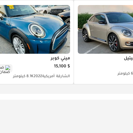
تيل
ميني كوبر
$ 15,100
ضم
متر
الشارقة
أمريكية
2022
8.1K كيلومتر