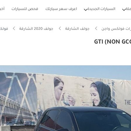
لة
السيارات الجديدة
اعرف سعر سيارتك
فحص للسيارات
أخب
ات فولكس واجن
جولف الشارقة
جولف 2020 الشارقة
فولكس واجن جو
بيكارز
وم من NCAP
ة انخفاض في القيمة في الفئة
A قياسية