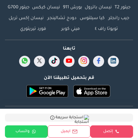
جيتور T2
نيسان باترول
بورش 911
نيسان كيكس
جيتور G700
جيب رانجلر
كيا سيلتوس
دودج تشالينجر
نيسان إكس تريل
تويوتا راف ٤
ميني كوبر
فورد تيريتوري
تابعنا
قم بتحميل تطبيقنا الآن
Dubicars.com @ 2026. جميع الحقوق محفوظة.
استجابة سريعة
العنوان: 2114 ، برج شذى ، المدينة الإعلامية ، دبي ، الإمارات
إتصل
ايميل
واتساب