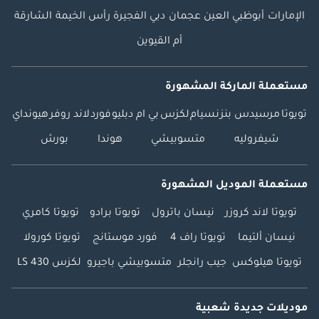
الإمارات
أبوظبي
العين
عجمان
دبي
الفجيرة
رأس الخيمة
الشارقة
أم القيوين
مستعملة الماركة المشهورة
تويوتا
مرسيدس بنز
نسيام
لكزس
بي ام دبليو
فورد
لاند روفر
هيونداي
شيفروليه
متسوبيشي
هوندا
بورش
مستعملة الموديل المشهورة
تويوتا لاند كروزر
نيسان باترول
تويوتا برادو
تويوتا كامري
نيسان ألتيما
تويوتا راف 4
فورد موستانج
تويوتا كورولا
تويوتا هيلوكس
جيب رانجلر
متسوبيشي باجيرو
لكزس LS 430
موديلات جديدة شعبية