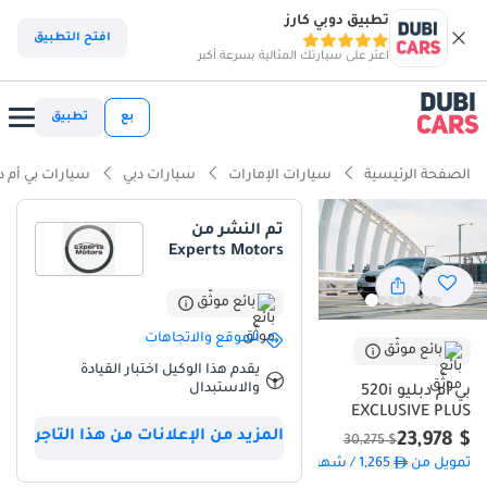
تطبيق دوبي كارز
ذكاء دوبي كارز
افتح التطبيق
اعثر على سيارتك المثالية بسرعة أكبر
ذكاء دوبيكارز
بع
تطبيق
أبرز المواصفات
الصفحة الرئيسية
سيارات الإمارات
سيارات دبي
سيارات بي أم دب
تصنيف السلامة 5 نجوم من NCAP
تم النشر من
Experts Motors
أقل معدل استهلاك في فئته
أحدث معايير أنظمة مساعدة السائق المتقدمة (ADAS)
بائع موثّق
الموقع والاتجاهات
بائع موثّق
ملخص
يقدم هذا الوكيل اختبار القيادة
والاستبدال
تُمثل هذه السيدان التنفيذية موديل 2021 خيارًا متوازنًا للسائقين المحترفين
بي أم دبليو 520i
EXCLUSIVE PLUS
في دول مجلس التعاون الخليجي، إذ تُوفر مظهرًا أنيقًا دون تكاليف
المزيد من الإعلانات من هذا التاجر
$ 23,978
التشغيل الباهظة للمحركات الأكبر حجمًا. وباعتبارها فئة
$ 30,275
&quot;إكسكلوسيف بلس&quot;، فإنها تُقدم مقصورة داخلية أكثر فخامة
تمويل من
1,265
/ شهر
من الطرازات الأساسية، مما يجعلها مثالية للتنقلات اليومية بين مدن مثل