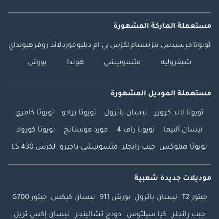
مستعملة الماركة المشهورة
تويوتا
مرسيدس بنز
نسيام
لكزس
بي ام دبليو
فورد
لاند روفر
هيونداي
شيفروليه
متسوبيشي
هوندا
بورش
مستعملة الموديل المشهورة
تويوتا لاند كروزر
نيسان باترول
تويوتا برادو
تويوتا كامري
نيسان ألتيما
تويوتا راف 4
فورد موستانج
تويوتا كورولا
تويوتا هيلوكس
جيب رانجلر
متسوبيشي باجيرو
لكزس LS 430
موديلات جديدة شعبية
جيتور T2
نيسان باترول
بورش 911
نيسان كيكس
جيتور G700
جيب رانجلر
كيا سيلتوس
دودج تشالينجر
نيسان إكس تريل