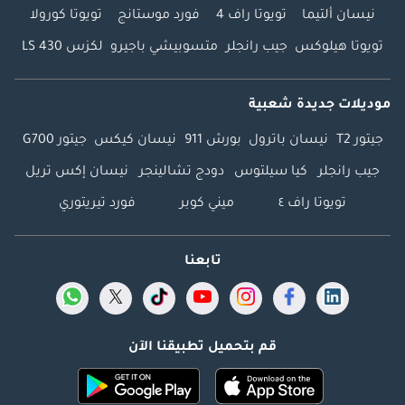
نيسان ألتيما
تويوتا راف 4
فورد موستانج
تويوتا كورولا
تويوتا هيلوكس
جيب رانجلر
متسوبيشي باجيرو
لكزس LS 430
موديلات جديدة شعبية
جيتور T2
نيسان باترول
بورش 911
نيسان كيكس
جيتور G700
جيب رانجلر
كيا سيلتوس
دودج تشالينجر
نيسان إكس تريل
تويوتا راف ٤
ميني كوبر
فورد تيريتوري
تابعنا
قم بتحميل تطبيقنا الآن