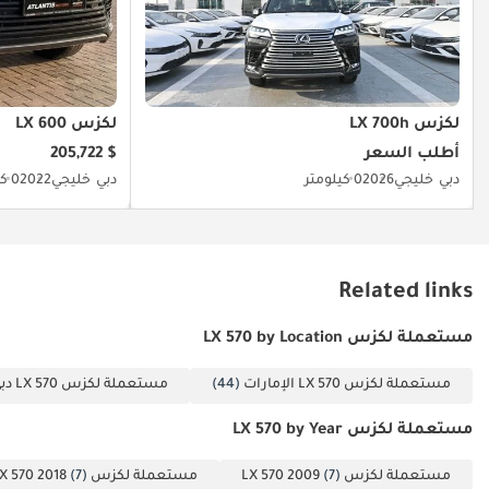
Lexus العميق بحماية الأرواح في كافة الظروف.
الخلاصة
هذه السيارة هي الخيار المثالي لمن يريد الجمع بين هيبة الحضور واعتمادية
Lexus المطلقة في حالة تقترب من الصفر كيلومتر؛ إنها فرصة نادرة لامتلاك
لكزس LX 700h
لكزس LX 600
أيقونة الطرق الوعرة في أحدث صورها وبمواصفات إقليمية تضمن القيمة
أطلب السعر
$ 205,722
والراحة.
دبي
خليجي
2026
0 كيلومتر
دبي
خليجي
2022
0 كيلومتر
تم إنشاء هذه الإحصاءات بواسطة الذكاء الاصطناعي اعتماداً على بيانات
خبراء السوق. يُرجى دائماً فحص السيارة قبل الشراء.
Related links
مستعملة لكزس LX 570 by Location
مستعملة لكزس LX 570 الإمارات
(44)
مستعملة لكزس LX 570 دبي
مستعملة لكزس LX 570 by Year
مستعملة لكزس LX 570 2009
(7)
مستعملة لكزس LX 570 2018
(7)