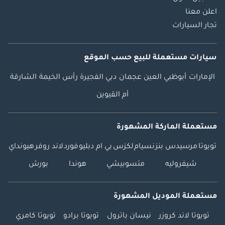
اعلن معنا
تجار السيارات
سيارات مستعملة
للبيع
حسب الموقع
الإمارات
أبوظبي
العين
عجمان
دبي
الفجيرة
رأس الخيمة
الشارقة
أم القيوين
مستعملة الماركة المشهورة
تويوتا
مرسيدس بنز
نسيام
لكزس
بي ام دبليو
فورد
لاند روفر
هيونداي
شيفروليه
متسوبيشي
هوندا
بورش
مستعملة الموديل المشهورة
تويوتا لاند كروزر
نيسان باترول
تويوتا برادو
تويوتا كامري