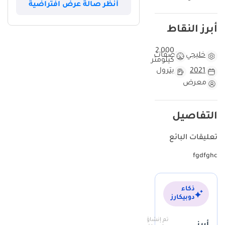
أنظر صالة عرض افتراضية
من أكثر الألوان طلباً في المنطقة نظراً لقدرته العالية على تحمل الغبار
والحرارة والحفاظ على قيمة إعادة البيع. تتميز Lexus LX570 بمكانة
أبرز النقاط
أسطورية في الخليج بفضل اعتماديتها المطلقة التي تتفوق بها على
المنافسين الأوروبيين. إن امتلاك هذا الموديل تحديداً يمنحك التوازن المثالي
2,000
بين الفخامة المفرطة والقدرة على مواجهة أقسى تضاريس الصحراء.
خليجي
مواصفات
كيلومتر
بالنسبة للمشتري الذي يبحث عن الاستثمار الآمن والراحة القصوى، لا يوجد
2021
بترول
خيار يتفوق على هذه النسخة الخليجية الفريدة.
معرض
هذه السيارة مقارنة بسيارات 2021 LX570 الأخرى
عند النظر إلى سوق السيارات المستعملة في الإمارات والسعودية وبقية
التفاصيل
دول الخليج، نجد أن متوسط المسافة المقطوعة لسيارة من موديل 2021
يتراوح عادة بين 40,000 و 60,000 كم، إلا أن هذه السيارة لم تقطع سوى
تعليقات البائع
2000 كم فقط. هذا الرقم يجعلها جوهرة نادرة وحالة فريدة تكاد تماثل
fgdfghc
السيارات الموجودة في صالات العرض، مما يضمن للمالك القادم عمراً
افتراضياً أطول لجميع المكونات الميكانيكية. اللون الفضي الخارجي يعزز من
جاذبيتها في سوق إعادة البيع المحلي، حيث يعتبر الخيار المفضل للكثيرين
ذكاء
لسهولة صيانته ومقاومته لبهتان الطلاء الناتج عن الشمس الساطعة. إن
دوبيكارز
المقارنة بين هذه النسخة وأي نسخة أخرى من نفس العام تميل كفتها
بوضوح لصالح هذه السيارة بسبب ندرة استخدامها. اختيار المواصفات
تم إنشاؤه
الإقليمية الخليجية يمنح المشتري راحة بال تامة فيما يتعلق بمطابقة