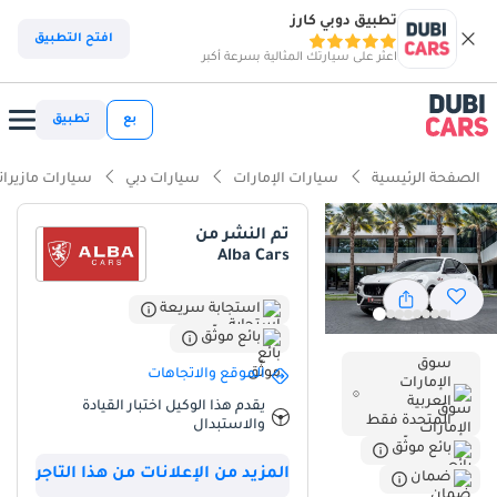
تطبيق دوبي كارز
افتح التطبيق
اعثر على سيارتك المثالية بسرعة أكبر
بع
تطبيق
الصفحة الرئيسية
سيارات الإمارات
سيارات دبي
سيارات مازيرات
تم النشر من
Alba Cars
استجابة سريعة
بائع موثّق
سوق
الموقع والاتجاهات
الإمارات
العربية
يقدم هذا الوكيل اختبار القيادة
المتحدة فقط
والاستبدال
بائع موثّق
المزيد من الإعلانات من هذا التاجر
ضمان