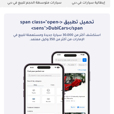
إيطالية سيارات في دبي
سيارات متوسطة الحجم للبيع في دبي
▔▔▔▔▔▔▔▔▔▔
خيارات حجز السيارة:
للبدء، نطلب دفعة
تحميل تطبيق <span class="open-
مقدمة قدرها ٥٠٠٠
sens">DubiCars</span>
درهم إماراتي عبر: ١
استكشف أكثر من 30،000 سيارة جديدة ومستعملة للبيع في
بطاقة ائتمان/خصم:
الإمارات من أكثر من 350 وكيل معتمد.
يُسترد المبلغ نقدًا بعد
التسجيل. ٢ نقدًا:
يُسترد المبلغ نقدًا بعد
التسجيل. ٣ شيك: لا
يُصرف، ويُعاد بعد
التسجيل. (سيتم
توضيح الشروط
والأحكام عند الحجز).
▔▔▔▔▔▔▔▔▔▔
بيع سيارتك: املأ
النموذج هنا: نقدم
الدفع نقدًا ونتعامل