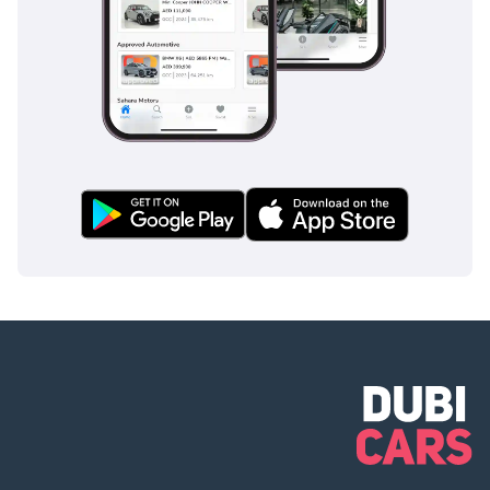
مع التسويات البنكية
المبكرة.
▔▔▔▔▔▔▔▔▔▔
المرجع: ١١٢٤٠AC