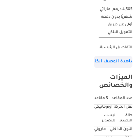
4,505 درهم إماراتي
شهريًا بدون دفعة
أولى عن طريق
التمويل البنكي
▔▔▔▔▔▔▔▔▔▔
التفاصيل الرئيسية:
الضمان: عقد الصيانة:
شاهدة الوصف الكامل
إضافة مدفوعة
مقاس العجلات: R22"
الميزات
▔▔▔▔▔▔▔▔▔▔
والخصائص
لماذا تختار هذه
السيارة؟ استمتع
عدد المقاعد
5 مقاعد
بتجربة الفخامة والقوة
نقل الحركة
اوتوماتيكي
الإيطالية التي لا مثيل
حالة
ليست
لها مع سيارة مازيراتي
التصدير
للتصدير
ليفانتي تروفيو 2021.
اللون الداخلي
ماروني
تتميز هذه السيارة