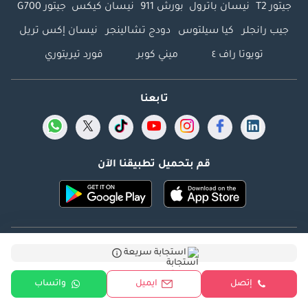
جيتور T2
نيسان باترول
بورش 911
نيسان كيكس
جيتور G700
جيب رانجلر
كيا سيلتوس
دودج تشالينجر
نيسان إكس تريل
تويوتا راف ٤
ميني كوبر
فورد تيريتوري
تابعنا
قم بتحميل تطبيقنا الآن
Dubicars.com @ 2026. جميع الحقوق محفوظة.
استجابة سريعة
العنوان: 2114 ، برج شذى ، المدينة الإعلامية ، دبي ، الإمارات
إتصل
ايميل
واتساب