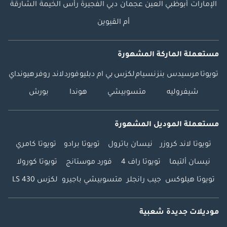
الإمارات
أبوظبي
العين
عجمان
دبي
الفجيرة
رأس الخيمة
الشارقة
أم القيوين
مستعملة الماركة المشهورة
تويوتا
مرسيدس بنز
نسيام
لكزس
بي ام دبليو
فورد
لاند روفر
هيونداي
شيفروليه
متسوبيشي
هوندا
بورش
مستعملة الموديل المشهورة
تويوتا لاند كروزر
نيسان باترول
تويوتا برادو
تويوتا كامري
نيسان ألتيما
تويوتا راف 4
فورد موستانج
تويوتا كورولا
تويوتا هيلوكس
جيب رانجلر
متسوبيشي باجيرو
لكزس LS 430
موديلات جديدة شعبية