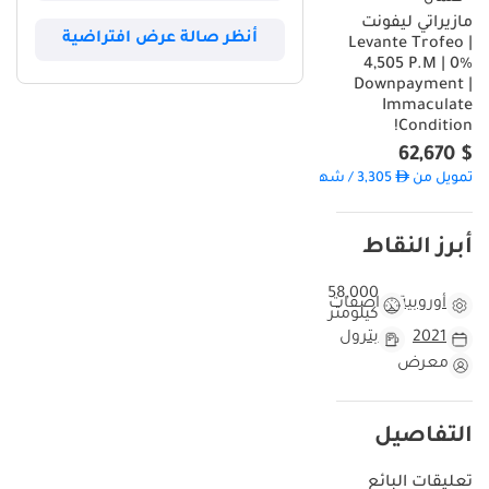
مازيراتي ليفونت
أنظر صالة عرض افتراضية
Levante Trofeo |
4,505 P.M | 0%
Downpayment |
Immaculate
Condition!
$ 62,670
تمويل من
3,305
/ شهر
أبرز النقاط
58,000
أوروبية
مواصفات
كيلومتر
2021
بترول
معرض
التفاصيل
تعليقات البائع