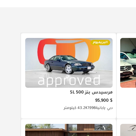
البريميوم
مرسيدس بنز SL 500
$ 95,900
دبي
يابانية
1998
43.2K كيلومتر