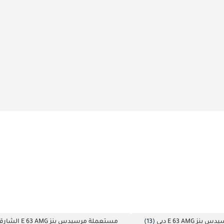
 E 63 AMG دبي
(13)
مستعملة مرسيدس بنز E 63 AMG الشارقة