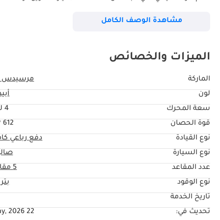
بالعملات الرقمية ✔️ اتصل الآن لمشاهدة فيديو شخصي أو لحجز معاينة خ
مشاهدة الوصف الكامل
مستقل وفقًا لمعيار 175 نقطة قبل وصولها إلى صالة عرضنا. يت
الميزات والخصائص
يقدم هذه الخدمة. نُوثّق ذلك كتابيًا لأننا أنجزنا العمل. ما لم يُعتمد، فه
الماركة
مرسيدس ب
لون
أبي
مساءً. مواعيد خاصة متاحة. ? يتحدث فريقنا: الإنجليزية | العربية | الهندية |
سعة المحرك
4 ليتر
قوة الحصان
612 HP
▔▔▔▔▔▔▔▔▔▔ *نحن، شركة tive
نوع القيادة
دفع رباعي كا
وسعر العرض على المنصة هو سعر السيارة فقط. تخضع هذه السيارة وخدماتنا
نوع السيارة
صال
والأحكام.
عدد المقاعد
5 مقاعد
نوع الوقود
بتر
تاريخ الخدمة
تحديث في:
22 May, 2026