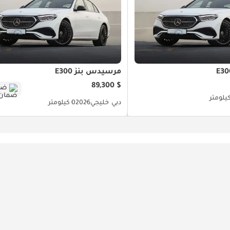
مرسيدس بنز E300
$ 89,300
ضم
دبي
خليجي
2026
0 كيلومتر