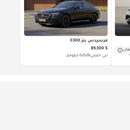
مرسيدس بنز E300
$ 89,300
ان
دبي
خليجي
2026
0 كيلومتر