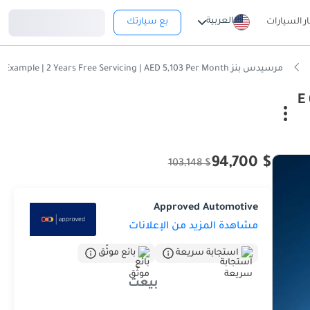
تسجيل دخول
العربية
ار السيارات
بع سيارتك
مرسيدس بنز E 63 AMG UAE's Very Best Example | 2 Years Free Servicing | AED 5,103 Per Month
$ 94,700
$ 103,148
Approved Automotive
مشاهدة المزيد من الإعلانات
استجابة سريعة
بائع موثّق
بيعت