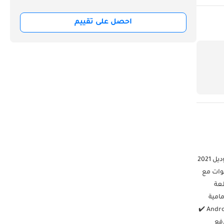
احصل على تقييم
سيارة مرسيدس بنز E63 AMG S هذه هي أفضل مثال متوفر، وهي مُجهزة وفقًا لمعايير الاعتماد المعتمدة! المرجع المعتمد: A5614 مرسيدس بنز E63 AMG S موديل 2021
عربية المتحدة اللون الخارجي: أبيض ماسي الداخلية: جلد AMG أسود حصري ✔️ ضمان لمدة تصل إلى 3 سنوات مع
ية: ✔️ عجلات AMG مزورة متقاطعة
مراء ✔️ مصابيح أمامية
LED متعددة الحزم ✔️ مساعد تغيير المسار ✔️ باقة كاميرا الرؤية المحيطية ✔️ عجلة قيادة AMG عالية الأداء ✔️ مقاعد أمامية مكيفة ✔️ Android Auto / Apple CarPlay ✔️
لدفع