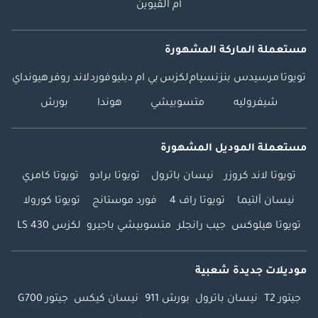
أم القيوين
مستعملة الماركة المشهورة
تويوتا
مرسيدس بنز
نسيام
لكزس
بي ام دبليو
فورد
لاند روفر
هيونداي
شيفروليه
متسوبيشي
هوندا
بورش
مستعملة الموديل المشهورة
تويوتا لاند كروزر
نيسان باترول
تويوتا برادو
تويوتا كامري
نيسان ألتيما
تويوتا راف 4
فورد موستانج
تويوتا كورولا
تويوتا هيلوكس
جيب رانجلر
متسوبيشي باجيرو
لكزس LS 430
موديلات جديدة شعبية
جيتور T2
نيسان باترول
بورش 911
نيسان كيكس
جيتور G700