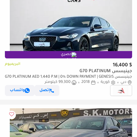
حصري
البريميوم
$ 16,400
جينيسس G70 PLATINUM
جينيسس G70 PLATINUM AED 1,440 P.M | 0% DOWN PAYMENT | GENESIS
دبي
كورية
2018
99,300 كيلومتر
G70 PRESTIGE | 3.3L TWIN-TURBO V6 | 2018 | KOREAN SPECS
إتصل
واتساب