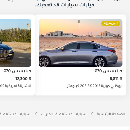
خيارات
سيارات قد تعجبك.
البريميوم
جينيسس G70
جينيسس G70
$ 12,300
$ 6,811
أبوظبي
كورية
2015
203.3K كيلومتر
الشارقة
أمريكية
019
الصفحة الرئيسية
سيارات مستعملة الإمارات
سيارات مستعملة 