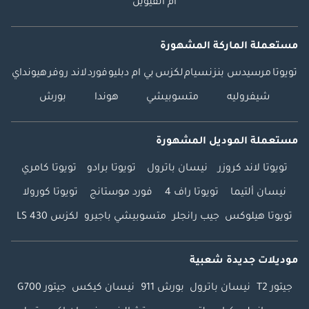
أم القيوين
مستعملة الماركة المشهورة
تويوتا
مرسيدس بنز
نسيام
لكزس
بي ام دبليو
فورد
لاند روفر
هيونداي
شيفروليه
متسوبيشي
هوندا
بورش
مستعملة الموديل المشهورة
تويوتا لاند كروزر
نيسان باترول
تويوتا برادو
تويوتا كامري
نيسان ألتيما
تويوتا راف 4
فورد موستانج
تويوتا كورولا
تويوتا هيلوكس
جيب رانجلر
متسوبيشي باجيرو
لكزس LS 430
موديلات جديدة شعبية
جيتور T2
نيسان باترول
بورش 911
نيسان كيكس
جيتور G700