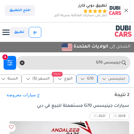
تطبيق دوبي كارز
افتح التطبيق
اعثر على سيارتك المثالية بسرعة أكبر
بع
تطبيق
الشحن إلى
الولايات المتحدة
4
جينيسس G70
جديدة
جينيسس
G70
النوع
السعر ($)
السنة
2 نتيجة
سيارات جينيسس G70 مستعملة للبيع في دبي
(1)
2021
(1)
2018