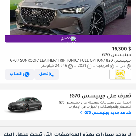
حصري
$ 16,300
جينيسس G70
جينيسس G70 / SUNROOF/ LEATHER/ TRIP TONIC/ FULL OPTION/ 820
دبي
أمريكية
MONTHLY / LOT#72947
2021
24,646 كيلومتر
إتصل
واتساب
تعرف على جينيسس G70!
احصل على معلومات مفصلة حول جينيسس G70
الأسعار والمواصفات والميزات في الإمارات
شاهد جديد جينيسس G70
لا يوجد سيارات بهذه المواصفات التي تبحث عنها. إليك