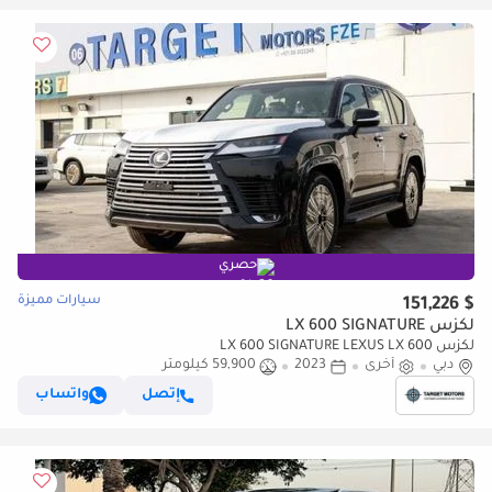
حصري
سيارات مميزة
$ 151,226
لكزس LX 600 SIGNATURE
لكزس LX 600 SIGNATURE LEXUS LX 600
دبي
أخرى
2023
59,900 كيلومتر
إتصل
واتساب