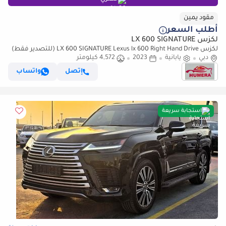
مقود يمين
أطلب السعر
لكزس LX 600 SIGNATURE
لكزس LX 600 SIGNATURE Lexus lx 600 Right Hand Drive (للتصدير فقط)
دبي
يابانية
2023
4,572 كيلومتر
إتصل
واتساب
استجابة سريعة