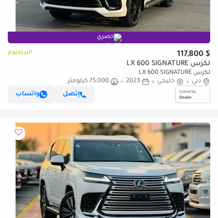
حصري
البريميوم
$ 117,800
لكزس LX 600 SIGNATURE
لكزس LX 600 SIGNATURE
دبي
خليجي
2023
75,000 كيلومتر
إتصل
واتساب