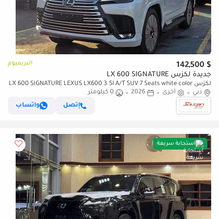
البريميوم
$ 142,500
جديدة لكزس LX 600 SIGNATURE
لكزس LX 600 SIGNATURE LEXUS LX600 3.5l A/T SUV 7 Seats white color
دبي
2026 Model
أخرى
2026
0 كيلومتر
إتصل
واتساب
استجابة سريعة