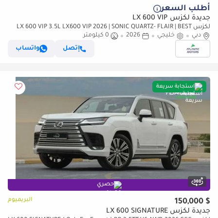
أطلب السعر
جديدة لكزس LX 600 VIP
لكزس LX 600 VIP 3.5L LX600 VIP 2026 | SONIC QUARTZ- FLAIR | BEST
دبي
EXPORT PRICE (للتصدير فقط)
خليجي
2026
0 كيلومتر
إتصل
واتساب
استجابة سريعة
حصري
البريميوم
$ 150,000
جديدة لكزس LX 600 SIGNATURE