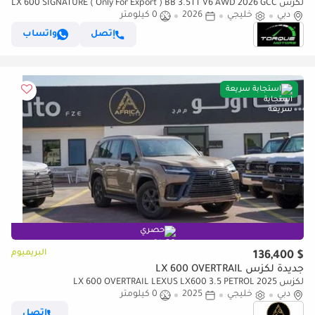
لكزس LX 600 SIGNATURE ( Only For Export ) BB 3.5TT V6 AWD 2026 GCC
دبي
BRAND NEW
خليجي
2026
0 كيلومتر
إتصل
واتساب
استجابة سريعة
حصري
البريميوم
$ 136,400
جديدة لكزس LX 600 OVERTRAIL
لكزس LX 600 OVERTRAIL LEXUS LX600 3.5 PETROL 2025
دبي
خليجي
2025
0 كيلومتر
إتصل