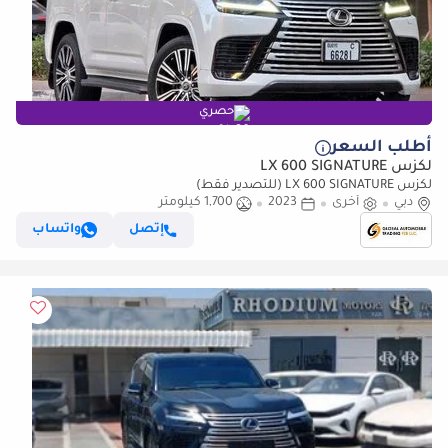
حصري
أطلب السعر
لكزس LX 600 SIGNATURE
لكزس LX 600 SIGNATURE (للتصدير فقط)
دبي
أخرى
2023
1,700 كيلومتر
إتصل
واتساب