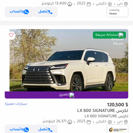
دبي
Edition - 2022
خليجي
2022
13,400 كيلومتر
إتصل
واتساب
استجابة سريعة
حصري
سيارات مميزة
$ 120,500
لكزس LX 600 SIGNATURE
لكزس LX 600 SIGNATURE
دبي
خليجي
2025
26,371 كيلومتر
إتصل
واتساب