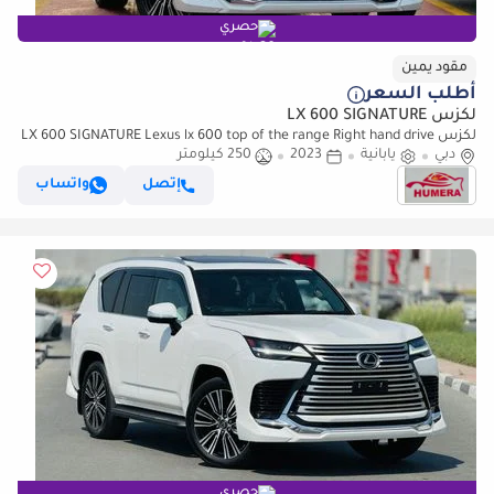
حصري
مقود يمين
أطلب السعر
لكزس LX 600 SIGNATURE
لكزس LX 600 SIGNATURE Lexus lx 600 top of the range Right hand drive
دبي
(للتصدير فقط)
يابانية
2023
250 كيلومتر
إتصل
واتساب
حصري