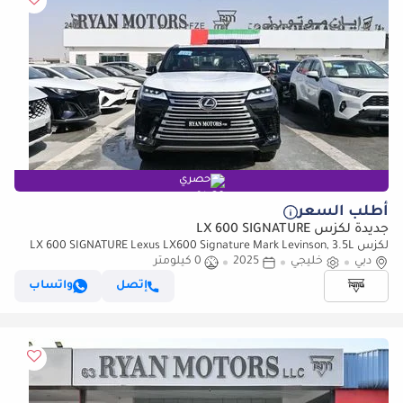
حصري
أطلب السعر
جديدة لكزس LX 600 SIGNATURE
لكزس LX 600 SIGNATURE Lexus LX600 Signature Mark Levinson, 3.5L
دبي
خليجي
2025
0 كيلومتر
Twin-Turbo V6, Petrol, Model 2025 Color Black
إتصل
واتساب