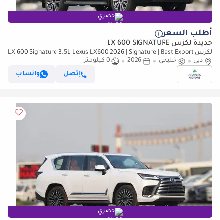
حصري
أطلب السعر
جديدة لكزس LX 600 SIGNATURE
لكزس LX 600 Signature 3.5L Lexus LX600 2026 | Signature | Best Export
Price
دبي
خليجي
2026
0 كيلومتر
إتصل
واتساب
حصري