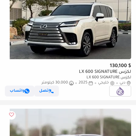
$ 130,100
لكزس LX 600 SIGNATURE
لكزس LX 600 SIGNATURE
دبي
خليجي
2025
30,000 كيلومتر
إتصل
واتساب