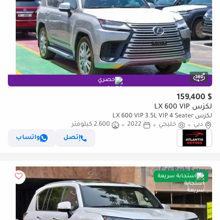
حصري
$ 159,400
لكزس LX 600 VIP
لكزس LX 600 VIP 3.5L VIP 4 Seater
دبي
خليجي
2022
2,600 كيلومتر
إتصل
واتساب
استجابة سريعة