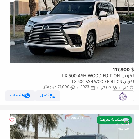
$ 117,800
لكزس LX 600 ASH WOOD EDITION
لكزس LX 600 ASH WOOD EDITION
دبي
خليجي
2023
71,000 كيلومتر
إتصل
واتساب
استجابة سريعة