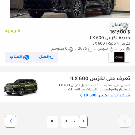
ضمان
البريميوم
$ 161,100
جديدة لكزس LX 600
لكزس LX 600 F-Sport
دبي
خليجي
2026
0 كيلومتر
إتصل
واتساب
تعرف على لكزس LX 600!
احصل على معلومات مفصلة حول لكزس LX 600
الأسعار والمواصفات والميزات في الإمارات
شاهد جديد لكزس LX 600
...
10
3
2
1