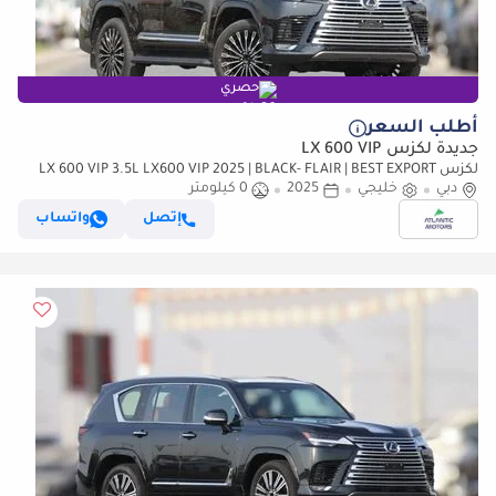
حصري
أطلب السعر
جديدة لكزس LX 600 VIP
لكزس LX 600 VIP 3.5L LX600 VIP 2025 | BLACK- FLAIR | BEST EXPORT
PRICE (للتصدير فقط)
دبي
خليجي
2025
0 كيلومتر
إتصل
واتساب