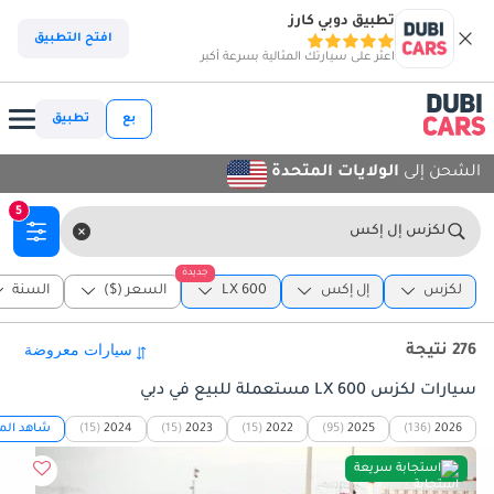
تطبيق دوبي كارز
افتح التطبيق
اعثر على سيارتك المثالية بسرعة أكبر
بع
تطبيق
الشحن إلى
الولايات المتحدة
5
لكزس إل إكس
جديدة
لكزس
إل إكس
LX 600
السعر ($)
السنة
276 نتيجة
سيارات لكزس LX 600 مستعملة للبيع في دبي
2026
(136)
2025
(95)
2022
(15)
2023
(15)
2024
(15)
شاهد المز
استجابة سريعة