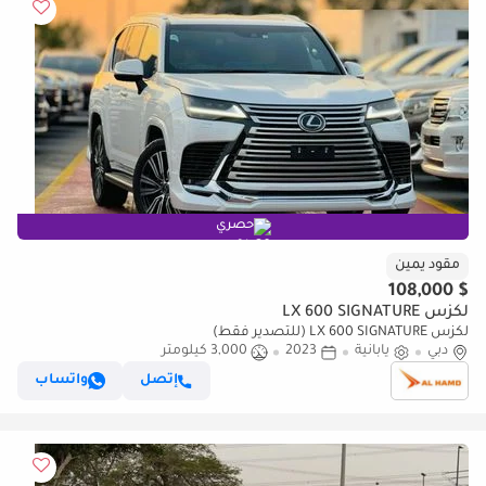
حصري
مقود يمين
$ 108,000
لكزس LX 600 SIGNATURE
لكزس LX 600 SIGNATURE (للتصدير فقط)
دبي
يابانية
2023
3,000 كيلومتر
إتصل
واتساب