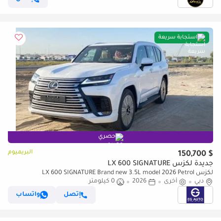
استجابة سريعة
حصري
البريميوم
$ 150,700
جديدة لكزس LX 600 SIGNATURE
لكزس LX 600 SIGNATURE Brand new 3.5L model 2026 Petrol
دبي
أخرى
2026
0 كيلومتر
إتصل
واتساب