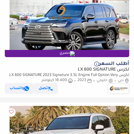
حصري
أطلب السعر
لكزس LX 600 SIGNATURE
لكزس LX 600 SIGNATURE 2023 Signature 3.5L Engine Full Option Very
دبي
خليجي
Clean And Perfect Condition (للتصدير فقط)
2023
18,400 كيلومتر
إتصل
واتساب