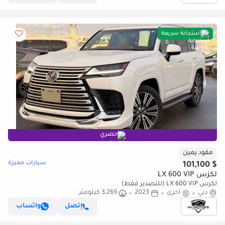
استجابة سريعة
حصري
مقود يمين
سيارات مميزة
$ 101,100
لكزس LX 600 VIP
لكزس LX 600 VIP (للتصدير فقط)
دبي
أخرى
2023
3,269 كيلومتر
إتصل
واتساب