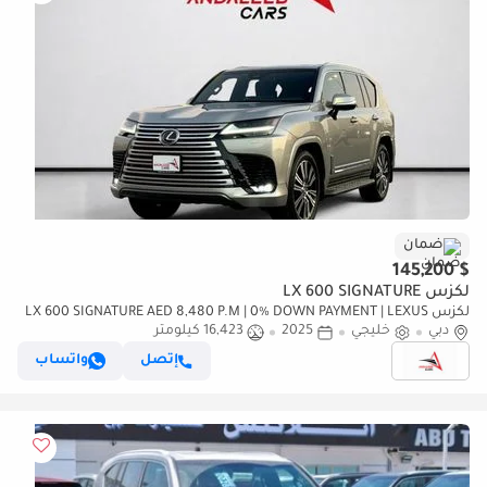
ضمان
$ 145,200
لكزس LX 600 SIGNATURE
لكزس LX 600 SIGNATURE AED 8,480 P.M | 0% DOWN PAYMENT | LEXUS
دبي
خليجي
2025
16,423 كيلومتر
LX600 | AGENCY WARRANTY & FULL AGENCY SERVICE HISTORY | 2025
إتصل
واتساب