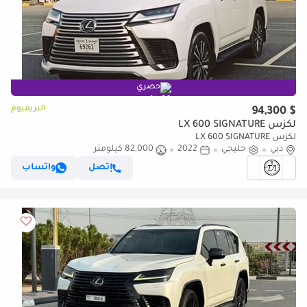
حصري
البريميوم
$ 94,300
لكزس LX 600 SIGNATURE
لكزس LX 600 SIGNATURE
دبي
خليجي
2022
82,000 كيلومتر
إتصل
واتساب