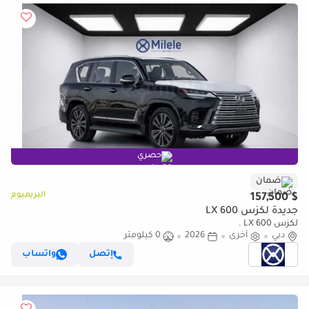
حصري
ضمان
البريميوم
$ 157,500
جديدة لكزس LX 600
لكزس LX 600 .
دبي
أخرى
2026
0 كيلومتر
إتصل
واتساب