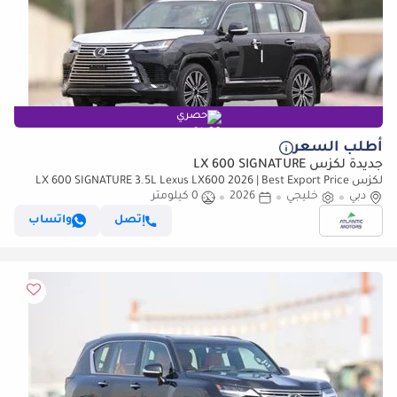
حصري
أطلب السعر
جديدة لكزس LX 600 SIGNATURE
لكزس LX 600 SIGNATURE 3.5L Lexus LX600 2026 | Best Export Price
دبي
(للتصدير فقط)
خليجي
2026
0 كيلومتر
إتصل
واتساب