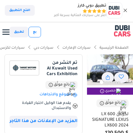
تطبيق دوبي كارز
ذكاء دوبي كارز
افتح التطبيق
اعثر على سيارتك المثالية بسرعة أكبر
ذكاء دوبيكارز
بع
تطبيق
أبرز المواصفات
الصفحة الرئيسية
سيارات الإمارات
سيارات دبي
سيارات لكزس
قدرات حقيقية للطرق الوعرة
تم النشر من
Al Kuwait Used
أقل معدل استهلاك للقيمة في فئتها
Cars Exhibition
نظام صوتي من الفئة الأولى قياسي
بائع موثّق
حصري
الموقع والاتجاهات
ملخص
بائع موثّق
يقدم هذا الوكيل اختبار القيادة
تمثل Lexus LX600 SIGNATURE 2024 قمة ما وصلت إليه سيارات الدفع
والاستبدال
الرباعي الفاخرة، حيث تجمع بين القوة الهائلة والفاعلية العالية لمحرك الـ 6
لكزس LX 600
أسطوانات سعة 3.5 لتر. يعد هذا الإصدار تحديداً صفقة رابحة في سوق
SIGNATURE LEXUS
المزيد من الإعلانات من هذا التاجر
LX600 2024
الخليج بفضل لونه الأسود الملكي الذي يحافظ على جاذبيته وقيمته عند
إعادة البيع بشكل استثنائي. ما يميز هذا الطراز هو توازنه الفريد بين كونه