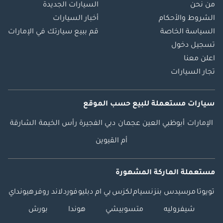
من نحن
السيارات الجديدة
الشروط والأحكام
أخبار السيارات
السياسة الخاصة
قم ببيع سيارتك في الإمارات
تسجيل دخول
اعلن معنا
تجار السيارات
سيارات مستعملة
للبيع
حسب الموقع
الإمارات
أبوظبي
العين
عجمان
دبي
الفجيرة
رأس الخيمة
الشارقة
أم القيوين
مستعملة الماركة المشهورة
تويوتا
مرسيدس بنز
نسيام
لكزس
بي ام دبليو
فورد
لاند روفر
هيونداي
شيفروليه
متسوبيشي
هوندا
بورش