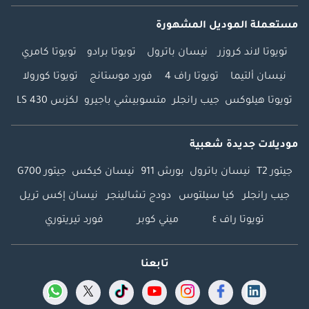
مستعملة الموديل المشهورة
تويوتا لاند كروزر
نيسان باترول
تويوتا برادو
تويوتا كامري
نيسان ألتيما
تويوتا راف 4
فورد موستانج
تويوتا كورولا
تويوتا هيلوكس
جيب رانجلر
متسوبيشي باجيرو
لكزس LS 430
موديلات جديدة شعبية
جيتور T2
نيسان باترول
بورش 911
نيسان كيكس
جيتور G700
جيب رانجلر
كيا سيلتوس
دودج تشالينجر
نيسان إكس تريل
تويوتا راف ٤
ميني كوبر
فورد تيريتوري
تابعنا