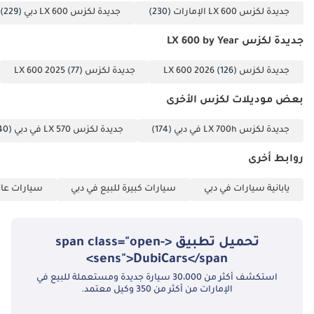
جديدة لكزس LX 600 الإمارات
(230)
جديدة لكزس LX 600 دبي
(229)
جديدة لكزس LX 600 by Year
جديدة لكزس LX 600 2026
(126)
جديدة لكزس LX 600 2025
(77)
بعض موديلات لكزس الأخرى
جديدة لكزس LX 700h في دبي
(174)
جديدة لكزس LX 570 في دبي
(40)
روابط أخرى
يابانية سيارات في دبي
سيارات كبيرة للبيع في دبي
سيارات عائل
تحميل تطبيق <span class="open-
sens">DubiCars</span>
استكشف أكثر من 30،000 سيارة جديدة ومستعملة للبيع في
الإمارات من أكثر من 350 وكيل معتمد.