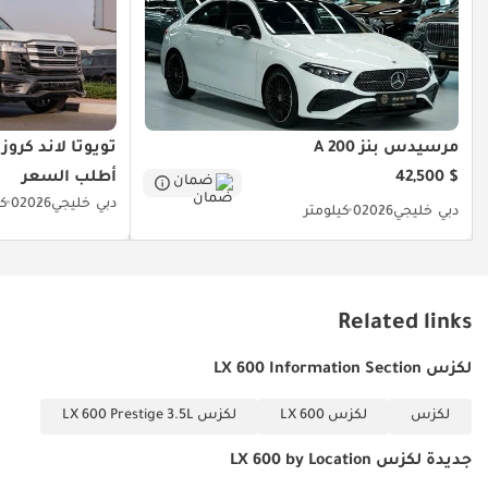
مرسيدس بنز A 200
تويوتا لاند كروزر
$ 42,500
أطلب السعر
ضمان
دبي
خليجي
2026
0 كيلومتر
دبي
خليجي
2026
0 كيلومتر
Related links
لكزس LX 600 Information Section
لكزس
لكزس LX 600
لكزس LX 600 Prestige 3.5L
جديدة لكزس LX 600 by Location