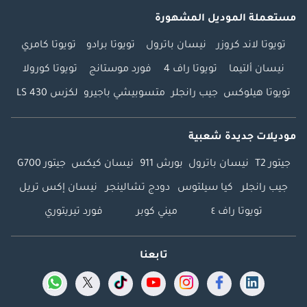
مستعملة الموديل المشهورة
تويوتا لاند كروزر
نيسان باترول
تويوتا برادو
تويوتا كامري
نيسان ألتيما
تويوتا راف 4
فورد موستانج
تويوتا كورولا
تويوتا هيلوكس
جيب رانجلر
متسوبيشي باجيرو
لكزس LS 430
موديلات جديدة شعبية
جيتور T2
نيسان باترول
بورش 911
نيسان كيكس
جيتور G700
جيب رانجلر
كيا سيلتوس
دودج تشالينجر
نيسان إكس تريل
تويوتا راف ٤
ميني كوبر
فورد تيريتوري
تابعنا