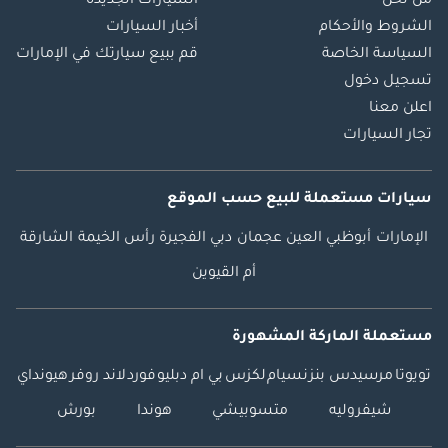
من نحن
السيارات الجديدة
الشروط والأحكام
أخبار السيارات
السياسة الخاصة
قم ببيع سيارتك في الإمارات
تسجيل دخول
اعلن معنا
تجار السيارات
سيارات مستعملة
للبيع
حسب الموقع
الإمارات
أبوظبي
العين
عجمان
دبي
الفجيرة
رأس الخيمة
الشارقة
أم القيوين
مستعملة الماركة المشهورة
تويوتا
مرسيدس بنز
نسيام
لكزس
بي ام دبليو
فورد
لاند روفر
هيونداي
شيفروليه
متسوبيشي
هوندا
بورش