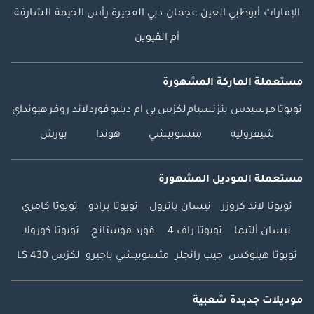
الإمارات
أبوظبي
العين
عجمان
دبي
الفجيرة
رأس الخيمة
الشارقة
أم القيوين
مستعملة الماركة المشهورة
تويوتا
مرسيدس بنز
نسيام
لكزس
بي ام دبليو
فورد
لاند روفر
هيونداي
شيفروليه
متسوبيشي
هوندا
بورش
مستعملة الموديل المشهورة
تويوتا لاند كروزر
نيسان باترول
تويوتا برادو
تويوتا كامري
نيسان ألتيما
تويوتا راف 4
فورد موستانج
تويوتا كورولا
تويوتا هيلوكس
جيب رانجلر
متسوبيشي باجيرو
لكزس LS 430
موديلات جديدة شعبية