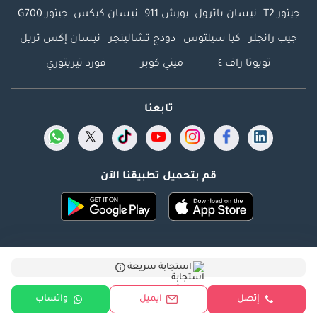
جيتور T2
نيسان باترول
بورش 911
نيسان كيكس
جيتور G700
جيب رانجلر
كيا سيلتوس
دودج تشالينجر
نيسان إكس تريل
تويوتا راف ٤
ميني كوبر
فورد تيريتوري
تابعنا
قم بتحميل تطبيقنا الآن
Dubicars.com @ 2026. جميع الحقوق محفوظة.
استجابة سريعة
العنوان: 2114 ، برج شذى ، المدينة الإعلامية ، دبي ، الإمارات
إتصل
ايميل
واتساب