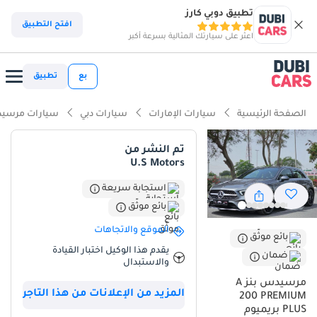
تطبيق دوبي كارز
ذكاء دوبي كارز
افتح التطبيق
اعثر على سيارتك المثالية بسرعة أكبر
ذكاء دوبيكارز
بع
تطبيق
أبرز المواصفات
الصفحة الرئيسية
سيارات الإمارات
سيارات دبي
سيارات مرسيد
تصنيف السلامة 5 نجوم من NCAP
تم النشر من
U.S Motors
معيار نظام الصوت من الدرجة الأولى
استجابة سريعة
أحدث معايير أنظمة مساعدة السائق المتقدمة (ADAS)
بائع موثّق
ملخص
الموقع والاتجاهات
بائع موثّق
يقدم هذا الوكيل اختبار القيادة
تُقدّم هذه السيارة، التي دخلت فئة سيارات السيدان الفاخرة عام 2022،
ضمان
والاستبدال
فرصة مثالية للدخول إلى عالم الهندسة الألمانية المتميزة، لا سيما بلونها
مرسيدس بنز A
الفضي المرغوب الذي يُعدّ من أفضل الخيارات للحفاظ على قيمتها عند
المزيد من الإعلانات من هذا التاجر
200 PREMIUM
إعادة البيع في أسواق دول مجلس التعاون الخليجي. وبفضل عداد
PLUS بريميوم
الكيلومترات الحالي الذي يعكس الاستخدام المعتاد على الطرق السريعة