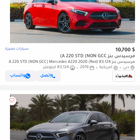
سيارات مميزة
$ 10,700
مرسيدس بنز A 220 STD (NON GCC)
مرسيدس بنز A 220 STD (NON GCC) Mercedes A220 2020 (Red) 83,124
KM
دبي
أمريكية
2019
83,124 كيلومتر
إتصل
واتساب