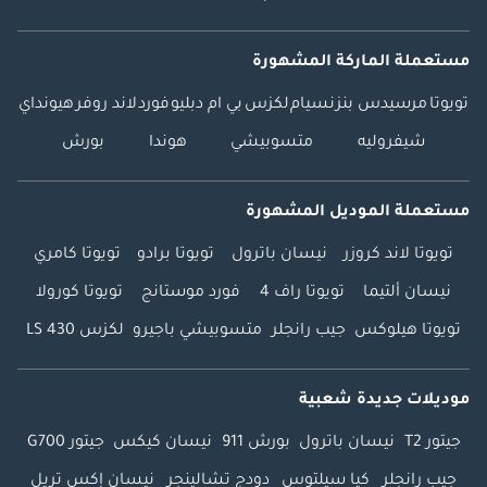
مستعملة الماركة المشهورة
تويوتا
مرسيدس بنز
نسيام
لكزس
بي ام دبليو
فورد
لاند روفر
هيونداي
شيفروليه
متسوبيشي
هوندا
بورش
مستعملة الموديل المشهورة
تويوتا لاند كروزر
نيسان باترول
تويوتا برادو
تويوتا كامري
نيسان ألتيما
تويوتا راف 4
فورد موستانج
تويوتا كورولا
تويوتا هيلوكس
جيب رانجلر
متسوبيشي باجيرو
لكزس LS 430
موديلات جديدة شعبية
جيتور T2
نيسان باترول
بورش 911
نيسان كيكس
جيتور G700
جيب رانجلر
كيا سيلتوس
دودج تشالينجر
نيسان إكس تريل