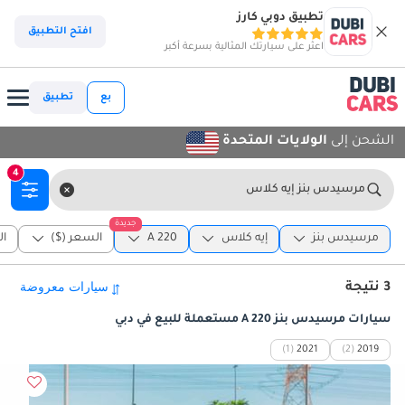
تطبيق دوبي كارز
افتح التطبيق
اعثر على سيارتك المثالية بسرعة أكبر
بع
تطبيق
الشحن إلى
الولايات المتحدة
4
مرسيدس بنز إيه كلاس
جديدة
مرسيدس بنز
إيه كلاس
A 220
السعر ($)
ال
3 نتيجة
سيارات مرسيدس بنز A 220 مستعملة للبيع في دبي
(1)
2021
(2)
2019