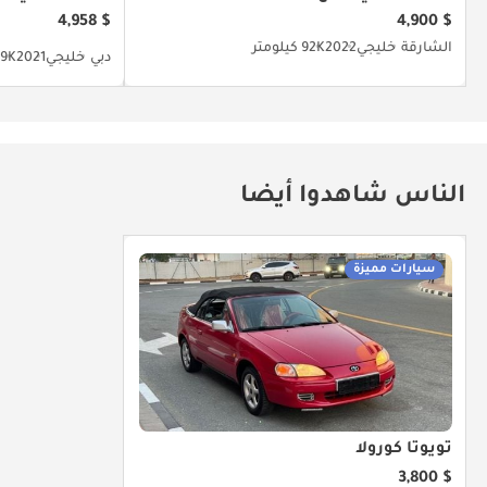
$ 4,958
$ 4,900
الشارقة
خليجي
2022
92K كيلومتر
دبي
خليجي
2021
122.9K
الناس شاهدوا أيضا
سيارات مميزة
تويوتا كورولا
$ 3,800