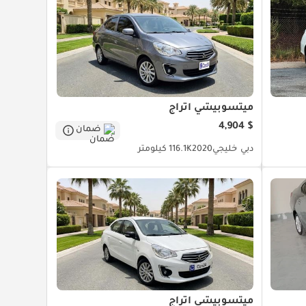
ميتسوبيشي اتراج
$ 4,904
ضمان
دبي
خليجي
2020
116.1K كيلومتر
ميتسوبيشي اتراج