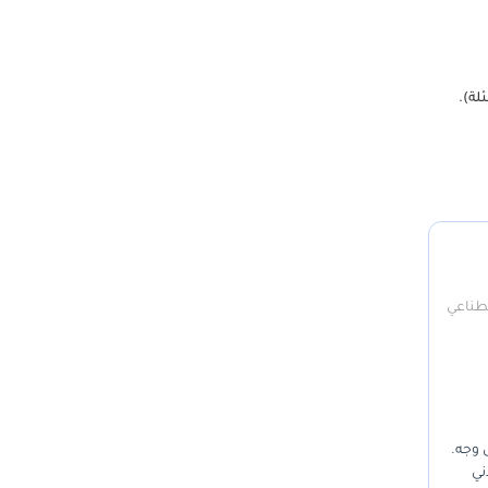
صطناعي
 وجه.
ني