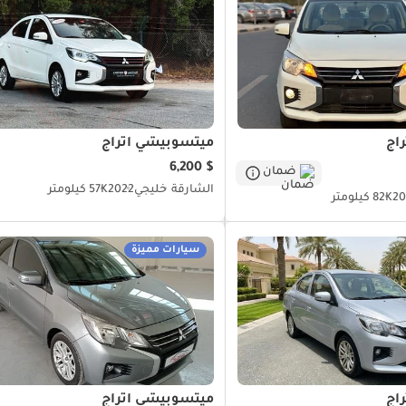
اج
ميتسوبيشي اتراج
$ 6,200
ضمان
الشارقة
خليجي
2022
57K كيلومتر
20
82K كيلومتر
سيارات مميزة
اج
ميتسوبيشي اتراج