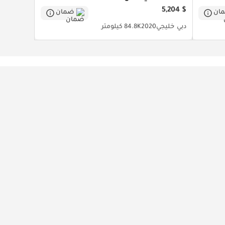
$ 5,204
ان
ضمان
دبي
خليجي
2020
84.8K كيلومتر