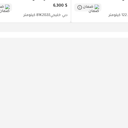
$ 6,300
ضمان
ضم
 كيلومتر
دبي
خليجي
2022
81K كيلومتر