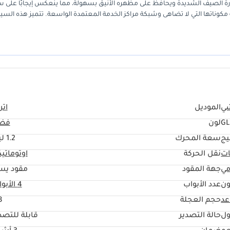
رة الصيف الشديدة ويحافظ على مظهره الأنيق بسهولة، مما ينعكس إيجابًا على 
ة مكوناتها التي لا تضاهى وشبكة مراكز الخدمة المعتمدة الواسعة. تتميز هذه السيا
 من السيارات الأساسية. بالنسبة لأي مشترٍ يُعطي الأولوية لتقليل نفقات النقل الشه
 الإقليمية.
ي
الموديل
اتر
GL
لون
فض
يج
سعة المحرك
1.2 ليتر
ات
نقل الحركة
اوتوماتي
مي
جهة المقود
مقود يس
ون
عدد الأبواب
4 الأبواب
حجم العجلة
"
ول
حالة التصدير
قابلة للتصد