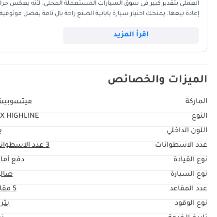
العملي بتقدير كبير في سوق السيارات المستعملة المحلي، لأنه يعكس حرا
إعادة بيعها. يمنحك اختيار سيارة يابانية الصنع راحة بال تامة بفضل موثوقي
تحديدًا بتجهيزاتها الفاخرة، مما يوفر مزايا راحة إضافية تفتقر إليها العديد
ضمان وسيلة نقل يومية موثوقة، تُعد هذه السيارة خيارًا ذكيًا للغاية للتنقلات
اقرأ المزيد
الميزات والخصائص
الماركة
ميتسوبيش
النوع
X HIGHLINE
اللون الداخلي
ب
عدد الاسطوانات
3
عدد الاسطوان
نوع القيادة
دفع أما
نوع السيارة
صال
عدد المقاعد
5 مقاعد
نوع الوقود
بتر