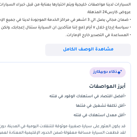
السيارات لدينا مواصفات خليجية ويتم اختيارها بعناية من قبل خبراء السيارات لدينا وقد اجتازت ١٥٠ نقطة فحص 
عروض كارس24 المذهلة:
• ضمان مجاني يصل الي 3 اشهر في مراكز الخدمة الموجودة لدينا في جميع الإمارات.
• سياسة إرجاع خلال ٧ أيام (مع إننا متأكدين ان السيارة ستنال إعجابك، ولكن إذا لم تحبها ارجعها لنا خلال ٧أيام واسترد كامل المبلغ المدفوع بدون طرح أي أسئلة).
• المساعدة في التصدير خارج الإمارات.
مشاهدة الوصف الكامل
ذكاء دوبيكارز
أبرز المواصفات
•
أفضل اقتصاد في استهلاك الوقود في فئته
•
أقل تكلفة تشغيل في فئتها
•
أقل معدل استهلاك في فئته
قد يكون العثور على سيارة صغيرة موثوقة للتنقلات اليومية في المدينة، دون إ
لقد قطعت السيارة مسافة معقولة ضمن الحدود الإقليمية المعتادة لعمره