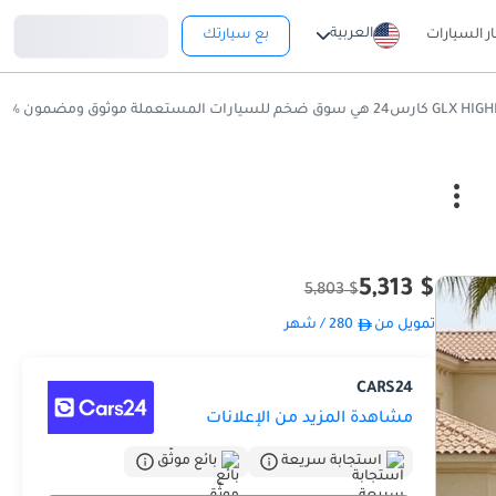
تسجيل دخول
العربية
ار السيارات
بع سيارتك
$ 5,313
$ 5,803
تمويل من
280
/ شهر
CARS24
مشاهدة المزيد من الإعلانات
استجابة سريعة
بائع موثّق