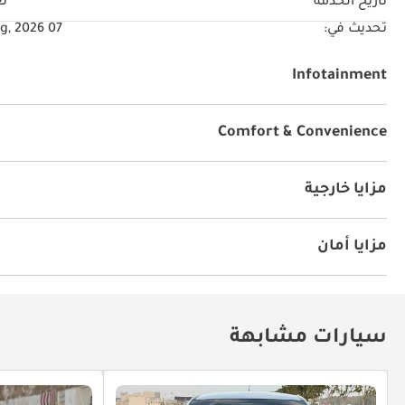
تاريخ الخدمة
ن
تحديث في:
07 Aug, 2026
Infotainment
توصيل بلوتوث
Comfort & Convenience
نوافذ كهربائية
تثبيت السرعة
مزايا خارجية
أنوار للضباب
مزايا أمان
نظام المكابح المانعة للانغلاق ABS
وسائد هوائية
سيارات مشابهة