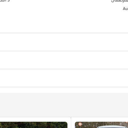
عم
ضمان
3 أشهر