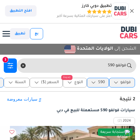
تطبيق دوبي كارز
افتح التطبيق
اعثر على سيارتك المثالية بسرعة أكبر
بع
تطبيق
الشحن إلى
الولايات المتحدة
3
فولفو S90
جديدة
فولفو
S90
النوع
السعر ($)
السنة
2 نتيجة
سيارات فولفو S90 مستعملة للبيع في دبي
(2)
2024
استجابة سريعة