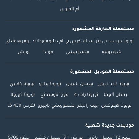
أم القيوين
مستعملة الماركة المشهورة
تويوتا
مرسيدس بنز
نسيام
لكزس
بي ام دبليو
فورد
لاند روفر
هيونداي
شيفروليه
متسوبيشي
هوندا
بورش
مستعملة الموديل المشهورة
تويوتا لاند كروزر
نيسان باترول
تويوتا برادو
تويوتا كامري
نيسان ألتيما
تويوتا راف 4
فورد موستانج
تويوتا كورولا
تويوتا هيلوكس
جيب رانجلر
متسوبيشي باجيرو
لكزس LS 430
موديلات جديدة شعبية
جيتور T2
نيسان باترول
بورش 911
نيسان كيكس
جيتور G700