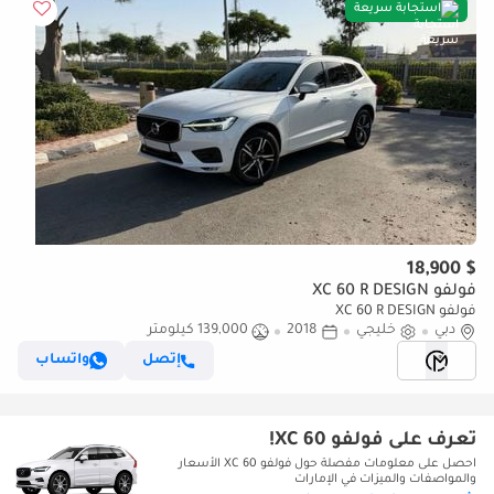
استجابة سريعة
$ 18,900
فولفو XC 60 R DESIGN
فولفو XC 60 R DESIGN
دبي
خليجي
2018
139,000 كيلومتر
إتصل
واتساب
تعرف على فولفو XC 60!
احصل على معلومات مفصلة حول فولفو XC 60 الأسعار
والمواصفات والميزات في الإمارات