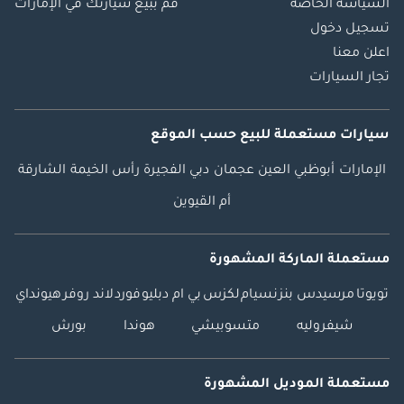
السياسة الخاصة
قم ببيع سيارتك في الإمارات
تسجيل دخول
اعلن معنا
تجار السيارات
سيارات مستعملة
للبيع
حسب الموقع
الإمارات
أبوظبي
العين
عجمان
دبي
الفجيرة
رأس الخيمة
الشارقة
أم القيوين
مستعملة الماركة المشهورة
تويوتا
مرسيدس بنز
نسيام
لكزس
بي ام دبليو
فورد
لاند روفر
هيونداي
شيفروليه
متسوبيشي
هوندا
بورش
مستعملة الموديل المشهورة