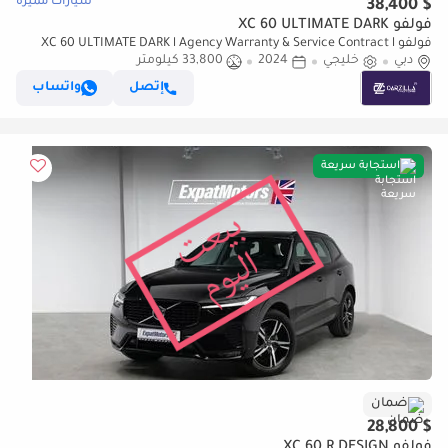
سيارات مميزة
$ 38,400
فولفو XC 60 ULTIMATE DARK
فولفو XC 60 ULTIMATE DARK l Agency Warranty & Service Contract l
دبي
خليجي
AED 2,742 / Monthly
2024
33,800 كيلومتر
إتصل
واتساب
استجابة سريعة
ضمان
$ 28,800