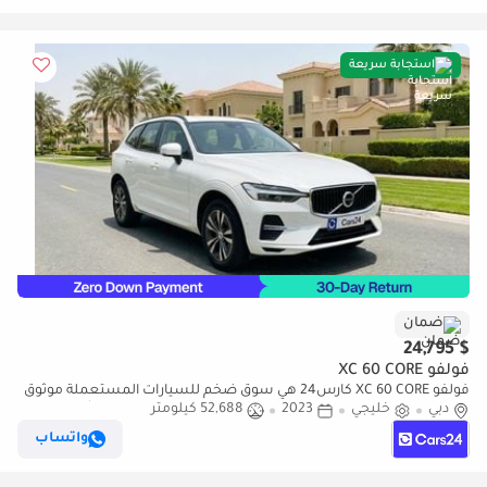
استجابة سريعة
ضمان
$ 24,795
فولفو XC 60 CORE
فولفو XC 60 CORE كارس24 هي سوق ضخم للسيارات المستعملة موثوق
دبي
خليجي
2023
52,688 كيلومتر
ومضمون ٪كارس24 هي سوق ضخم للسيارات المستعملة موثوق
ومضمون
واتساب