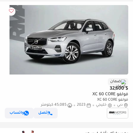
ضمان
$ 32,600
فولفو XC 60 CORE
فولفو XC 60 CORE
دبي
خليجي
2023
45,085 كيلومتر
إتصل
واتساب