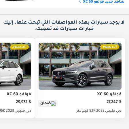
شاهد جديد فولفو XC 60
لا يوجد سيارات بهذه المواصفات التي تبحث عنها. إليك
خيارات
سيارات قد تعجبك.
البريميوم
البريميوم
فولفو XC 60
فولفو XC 60
$ 29,972
$ 27,247
ضمان
دبي
خليجي
2022
52K كيلومتر
دبي
خليجي
2023
96K كيلوم