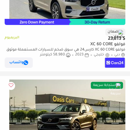
ضمان
البريميوم
$ 23,813
فولفو XC 60 CORE
فولفو XC 60 CORE كارس24 هي سوق ضخم للسيارات المستعملة موثوق
دبي
خليجي
2023
58,980 كيلومتر
ومضمون ٪كارس24 هي سوق ضخم للسيارات المستعملة موثوق
ومضمون
واتساب
استجابة سريعة