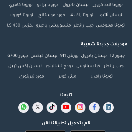
تويوتا لاند كروزر
نيسان باترول
تويوتا برادو
تويوتا كامري
نيسان ألتيما
تويوتا راف 4
فورد موستانج
تويوتا كورولا
تويوتا هيلوكس
جيب رانجلر
متسوبيشي باجيرو
لكزس LS 430
موديلات جديدة شعبية
جيتور T2
نيسان باترول
بورش 911
نيسان كيكس
جيتور G700
جيب رانجلر
كيا سيلتوس
دودج تشالينجر
نيسان إكس تريل
تويوتا راف ٤
ميني كوبر
فورد تيريتوري
تابعنا
قم بتحميل تطبيقنا الآن