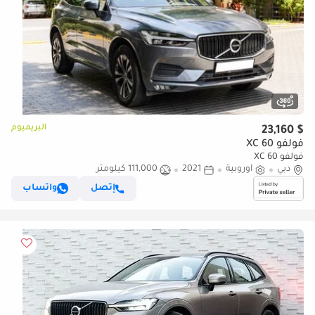
البريميوم
$ 23,160
فولفو XC 60
فولفو XC 60
دبي
أوروبية
2021
111,000 كيلومتر
إتصل
واتساب