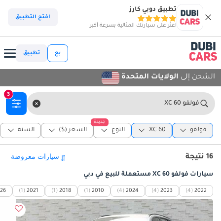
تطبيق دوبي كارز
افتح التطبيق
اعثر على سيارتك المثالية بسرعة أكبر
بع
تطبيق
الشحن إلى
الولايات المتحدة
3
فولفو XC 60
جديدة
فولفو
XC 60
النوع
السعر ($)
السنة
16 نتيجة
سيارات فولفو XC 60 مستعملة للبيع في دبي
26
(1)
2021
(1)
2018
(1)
2010
(4)
2024
(4)
2023
(4)
2022