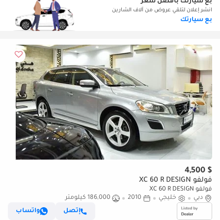
بع سيارتك بأفضل سعر
انشر إعلان لتلقي عروض من آلاف الشارين
بع سيارتك
$ 4,500
فولفو XC 60 R DESIGN
فولفو XC 60 R DESIGN
دبي
خليجي
2010
186,000 كيلومتر
إتصل
واتساب