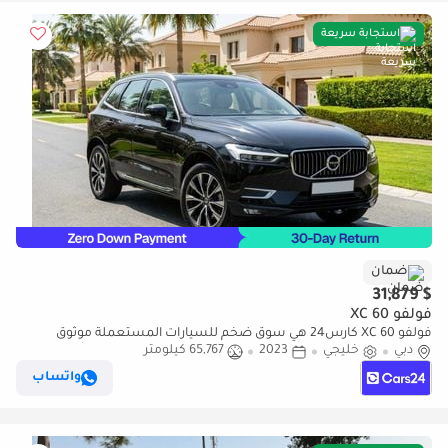
استجابة سريعة
ضمان
$ 31,879
فولفو XC 60
فولفو XC 60 كارس24 هي سوق ضخم للسيارات المستعملة موثوق
دبي
خليجي
2023
65,767 كيلومتر
ومضمون ٪كارس24 هي سوق ضخم للسيارات المستعملة موثوق
ومضمون
واتساب