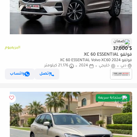
ضمان
البريميوم
$ 37,000
فولفو XC 60 ESSENTIAL
فولفو XC 60 ESSENTIAL Volvo XC60 2024
دبي
خليجي
2024
21,176 كيلومتر
إتصل
واتساب
استجابة سريعة