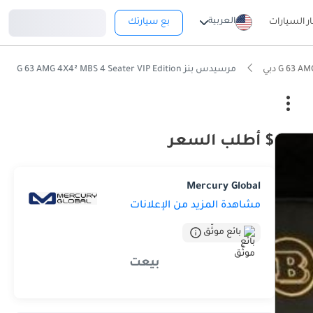
تسجيل دخول
العربية
ار السيارات
بع سيارتك
مرسيدس بنز G 63 AMG 4X4² MBS 4 Seater VIP Edition
$ أطلب السعر
Mercury Global
مشاهدة المزيد من الإعلانات
بائع موثّق
بيعت