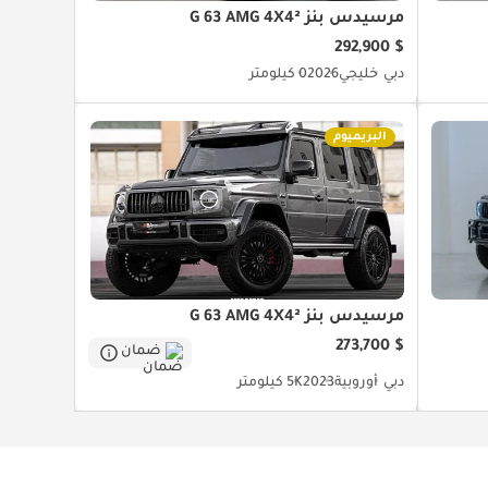
مرسيدس بنز G 63 AMG 4X4²
$ 292,900
دبي
خليجي
2026
0 كيلومتر
البريميوم
مرسيدس بنز G 63 AMG 4X4²
$ 273,700
ضمان
دبي
أوروبية
2023
5K كيلومتر