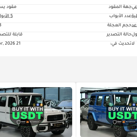
عي
جهة المقود
مقود يس
ية
عدد الأبواب
5 الأبواب
حجم العجلة
"
ول
حالة التصدير
قابلة للتصد
لا
تحديث في:
21 Apr, 2026