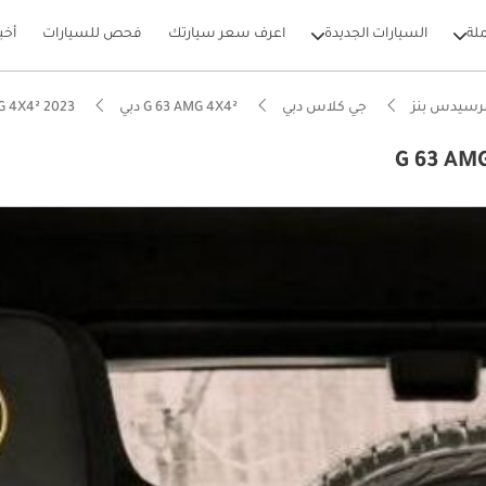
لة
السيارات الجديدة
اعرف سعر سيارتك
فحص للسيارات
أخب
رسيدس بنز
جي كلاس دبي
G 63 AMG 4X4² دبي
G 63 AMG 4X4² 2023 دبي