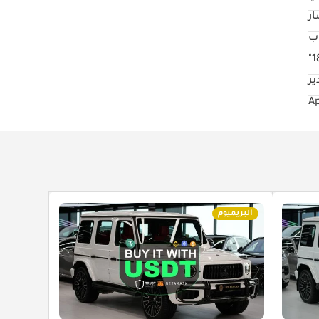
ار
18
ير
البريميوم