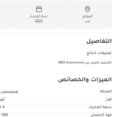
الموقع
سنة الإصدار
دبي
2023
التفاصيل
تعليقات البائع
اكتشف المزيد عن MBS Automotive:
الميزات والخصائص
الماركة
مرسيدس ب
لون
أس
سعة المحرك
4 ليتر
قوة الحصان
580 HP