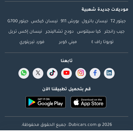
موديلات جديدة شعبية
جيتور T2
نيسان باترول
بورش 911
نيسان كيكس
جيتور G700
جيب رانجلر
كيا سيلتوس
دودج تشالينجر
نيسان إكس تريل
تويوتا راف ٤
ميني كوبر
فورد تيريتوري
تابعنا
قم بتحميل تطبيقنا الآن
Dubicars.com @ 2026. جميع الحقوق محفوظة.