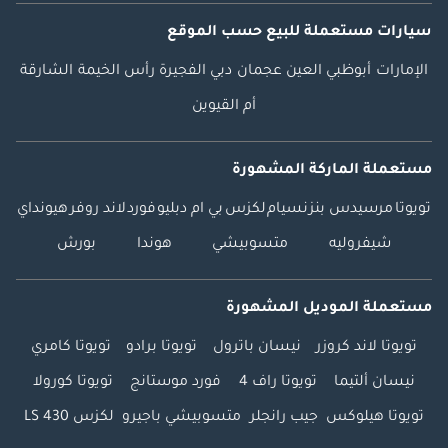
سيارات مستعملة
للبيع
حسب الموقع
الإمارات
أبوظبي
العين
عجمان
دبي
الفجيرة
رأس الخيمة
الشارقة
أم القيوين
مستعملة الماركة المشهورة
تويوتا
مرسيدس بنز
نسيام
لكزس
بي ام دبليو
فورد
لاند روفر
هيونداي
شيفروليه
متسوبيشي
هوندا
بورش
مستعملة الموديل المشهورة
تويوتا لاند كروزر
نيسان باترول
تويوتا برادو
تويوتا كامري
نيسان ألتيما
تويوتا راف 4
فورد موستانج
تويوتا كورولا
تويوتا هيلوكس
جيب رانجلر
متسوبيشي باجيرو
لكزس LS 430