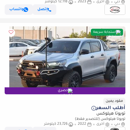
دبي
أخرى
2023
12,118 كيلومتر
إتصل
واتساب
استجابة سريعة
حصري
مقود يمين
أطلب السعر
تويوتا هيلوكس
تويوتا هيلوكس (للتصدير فقط)
دبي
أخرى
2022
23,726 كيلومتر