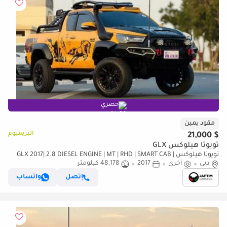
حصري
مقود يمين
البريميوم
$ 21,000
تويوتا هيلوكس GLX
تويوتا هيلوكس GLX 2017| 2.8 DIESEL ENGINE | MT | RHD | SMART CAB |
دبي
أخرى
HEAVY BULL BAR WITH LED LIGHTS | HEAVY SPORTS BAR (للتصدير فقط)
2017
48,178 كيلومتر
إتصل
واتساب