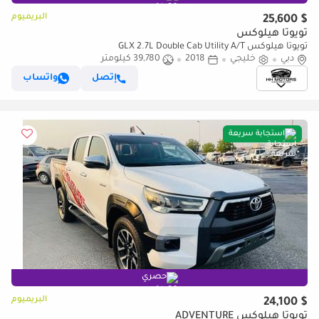
البريميوم
$ 25,600
تويوتا هيلوكس
تويوتا هيلوكس GLX 2.7L Double Cab Utility A/T
دبي
خليجي
2018
39,780 كيلومتر
إتصل
واتساب
استجابة سريعة
حصري
البريميوم
$ 24,100
تويوتا هيلوكس ADVENTURE