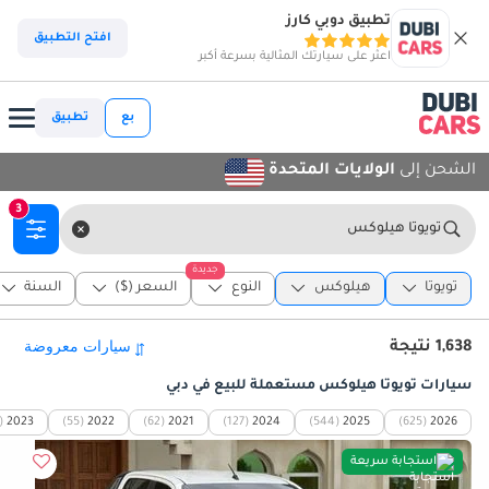
تطبيق دوبي كارز
افتح التطبيق
اعثر على سيارتك المثالية بسرعة أكبر
بع
تطبيق
الشحن إلى
الولايات المتحدة
3
تويوتا هيلوكس
جديدة
تويوتا
هيلوكس
النوع
السعر ($)
السنة
1,638 نتيجة
سيارات تويوتا هيلوكس مستعملة للبيع في دبي
)
2023
(55)
2022
(62)
2021
(127)
2024
(544)
2025
(625)
2026
استجابة سريعة