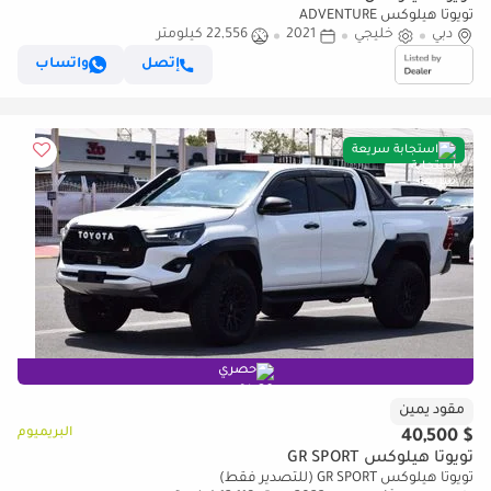
تويوتا هيلوكس ADVENTURE
دبي
خليجي
2021
22,556 كيلومتر
إتصل
واتساب
استجابة سريعة
حصري
مقود يمين
البريميوم
$ 40,500
تويوتا هيلوكس GR SPORT
تويوتا هيلوكس GR SPORT (للتصدير فقط)