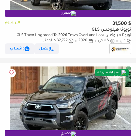
حصري
البريميوم
$ 31,500
تويوتا هيلوكس GLS
تويوتا هيلوكس GLS Travo Upgraded To 2026 Travo OverLand Look
دبي
(للتصدير فقط)
خليجي
2020
32,722 كيلومتر
إتصل
واتساب
استجابة سريعة
حصري