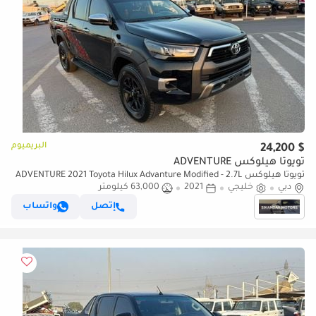
البريميوم
$ 24,200
تويوتا هيلوكس ADVENTURE
تويوتا هيلوكس ADVENTURE 2021 Toyota Hilux Advanture Modified - 2.7L
دبي
خليجي
2021
63,000 كيلومتر
V4 - AWD 4x4- Rear Camera - Sidestep - Push
إتصل
واتساب