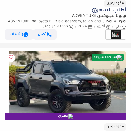
مقود يمين
أطلب السعر
تويوتا هيلوكس ADVENTURE
تويوتا هيلوكس ADVENTURE The Toyota Hilux is a legendary, tough, and
دبي
أخرى
2024
20,333 كيلومتر
reliable mid-size pickup truck known globally for its du (للتصدير فقط)
إتصل
واتساب
استجابة سريعة
حصري
مقود يمين