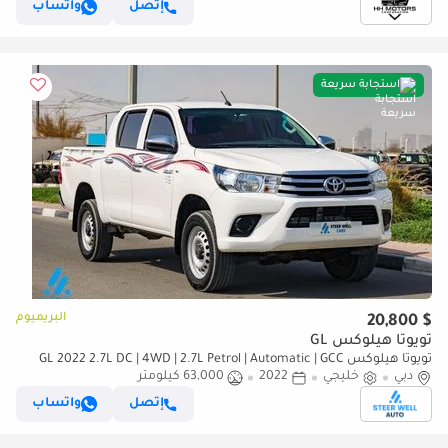
إتصل
واتساب
استجابة سريعة
البريميوم
$ 20,800
تويوتا هيلوكس GL
تويوتا هيلوكس GL 2022 2.7L DC | 4WD | 2.7L Petrol | Automatic | GCC
دبي
خليجي
2022
Specs | Best Price | Export Only
63,000 كيلومتر
إتصل
واتساب