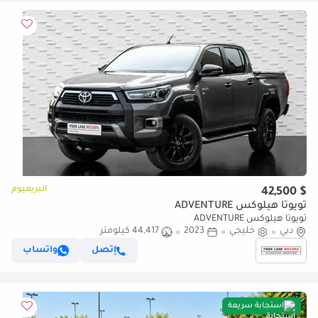
البريميوم
$ 42,500
تويوتا هيلوكس ADVENTURE
تويوتا هيلوكس ADVENTURE
دبي
خليجي
2023
44,417 كيلومتر
إتصل
واتساب
استجابة سريعة