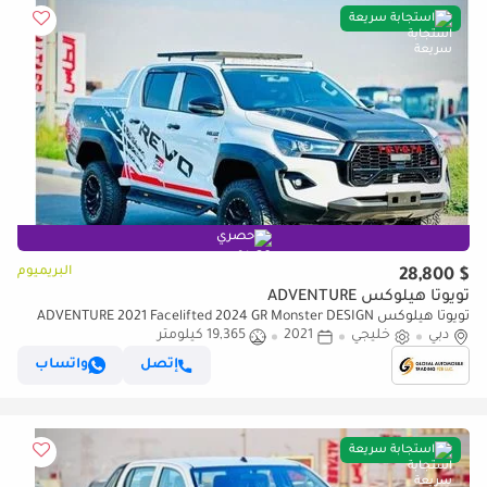
استجابة سريعة
حصري
البريميوم
$ 28,800
تويوتا هيلوكس ADVENTURE
تويوتا هيلوكس ADVENTURE 2021 Facelifted 2024 GR Monster DESIGN
دبي
خليجي
Full Option Top Of The Range (للتصدير فقط)
2021
19,365 كيلومتر
إتصل
واتساب
استجابة سريعة