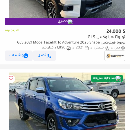
حصري
البريميوم
$ 24,000
تويوتا هيلوكس GLS
تويوتا هيلوكس GLS 2021 Model Facelift To Adventure 2025 Shape
دبي
خليجي
Exterior and interior Both (للتصدير فقط)
2021
21,890 كيلومتر
إتصل
واتساب
استجابة سريعة