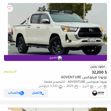
حصري
مقود يمين
البريميوم
$ 32,200
تويوتا هيلوكس ADVENTURE
تويوتا هيلوكس ADVENTURE - (للتصدير فقط)
دبي
أخرى
2025
3,532 كيلومتر
إتصل
واتساب