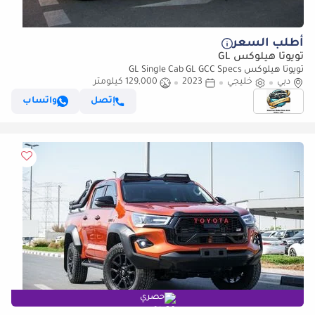
أطلب السعر
تويوتا هيلوكس GL
تويوتا هيلوكس GL Single Cab GL GCC Specs
دبي
خليجي
2023
129,000 كيلومتر
إتصل
واتساب
حصري