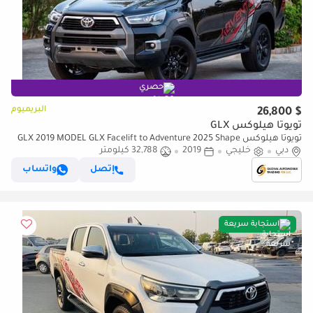
حصري
البريميوم
$ 26,800
تويوتا هيلوكس GLX
تويوتا هيلوكس GLX 2019 MODEL GLX Facelift to Adventure 2025 Shape
دبي
خليجي
V4 2.7L Engine Full Option
2019
32,788 كيلومتر
إتصل
واتساب
استجابة سريعة