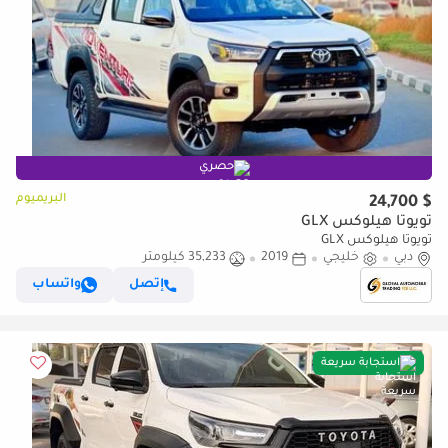
حصري
البريميوم
$ 24,700
تويوتا هيلوكس GLX
تويوتا هيلوكس GLX
دبي
خليجي
2019
35,233 كيلومتر
إتصل
واتساب
استجابة سريعة