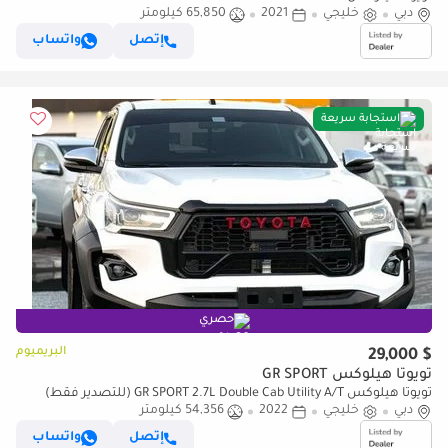
دبي
خليجي
2021
65,850 كيلومتر
إتصل
واتساب
استجابة سريعة
حصري
البريميوم
$ 29,000
تويوتا هيلوكس GR SPORT
تويوتا هيلوكس GR SPORT 2.7L Double Cab Utility A/T (للتصدير فقط)
دبي
خليجي
2022
54,356 كيلومتر
إتصل
واتساب