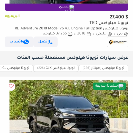
حصري
البريميوم
$ 27,400
تويوتا هيلوكس TRD
تويوتا هيلوكس TRD Adventure 2018 Model V6 4.L Engine Full Option
دبي
Very Clean Title
خليجي
2018
37,255 كيلومتر
إتصل
واتساب
عرض سيارات تويوتا هيلوكس مستعملة حسب الفئات
تويوتا هيلوكس إدفينتار
‏(226)
تويوتا هيلوكس GLX
‏(226)
تويوتا هيلوكس GL
‏(187)
استجابة سريعة