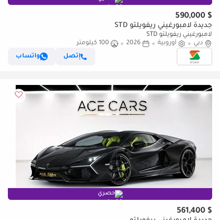
$ 590,000
جديدة لامبورغيني ريفويلتو STD
لامبورغيني ريفويلتو STD
دبي
أوروبية
2026
100 كيلومتر
إتصل
واتساب
حصري
$ 561,400