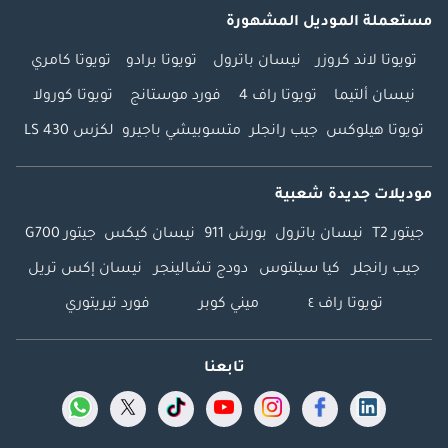
مستعملة الموديل المشهورة
تويوتا لاند كروزر
نيسان باترول
تويوتا برادو
تويوتا كامري
نيسان ألتيما
تويوتا راف 4
فورد موستانج
تويوتا كورولا
تويوتا هيلوكس
جيب رانجلر
متسوبيشي باجيرو
لكزس LS 430
موديلات جديدة شعبية
جيتور T2
نيسان باترول
بورش 911
نيسان كيكس
جيتور G700
جيب رانجلر
كيا سيلتوس
دودج تشالينجر
نيسان إكس تريل
تويوتا راف ٤
ميني كوبر
فورد تيريتوري
تابعنا