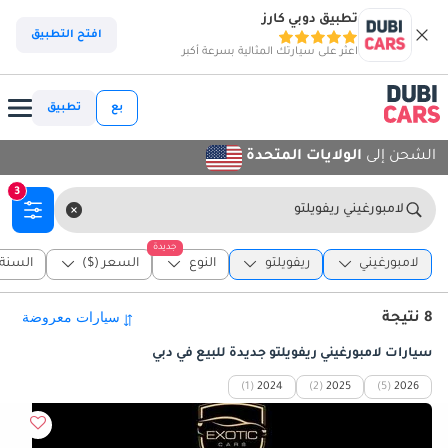
تطبيق دوبي كارز
افتح التطبيق
اعثر على سيارتك المثالية بسرعة أكبر
بع
تطبيق
الشحن إلى
الولايات المتحدة
3
لامبورغيني ريفويلتو
جديدة
لامبورغيني
ريفويلتو
النوع
السعر ($)
السنة
8 نتيجة
سيارات لامبورغيني ريفويلتو جديدة للبيع في دبي
(1)
2024
(2)
2025
(5)
2026