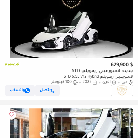
البريميوم
$ 629,900
جديدة لامبورغيني ريفويلتو STD
لامبورغيني ريفويلتو STD 6.5L V12 Hybrid
دبي
أخرى
2025
100 كيلومتر
إتصل
واتساب