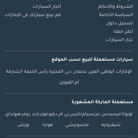
الشروط والأحكام
أخبار السيارات
السياسة الخاصة
قم ببيع سيارتك في الإمارات
تسجيل دخول
اعلن معنا
تجار السيارات
سيارات مستعملة
للبيع
حسب الموقع
الإمارات
أبوظبي
العين
عجمان
دبي
الفجيرة
رأس الخيمة
الشارقة
أم القيوين
مستعملة الماركة المشهورة
تويوتا
مرسيدس بنز
نسيام
لكزس
بي ام دبليو
فورد
لاند روفر
هيونداي
شيفروليه
متسوبيشي
هوندا
بورش