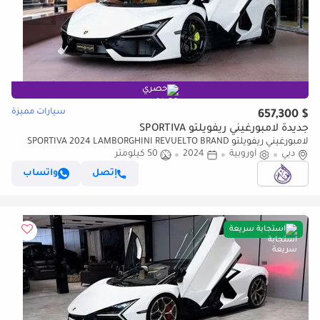
حصري
سيارات مميزة
$ 657,300
جديدة لامبورغيني ريفويلتو SPORTIVA
لامبورغيني ريفويلتو SPORTIVA 2024 LAMBORGHINI REVUELTO BRAND
دبي
أوروبية
2024
NEW ( FREE SERVICE CONTRACT )
50 كيلومتر
إتصل
واتساب
استجابة سريعة