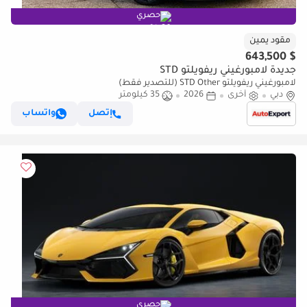
حصري
مقود يمين
$ 643,500
جديدة لامبورغيني ريفويلتو STD
لامبورغيني ريفويلتو STD Other (للتصدير فقط)
دبي
أخرى
2026
35 كيلومتر
إتصل
واتساب
حصري