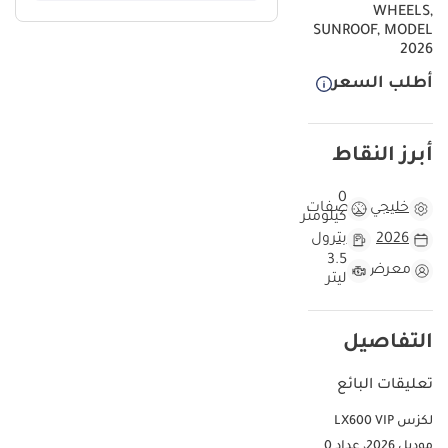
WHEELS,
يجعلها الخيار الأول لرجال الأعمال والعائلات التي تبحث عن التميز. باختيارك
SUNROOF, MODEL
لمواصفات خليجية، أنت تضمن أفضل أداء لنظام التبريد في درجات الحرارة
2026
المرتفعة مع الحفاظ على قيمة إعادة بيع قوية جداً. اللون الأسود الملكي
أطلب السعر
يمنحها هيبة لا تضاهى على طرقات دبي والرياض، كما أن انخفاض معدل
استهلاك القيمة يجعلها استثماراً ذكياً طويل الأمد. إنها سيارة تجمع بين
متانة لاند كروزر المعروفة وفخامة Lexus التي لا تُنافس، مما يجعلها
الأنسب لظروف القيادة المحلية.
أبرز النقاط
مقارنة هذه السيارة مع طرازات 2026 LX600 الأخرى
0
خليجي
مواصفات
كيلومتر
بالنظر إلى سوق السيارات المستعملة في الإمارات والسعودية، نجد أن
2026
بترول
طراز 2026 LX600 المخصص لدول الخليج يحافظ على مكانته كملك
3.5
لسيارات الدفع الرباعي الفاخرة. هذه السيارة بوضعها الحالي تعتبر فرصة
معرض
ليتر
استثنائية لمن يبحث عن موديل حديث جداً مع ضمان الوكيل المحلي وراحة
البال. في منطقة الخليج، تُقطع مسافات طويلة بين المدن بمعدل 25 ألف
كم سنوياً، واقتناء سيارة من هذا الموديل الحديث يمنحك ميزة التفوق في
التفاصيل
حالة الضمان وتوفر قطع الغيار. اللون الأسود الخارجي يعتبر من أكثر الألوان
طلباً في الأسواق المحلية، مما يعزز من سرعة بيعها لاحقاً وبسعر مرتفع
تعليقات البائع
مقارنة بالألوان غير التقليدية. إنها تمثل الحالة المثالية لسيارة لم تستهلك
بعد، وجاهزة لخوض غمار الصيف الخليجي بكل اقتدار.
لكزس LX600 VIP
موديل 2026، عداد 0