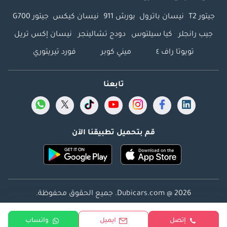
جيتور T2
نيسان باترول
بورش 911
نيسان كيكس
جيتور G700
جيب رانجلر
كيا سيلتوس
دودج تشالينجر
نيسان إكس تريل
تويوتا راف ٤
ميني كوبر
فورد تيريتوري
تابعنا
قم بتحميل تطبيقنا الآن
Dubicars.com @ 2026. جميع الحقوق محفوظة.
العنوان: 2114 ، برج شذى ، المدينة الإعلامية ، دبي ، الإمارات
إتصل
ايميل
واتساب