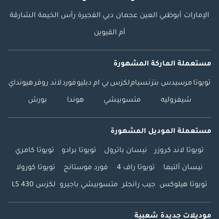
الإمارات
أبوظبي
العين
عجمان
دبي
الفجيرة
رأس الخيمة
الشارقة
أم القيوين
مستعملة الماركة المشهورة
تويوتا
مرسيدس بنز
نسيام
لكزس
بي ام دبليو
فورد
لاند روفر
هيونداي
شيفروليه
متسوبيشي
هوندا
بورش
مستعملة الموديل المشهورة
تويوتا لاند كروزر
نيسان باترول
تويوتا برادو
تويوتا كامري
نيسان ألتيما
تويوتا راف 4
فورد موستانج
تويوتا كورولا
تويوتا هيلوكس
جيب رانجلر
متسوبيشي باجيرو
لكزس LS 430
موديلات جديدة شعبية