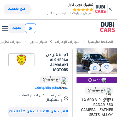
تطبيق دوبي كارز
ذكاء دوبي كارز
افتح التطبيق
اعثر على سيارتك المثالية بسرعة أكبر
ذكاء دوبيكارز
بع
تطبيق
أبرز المواصفات
الصفحة الرئيسية
سيارات الإمارات
سيارات دبي
سيارات لكزس
قدرات دفع رباعي حقيقية
تم النشر من
ALSHERAA
نظام صوتي فاخر قياسي
ALMALAKI
MOTORS
أقل معدل استهلاك للقيمة في فئته
بائع موثّق
حصري
ملخص
الموقع والاتجاهات
بائع موثّق
تمثل هذه النسخة من Lexus LX600 قمة الرفاهية اليابانية المصممة
يقدم هذا الوكيل اختبار القيادة
خصيصاً لتناسب تطلعات النخبة في دول الخليج. بفضل محركها القوي
والاستبدال
لكزس LX 600 VIP,
سعة 3.5 لتر الذي يولد 409 حصان، توفر السيارة توازناً مثالياً بين القوة
RADAR, 360
CAMERA, LEATHER
الغاشمة والهدوء التام على الطرق السريعة. ما يميز هذا الطرح هو فئة
المزيد من الإعلانات من هذا التاجر
SEATS, ALLOY
VIP التي تركز على راحة الركاب في الخلف بتصميم رباعي المقاعد، مما