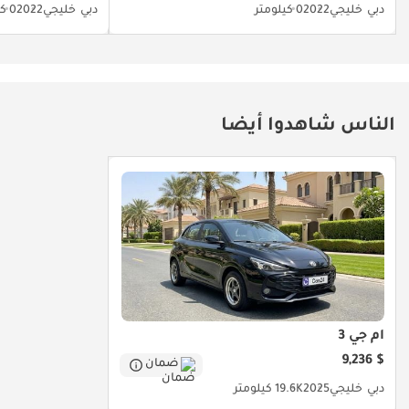
دبي
خليجي
2022
0 كيلومتر
دبي
خليجي
2022
0 كيلومتر
تم إنشاء هذه الإحصاءات بواسطة الذكاء الاصطناعي اعتماداً على بيانات
خبراء السوق. يُرجى دائماً فحص السيارة قبل الشراء.
الناس شاهدوا أيضا
أم جي 3
$ 9,236
ضمان
دبي
خليجي
2025
19.6K كيلومتر