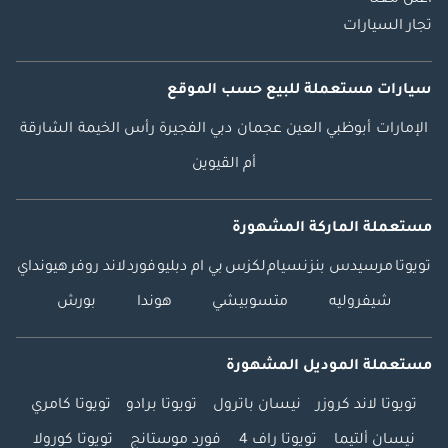
تجار السيارات
سيارات مستعملة
للبيع
حسب الموقع
الإمارات
أبوظبي
العين
عجمان
دبي
الفجيرة
رأس الخيمة
الشارقة
أم القيوين
مستعملة الماركة المشهورة
تويوتا
مرسيدس بنز
نسيام
لكزس
بي ام دبليو
فورد
لاند روفر
هيونداي
شيفروليه
متسوبيشي
هوندا
بورش
مستعملة الموديل المشهورة
تويوتا لاند كروزر
نيسان باترول
تويوتا برادو
تويوتا كامري
نيسان ألتيما
تويوتا راف 4
فورد موستانج
تويوتا كورولا