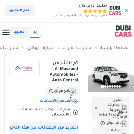
تطبيق دوبي كارز
ذكاء دوبي كارز
افتح التطبيق
اعثر على سيارتك المثالية بسرعة أكبر
ذكاء دوبيكارز
بع
تطبيق
أبرز المواصفات
الصفحة الرئيسية
سيارات الإمارات
سيارات أبوظبي
سيارات ني
تصنيف السلامة 5 نجوم من NCAP
تم النشر من
Al Masaood
أقل معدل استهلاك في فئته
Automobiles -
Auto Central
أحدث معايير أنظمة مساعدة السائق المتقدمة (ADAS)
بائع موثّق
ملخص
سوق
الموقع والاتجاهات
الإمارات
تُقدّم هذه السيارة الرياضية متعددة الاستخدامات شبه الجديدة فرصة
يقدم هذا الوكيل اختبار القيادة
العربية
شراء مميزة لمن يبحث عن سيارة عائلية عصرية مع ضمان سجلها في
والاستبدال
المتحدة فقط
دول مجلس التعاون الخليجي. بفضل لونها الأبيض الخارجي وعدادها
بائع موثّق
المنخفض مقارنةً بموديلات 2024 في السوق المحلي، تُعتبر هذه السيارة
المزيد من الإعلانات من هذا التاجر
سيارات
خيارًا مثاليًا للحفاظ على قيمتها عند إعادة البيع. تتميز السيارة عن