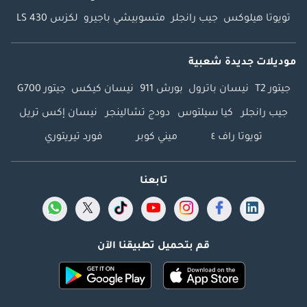
تويوتا هيلوكس
جيب رانجلر
متسوبيشي باجيرو
لكزس LS 430
موديلات جديدة شعبية
جيتور T2
نيسان باترول
بورش 911
نيسان كيكس
جيتور G700
جيب رانجلر
كيا سيلتوس
دودج تشالينجر
نيسان إكس تريل
تويوتا راف ٤
ميني كوبر
فورد تيريتوري
تابعنا
قم بتحميل تطبيقنا الآن