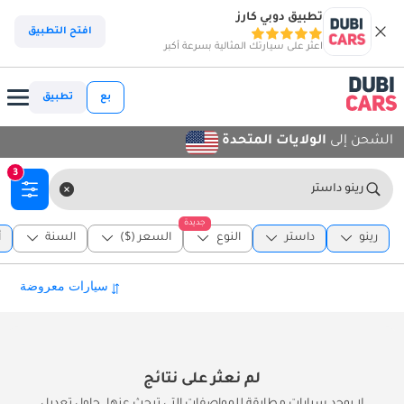
تطبيق دوبي كارز
افتح التطبيق
اعثر على سيارتك المثالية بسرعة أكبر
بع
تطبيق
الشحن إلى
الولايات المتحدة
3
رينو داستر
جديدة
رينو
داستر
النوع
السعر ($)
السنة
أ
لم نعثر على نتائج