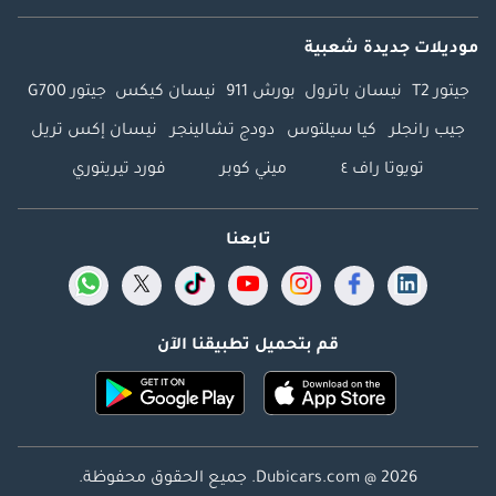
موديلات جديدة شعبية
جيتور T2
نيسان باترول
بورش 911
نيسان كيكس
جيتور G700
جيب رانجلر
كيا سيلتوس
دودج تشالينجر
نيسان إكس تريل
تويوتا راف ٤
ميني كوبر
فورد تيريتوري
تابعنا
قم بتحميل تطبيقنا الآن
Dubicars.com @ 2026. جميع الحقوق محفوظة.