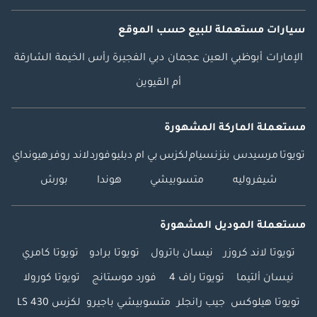
سيارات مستعملة
للبيع
حسب الموقع
الإمارات
أبوظبي
العين
عجمان
دبي
الفجيرة
رأس الخيمة
الشارقة
أم القيوين
مستعملة الماركة المشهورة
تويوتا
مرسيدس بنز
نسيام
لكزس
بي ام دبليو
فورد
لاند روفر
هيونداي
شيفروليه
متسوبيشي
هوندا
بورش
مستعملة الموديل المشهورة
تويوتا لاند كروزر
نيسان باترول
تويوتا برادو
تويوتا كامري
نيسان ألتيما
تويوتا راف 4
فورد موستانج
تويوتا كورولا
تويوتا هيلوكس
جيب رانجلر
متسوبيشي باجيرو
لكزس LS 430