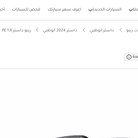
لة
السيارات الجديدة
اعرف سعر سيارتك
فحص للسيارات
أخب
 رينو
داستر أبوظبي
داستر 2024 أبوظبي
رينو داستر PE 1.6
بيكارز
دة
وص أرضي في فئته
ن وقود في فئته
ل استهلاك في فئته