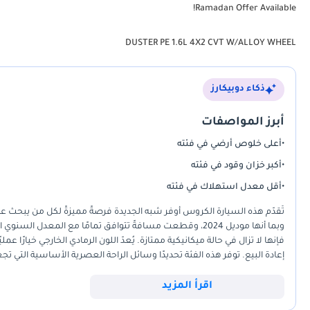
Ramadan Offer Available!
DUSTER PE 1.6L 4X2 CVT W/ALLOY WHEEL
ذكاء دوبيكارز
أبرز المواصفات
•
أعلى خلوص أرضي في فئته
•
أكبر خزان وقود في فئته
•
أقل معدل استهلاك في فئته
تُقدّم هذه السيارة الكروس أوفر شبه الجديدة فرصةً مميزةً لكل من يبحث 
فإنها لا تزال في حالة ميكانيكية ممتازة. يُعدّ اللون الرمادي الخارجي خيارًا 
إعادة البيع. توفر هذه الفئة تحديدًا وسائل الراحة العصرية الأساسية التي ت
الإمارات الشمالية. تتميز هذه السيارة في فئتها بمتانتها الحقيقية وحضور
هذه السيارة مدخلاً آمنًا إلى عالم سيارات الدفع الرباعي الحديثة، مدعومةً 
اقرأ المزيد