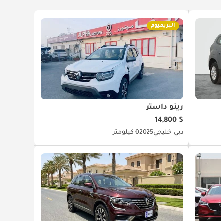
البريميوم
رينو داستر
$ 14,800
دبي
خليجي
2025
0 كيلومتر