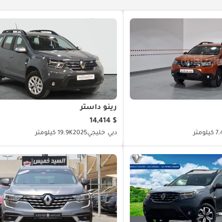
رينو داستر
$ 14,414
يلومتر
دبي
خليجي
2025
19.9K كيلومتر