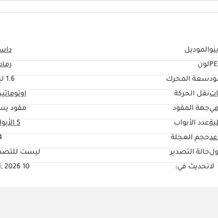
نو
الموديل
داست
PE
لون
رماد
ود
سعة المحرك
1.6 ليتر
ات
نقل الحركة
اوتوماتي
مي
جهة المقود
مقود يس
ية
عدد الأبواب
5 الأبواب
حجم العجلة
"
ول
حالة التصدير
ليست للتصدي
لا
تحديث في:
10 Jul, 2026