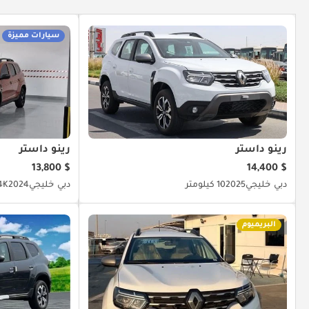
سيارات مميزة
رينو داستر
رينو داستر
$ 13,800
$ 14,400
دبي
خليجي
2025
10 كيلومتر
دبي
خليجي
2024
7.4K ك
البريميوم