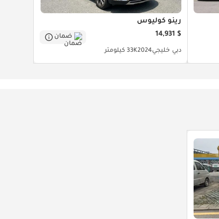
رينو كوليوس
$ 14,931
ضمان
دبي
خليجي
2024
33K كيلومتر