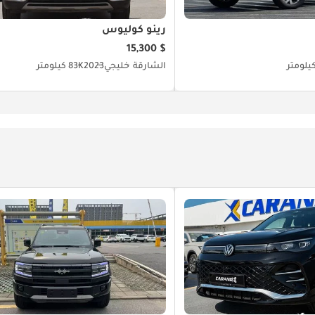
رينو كوليوس
$ 15,300
الشارقة
خليجي
2023
83K كيلومتر