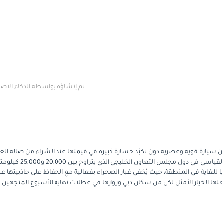
تم إنشاؤه بواسطة الذكاء الا
عن سيارة قوية وعصرية دون تكبّد خسارة كبيرة في قيمتها عند الشراء من صالة ال
وبما أنها موديل 2024، وقطعت مسافةً تتوافق تمامًا مع المعدل السنوي القياسي في دول مجلس التعاون الخليجي الذي يتراوح بين 000
عمليًا للغاية في المنطقة، حيث يُخفي غبار الصحراء بفعالية مع الحفاظ على جاذبيتها عن
جعلها الخيار الأمثل لكل من سكان دبي وزوارها في عطلات نهاية الأسبوع المتجهين إ
ها القوي الذي يفوق منافسيها. بالنسبة للمشتري في دول مجلس التعاون الخليجي، ت
بشبكة خدمات واسعة النطاق وتوافر قطع الغيار بكثرة.