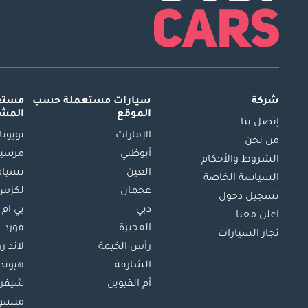
شركة
سيارات مستعملة
حسب
مستعم
الموقع
المش
إتصل بنا
الإمارات
تويوتا
من نحن
أبوظبي
مرسيد
الشروط والأحكام
العين
نسيام
السياسة الخاصة
عجمان
لكزس
تسجيل دخول
دبي
بي ام 
اعلن معنا
الفجيرة
فورد
تجار السيارات
رأس الخيمة
لاند ر
الشارقة
هيوند
أم القيوين
شيفرو
متسو