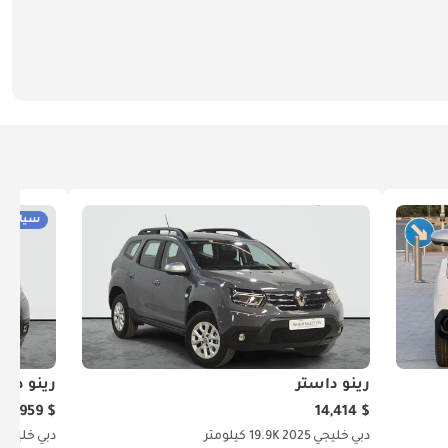
سيارات 
رينو داستر
رينو داس
$ 14,959
$ 14,414
دبي
خليجي
2025
19.9K كيلومتر
دبي
خليجي