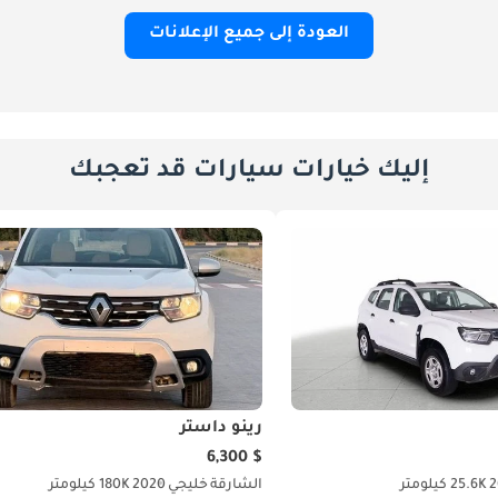
العودة إلى جميع الإعلانات
إليك خيارات سيارات قد تعجبك
رينو داستر
$ 6,300
2
25.6K كيلومتر
الشارقة
خليجي
2020
180K كيلومتر