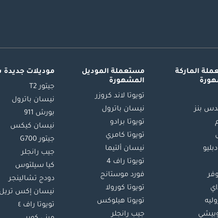
لة الماركة
مستعملة الموديل
موديلات جديدة 
هورة
المشهورة
جيتور T2
تويوتا لاند كروزر
نيسان باترول
س بنز
نيسان باترول
بورش 911
تويوتا برادو
نيسان كيكس
تويوتا كامري
جيتور G700
دبليو
نيسان ألتيما
جيب رانجلر
تويوتا راف 4
كيا سيلتوس
وفر
فورد موستانج
دودج تشالينجر
اي
تويوتا كورولا
نيسان إكس تريل
ليه
تويوتا هيلوكس
تويوتا راف ٤
بيشي
جيب رانجلر