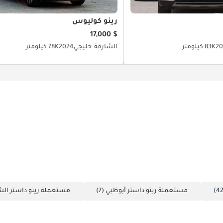
رينو كوليوس
$ 17,000
20
83K كيلومتر
الشارقة
خليجي
2024
78K كيلومتر
مستعملة رينو داستر أبوظبي
(7)
مستعملة رينو داستر الش