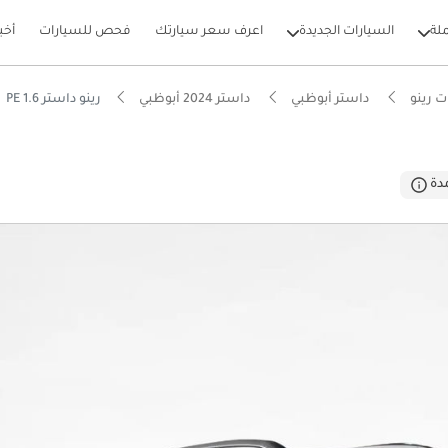
لة
السيارات الجديدة
اعرف سعر سيارتك
فحص للسيارات
أخب
 رينو
داستر أبوظبي
داستر 2024 أبوظبي
رينو داستر PE 1.6
بيكارز
دة
وص أرضي في فئته
ل استهلاك في فئته
 5 نجوم من NCAP