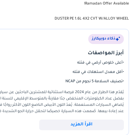
Ramadan Offer Available!
DUSTER PE 1.6L 4X2 CVT W/ALLOY WHEEL
ذكاء دوبيكارز
أبرز المواصفات
•
أعلى خلوص أرضي في فئته
•
أقل معدل استهلاك في فئته
•
تصنيف السلامة 5 نجوم من NCAP
يُقدّم هذا الطراز من عام 2024 فرصة استثنائية للمشتر
بفضل عداد الكيلومترات المنخفض جدًا مقارنةً بالمتوسط الإقليمي للسنة الأو
يُضاهي السيارات المستعملة. يُعدّ اللون الأبيض الناصع اللون الأكثر رواج
عند إعادة بيعها. صُممت هذه السيارة خصيصًا لتحمّل حرارة الجو الشديدة 
خصيصًا لمناخنا. يُحقق هذا الطراز التوازن الأمثل بين الميزات الحديثة والبس
تبحث عن سيارة موثوقة واقتصادية في استهلاك الوقود للاستخدام اليومي، 
اقرأ المزيد
المدينة، فإن هذه السيارة خيارٌ مُتميز.