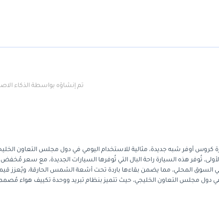
تم إنشاؤه بواسطة الذكاء الا
ين الباحثين عن سيارة كروس أوفر شبه جديدة، مثالية للاستخدام اليومي في دول مجلس التعاون الخلي
لى، تُوفر هذه السيارة راحة البال التي تُوفرها السيارات الجديدة، مع سعر مُخفض
ًا في السوق المحلي، مما يضمن بقاءها باردة تحت أشعة الشمس الحارقة، ويُعزز قيم
في دول مجلس التعاون الخليجي، حيث تتميز بنظام تبريد ووحدة تكييف هواء مُصمم
اطة الميكانيكية الأسطورية التي جعلته مُفضلاً لدى الكثيرين من دبي إلى الرياض. إذ
تُناسب الطرق الوعرة في عطلة نهاية الأسبوع كما تُناسب الطرق السريعة المزد