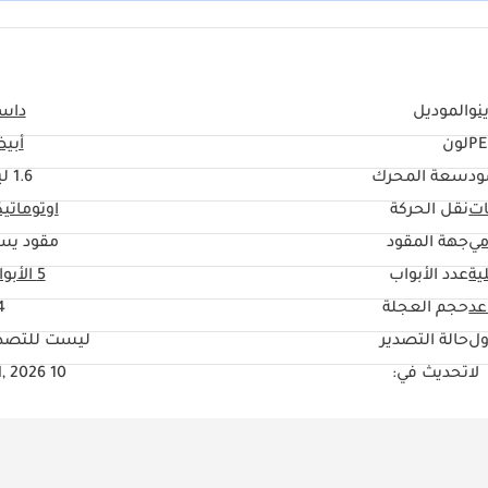
نو
الموديل
داست
PE
لون
أبي
ود
سعة المحرك
1.6 ليتر
ات
نقل الحركة
اوتوماتي
مي
جهة المقود
مقود يس
ية
عدد الأبواب
5 الأبواب
حجم العجلة
"
ول
حالة التصدير
ليست للتصدي
لا
تحديث في:
10 Jul, 2026