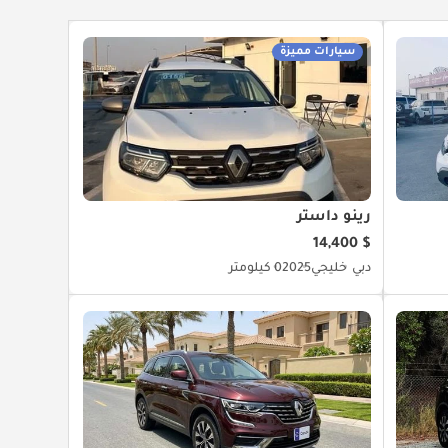
سيارات مميزة
رينو داستر
$ 14,400
دبي
خليجي
2025
0 كيلومتر