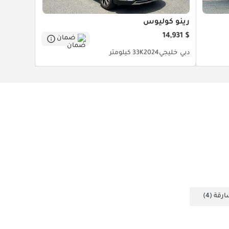
رينو كوليوس
$ 14,931
ضمان
دبي
خليجي
2024
33K كيلومتر
ارقة
(4)