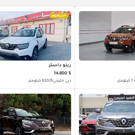
البريميوم
رينو داستر
$ 14,800
يلومتر
دبي
خليجي
2025
0 كيلومتر