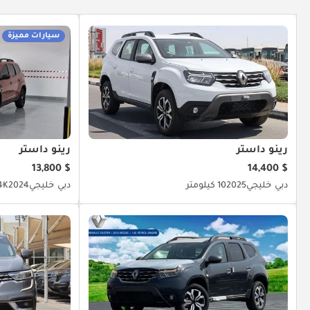
سيارات مميزة
رينو داستر
رينو داستر
$ 13,800
$ 14,400
دبي
خليجي
2025
10 كيلومتر
دبي
خليجي
2024
7.4K ك