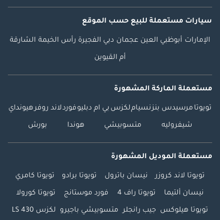
سيارات مستعملة
للبيع
حسب الموقع
الإمارات
أبوظبي
العين
عجمان
دبي
الفجيرة
رأس الخيمة
الشارقة
أم القيوين
مستعملة الماركة المشهورة
تويوتا
مرسيدس بنز
نسيام
لكزس
بي ام دبليو
فورد
لاند روفر
هيونداي
شيفروليه
متسوبيشي
هوندا
بورش
مستعملة الموديل المشهورة
تويوتا لاند كروزر
نيسان باترول
تويوتا برادو
تويوتا كامري
نيسان ألتيما
تويوتا راف 4
فورد موستانج
تويوتا كورولا
تويوتا هيلوكس
جيب رانجلر
متسوبيشي باجيرو
لكزس LS 430