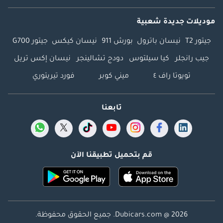
موديلات جديدة شعبية
جيتور T2
نيسان باترول
بورش 911
نيسان كيكس
جيتور G700
جيب رانجلر
كيا سيلتوس
دودج تشالينجر
نيسان إكس تريل
تويوتا راف ٤
ميني كوبر
فورد تيريتوري
تابعنا
قم بتحميل تطبيقنا الآن
Dubicars.com @ 2026. جميع الحقوق محفوظة.