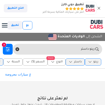
تطبيق دوبي كارز
افتح التطبيق
اعثر على سيارتك المثالية بسرعة أكبر
بع
تطبيق
الشحن إلى
الولايات المتحدة
3
رينو داستر
جديدة
رينو
داستر
النوع
السعر ($)
السنة
أ
لم نعثر على نتائج