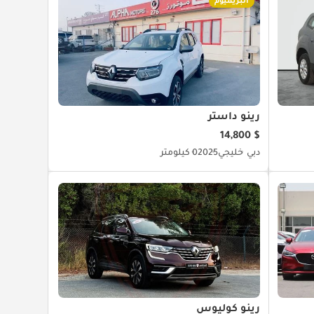
البريميوم
رينو داستر
$ 14,800
دبي
خليجي
2025
0 كيلومتر
رينو كوليوس