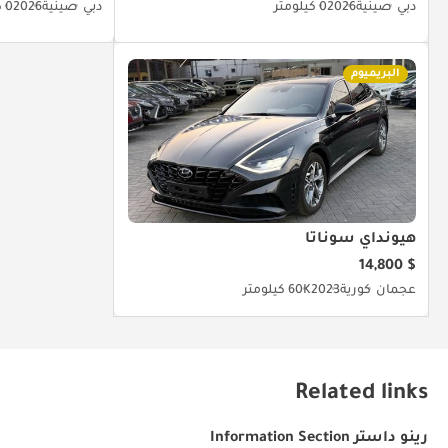
دبي
صينية
2026
0 كيلومتر
دبي
صينية
2026
0 كيلومتر
البريميوم
هيونداي سوناتا
$ 14,800
عجمان
كورية
2023
60K كيلومتر
Related links
رينو داستر Information Section