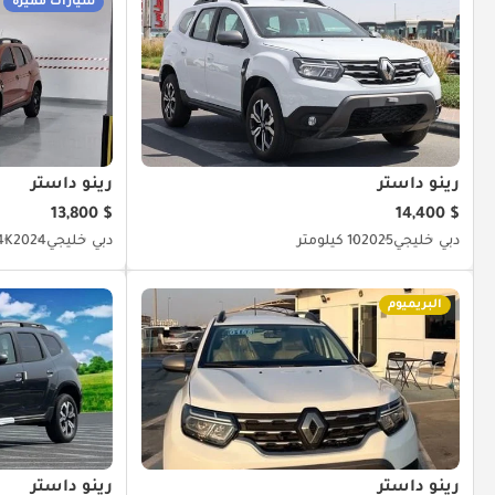
سيارات مميزة
رينو داستر
رينو داستر
$ 13,800
$ 14,400
دبي
خليجي
2025
10 كيلومتر
دبي
خليجي
2024
7.4K ك
البريميوم
رينو داستر
رينو داستر