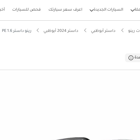
لة
السيارات الجديدة
اعرف سعر سيارتك
فحص للسيارات
أخب
 رينو
داستر أبوظبي
داستر 2024 أبوظبي
رينو داستر PE 1.6
بيكارز
دة
وص أرضي في فئته
حة تخزين في فئتها
ل استهلاك في فئته