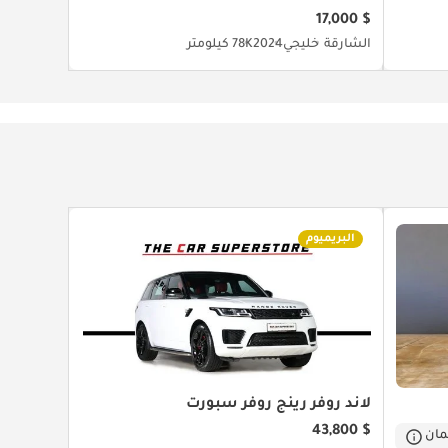
$ 17,000
الشارقة
خليجي
2024
78K كيلومتر
البريميوم
لاند روفر رينج روفر سبورت
$ 43,800
ان