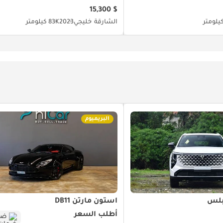
$ 15,300
الشارقة
خليجي
2023
83K كيلومتر
البريميوم
أستون مارتن DB11
أطلب السعر
ضم