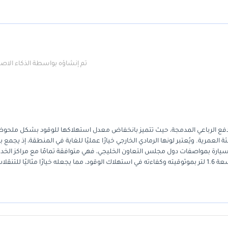
تم إنشاؤه بواسطة الذكاء الا
ستثنائية في سوق سيارات الدفع الرباعي المدمجة، حيث تتميز بانخفاض معدل استهلاكها للوقود بشكل ملح
ية. ويُعتبر لونها الرمادي الخارجي خيارًا عمليًا للغاية في المنطقة، إذ يجمع ب
ها سيارة بمواصفات دول مجلس التعاون الخليجي، فهي متوافقة تمامًا مع مراكز الخد
المحلية ومصممة لتحمّل ظروف الصيف العربي القاسية. ويُعرف محركها سعة 1.6 لتر بموثوقيته وكفاءته في استهلاك الوقود، مما يجعله خيارًا مثاليًا للتنقل
الذي يبحث عن سيارة كروس أوفر حديثة ذات عداد كيلومترات منخفض وتحافظ على قي
بشكل استثنائي في السوق المحلي، يُمثل هذا العرض تحديدًا أحد أفضل الخيارات وأكثرها اقتصادية للدخول إلى سوق سيارات مو
 مصممة لمختلف أنواع الطرق.