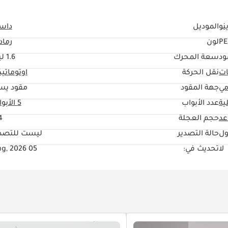
نو
الموديل
داست
PE
لون
رماد
ود
سعة المحرك
1.6 ليتر
ات
نقل الحركة
اوتوماتي
مي
جهة المقود
مقود يس
ية
عدد الأبواب
5 الأبواب
حجم العجلة
"
ول
حالة التصدير
ليست للتصدي
لا
تحديث في:
05 Aug, 2026