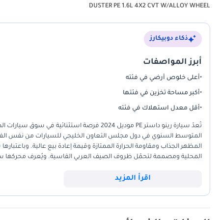
DUSTER PE 1.6L 4X2 CVT W/ALLOY WHEEL
ذكاء دوبيكارز
أبرز المواصفات
•
أعلى خلوص أرضي في فئته
•
أكبر مساحة تخزين في فئتها
•
أقل معدل استهلاك في فئته
تُعدّ سيارة رينو داستر PE موديل 2024 فرصة ا
المتوسط السنوي في دول مجلس التعاون الخليجي للسيارات من نفس الفئة العمر
المظهر الجذاب ومقاومة الحرارة الممتازة وقيمة إعادة بيع عالية. وباعتبار
اليومية داخل المدينة والرحلات الطويلة بين الإمارات. بالنسبة للمشتري 
اقرأ المزيد
هنا في الجمع بين الحالة الميكانيكية شبه الجديدة والمتانة المُثبتة لمنصة