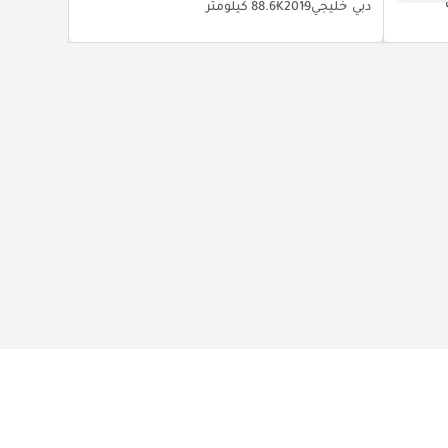
دبي
خليجي
2019
88.6K كيلومتر