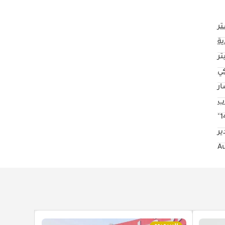
ر
ية
كي
ار
14
ر