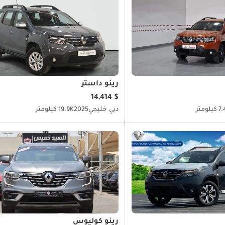
رينو داستر
$ 14,414
يلومتر
دبي
خليجي
2025
19.9K كيلومتر
رينو كوليوس