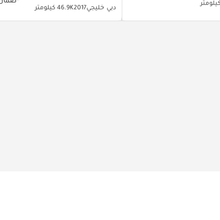
دبي
خليجي
2017
46.9K كيلومتر