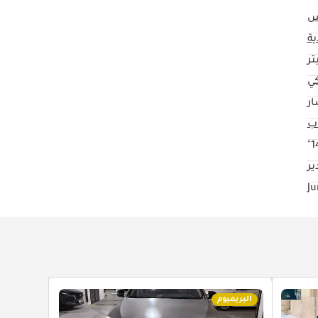
س
ية
كي
ار
14
ر
البريميوم