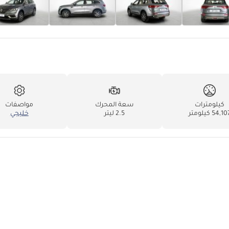
كيلومترات
سعة المحرك
مواصفات
54,1 كيلومتر
2.5 ليتر
خليجي