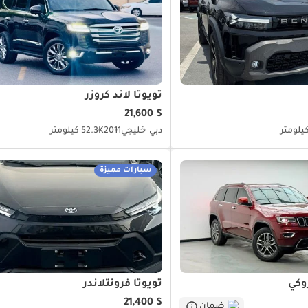
تويوتا لاند كروزر
$ 21,600
دبي
خليجي
2011
52.3K كيلومتر
سيارات مميزة
وكي
تويوتا فرونتلاندر
$ 21,400
ضمان