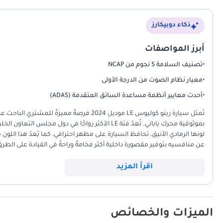
ذكاء دوبيكارز
أبرز المواصفات
•
تصنيف السلامة 5 نجوم من NCAP
•
معيار نظام الصوت من الدرجة الأولى
•
أحدث معايير أنظمة مساعدة السائق المتقدمة (ADAS)
بموثوقية محرك ياباني. تُعدّ فئة LE الأكثر رواجًا ف
لونها الرمادي الأنيق، تحافظ السيارة على مظهر احترافي، كما يُعدّ هذا اللون م
عن منافسيه بتوفير مقصورة داخلية أكثر فخامةً وراحةً في القيادة على ال
الخليجي، ت
لمن يُفضلون مقصورة هادئة وغنية بالميزات، بالإضافة إلى راحة البال التي 
اقرأ المزيد
الميزات والخصائص