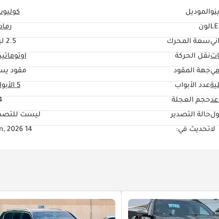
نو
الموديل
كوليو
LE
لون
رماد
ني
سعة المحرك
2.5 ليتر
ات
نقل الحركة
اوتوماتي
مي
جهة المقود
مقود يس
ية
عدد الأبواب
5 الأبواب
حجم العجلة
"
ول
حالة التصدير
ليست للتصدي
لا
تحديث في:
14 Jun, 2026