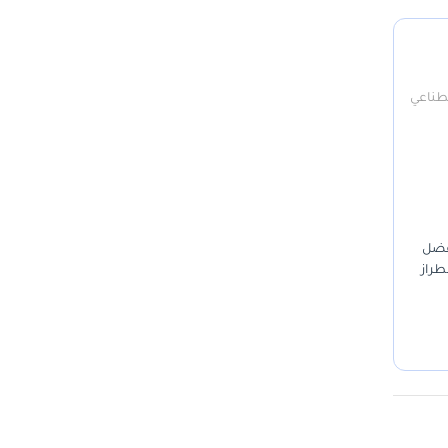
صطناعي
 بفضل
طراز
دام اليومي