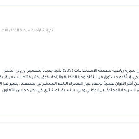
تم إنشاؤه بواسطة الذكاء الا
تُمثل سيارة رينو كوليوس LE موديل 2024 فرصةً مميزةً للمشتري الباحث عن سيارة رياضية متعددة الاستخدامات (SUV) شبه جديدة بتصميم أوروبي، تتمتع
ي دول مجلس التعاون الخليجي، إذ تُقدم مستوىً من التكنولوجيا الداخلية والراحة يفوق بكثير فئتها السعرية.
ن أكثر الألوان عمليةً لإخفاء غبار الصحراء الناعم المنتشر في منطقتنا. يتميز هذا ال
طرق السريعة الممتدة بين أبوظبي ودبي. بالنسبة للمشتري في دول مجلس التعاون
كمن الميزة الأساسية هنا في الجمع بين حداثة موديل 2024 ومحرك مُجرّب يسهل صيانته في جميع أنحاء المنطقة. إنها السيارة المثالية للاستخ
تُوفرها سيارة بمواصفات دول مجلس التعاون الخليجي.