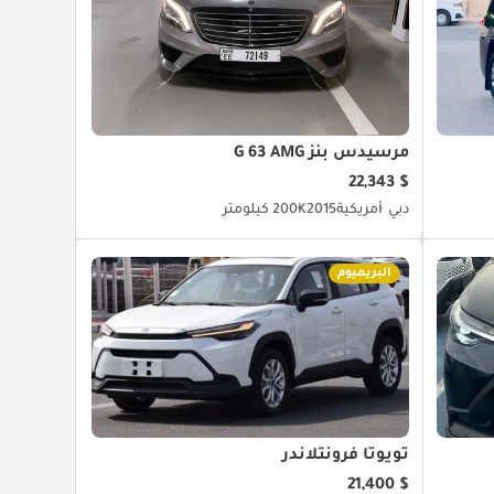
مرسيدس بنز G 63 AMG
$ 22,343
دبي
أمريكية
2015
200K كيلومتر
البريميوم
تويوتا فرونتلاندر
$ 21,400