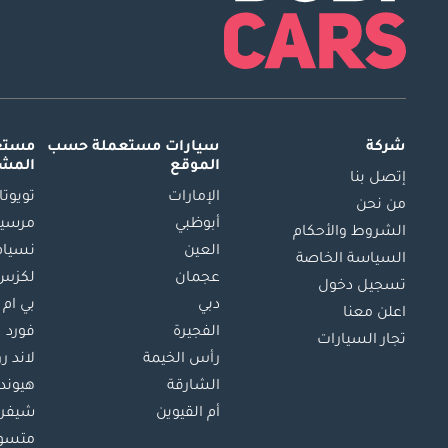
شركة
سيارات مستعملة
حسب
مستعم
الموقع
المش
إتصل بنا
الإمارات
تويوتا
من نحن
أبوظبي
مرسيد
الشروط والأحكام
العين
نسيام
السياسة الخاصة
عجمان
لكزس
تسجيل دخول
دبي
بي ام 
اعلن معنا
الفجيرة
فورد
تجار السيارات
رأس الخيمة
لاند ر
الشارقة
هيوند
أم القيوين
شيفرو
متسو