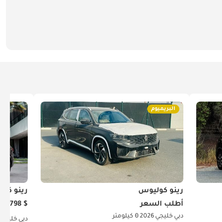
البريميوم
رينو كوليوس
رينو كو
أطلب السعر
$ 21,798
دبي
خليجي
2026
0 كيلومتر
دبي
خليجي