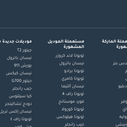
لة الماركة
مستعملة الموديل
موديلات جديدة 
هورة
المشهورة
جيتور T2
تويوتا لاند كروزر
نيسان باترول
س بنز
نيسان باترول
بورش 911
تويوتا برادو
نيسان كيكس
تويوتا كامري
جيتور G700
دبليو
نيسان ألتيما
جيب رانجلر
تويوتا راف 4
كيا سيلتوس
وفر
فورد موستانج
دودج تشالينجر
اي
تويوتا كورولا
نيسان إكس تريل
ليه
تويوتا هيلوكس
تويوتا راف ٤
بيشي
جيب رانجلر