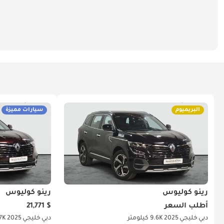
البريميوم
سيارات مميزة
رينو كوليوس
رينو كوليوس
أطلب السعر
$ 21,771
دبي
خليجي
2025
9.6K كيلومتر
دبي
خليجي
2025
32.7K