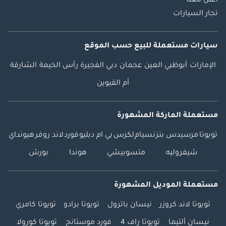
اعلن معنا
تجار السيارات
سيارات مستعملة
للبيع
حسب الموقع
الإمارات
أبوظبي
العين
عجمان
دبي
الفجيرة
رأس الخيمة
الشارقة
أم القيوين
مستعملة الماركة المشهورة
تويوتا
مرسيدس بنز
نسيام
لكزس
بي ام دبليو
فورد
لاند روفر
هيونداي
شيفروليه
متسوبيشي
هوندا
بورش
مستعملة الموديل المشهورة
تويوتا لاند كروزر
نيسان باترول
تويوتا برادو
تويوتا كامري
نيسان ألتيما
تويوتا راف 4
فورد موستانج
تويوتا كورولا