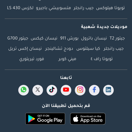
تويوتا هيلوكس
جيب رانجلر
متسوبيشي باجيرو
لكزس LS 430
موديلات جديدة شعبية
جيتور T2
نيسان باترول
بورش 911
نيسان كيكس
جيتور G700
جيب رانجلر
كيا سيلتوس
دودج تشالينجر
نيسان إكس تريل
تويوتا راف ٤
ميني كوبر
فورد تيريتوري
تابعنا
قم بتحميل تطبيقنا الآن