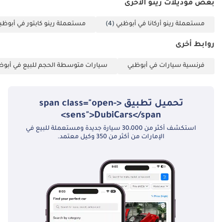
بعض موديلات رينو الأخرى
مستعملة رينو أركانا في أبوظبي
(4)
مستعملة رينو كابتور في أبوظب
روابط أخرى
فرنسية سيارات في أبوظبي
سيارات متوسطة الحجم للبيع في أبوظ
تحميل تطبيق <span class="open-
sens">DubiCars</span>
استكشف أكثر من 30،000 سيارة جديدة ومستعملة للبيع في
الإمارات من أكثر من 350 وكيل معتمد.