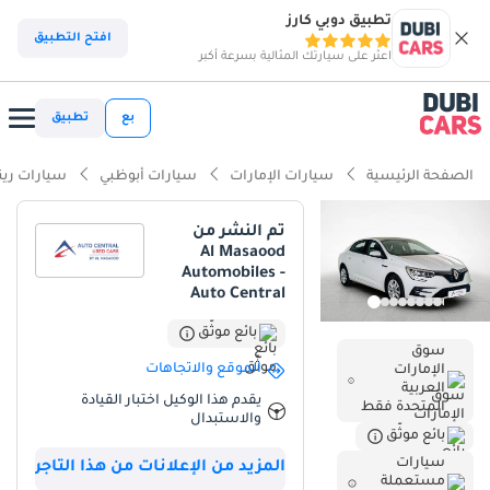
تطبيق دوبي كارز
ذكاء دوبي كارز
افتح التطبيق
اعثر على سيارتك المثالية بسرعة أكبر
ذكاء دوبيكارز
بع
تطبيق
أبرز المواصفات
الصفحة الرئيسية
سيارات الإمارات
سيارات أبوظبي
سيارات رين
تصنيف السلامة 5 نجوم من NCAP
تم النشر من
Al Masaood
أقل تكلفة تشغيل في فئتها
Automobiles -
Auto Central
أقل معدل استهلاك في فئته
بائع موثّق
سوق
ملخص
الموقع والاتجاهات
الإمارات
العربية
تُقدّم سيارة رينو ميجان هذه فرصة استثنائية للمشتري الباحث عن سيارة
يقدم هذا الوكيل اختبار القيادة
المتحدة فقط
بحالة ممتازة تكاد تكون جديدة تمامًا، دون دفع رسوم إضافية عند الشراء.
والاستبدال
بائع موثّق
بفضل عدادها الذي يكاد لا يُذكر، تُعتبر هذه السيارة بحالة ممتازة، ومثالية
سيارات
لسوق دول مجلس التعاون الخليجي الذي يشهد طلبًا متزايدًا على
المزيد من الإعلانات من هذا التاجر
مستعملة
السيارات قليلة الاستخدام من هذا العام. يُعدّ اللون الأبيض الخارجي الأنيق