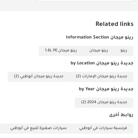
استهلاك
تُعدّ سيارة رينو ميجان 2024 هذه الخيار الأمثل للمشتري العملي الذي
الوقود، تحافظ
يرغب في الحصول على مزايا سيارة جديدة مع توفير ذكي في استهلاك
على قيمتها
الوقود. بفضل نظام التبريد المتوافق مع معايير دول مجلس التعاون
لسنوات طويلة،
Related links
الخليجي واقتصادها الاستثنائي في استهلاك الوقود، تُعتبر هذه السيارة من
تُعدّ هذه
أفضل السيارات للاستخدام اليومي المتوفرة حاليًا في سوق السيارات
السيارة خيارًا
رينو ميجان Information Section
المستعملة بالمنطقة.
مثاليًا.
تم إنشاء هذه الإحصاءات بواسطة الذكاء الاصطناعي اعتماداً على بيانات
رينو
رينو ميجان
رينو ميجان 1.6L PE
خبراء السوق. يُرجى دائماً فحص السيارة قبل الشراء.
جديدة رينو ميجان by Location
جديدة رينو ميجان الإمارات
(2)
جديدة رينو ميجان أبوظبي
(2)
جديدة رينو ميجان by Year
جديدة رينو ميجان 2024
(2)
روابط أخرى
فرنسية سيارات في أبوظبي
سيارات صغيرة للبيع في أبوظبي