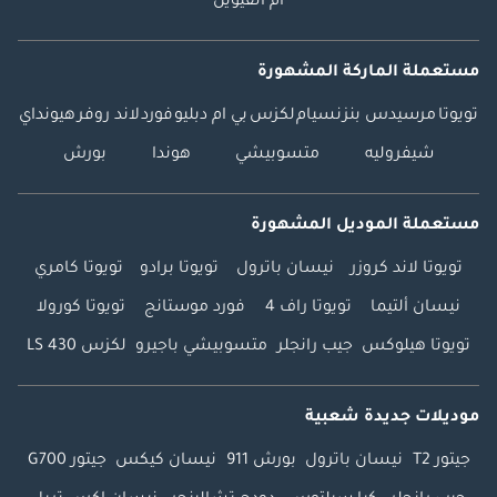
أم القيوين
مستعملة الماركة المشهورة
تويوتا
مرسيدس بنز
نسيام
لكزس
بي ام دبليو
فورد
لاند روفر
هيونداي
شيفروليه
متسوبيشي
هوندا
بورش
مستعملة الموديل المشهورة
تويوتا لاند كروزر
نيسان باترول
تويوتا برادو
تويوتا كامري
نيسان ألتيما
تويوتا راف 4
فورد موستانج
تويوتا كورولا
تويوتا هيلوكس
جيب رانجلر
متسوبيشي باجيرو
لكزس LS 430
موديلات جديدة شعبية
جيتور T2
نيسان باترول
بورش 911
نيسان كيكس
جيتور G700