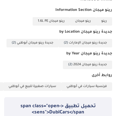
الخلاصة
رينو ميجان Information Section
للباحثين عن سيارة عملية تُضاهي السيارات الجديدة دون دفع ثمنها
الباهظ، تُعدّ هذه السيدان موديل 2024، التي قطعت 50 كيلومتراً فقط،
رينو
رينو ميجان
رينو ميجان 1.6L PE
فرصة لا تُفوّت. إنها الخيار الأمثل للشاب العامل أو العائلة الصغيرة الباحثة
عن سيارة أوروبية آمنة واقتصادية في استهلاك الوقود، ومُهيأة تماماً لمناخ
جديدة رينو ميجان by Location
دول مجلس التعاون الخليجي.
جديدة رينو ميجان الإمارات
(2)
جديدة رينو ميجان أبوظبي
(2)
تم إنشاء هذه الإحصاءات بواسطة الذكاء الاصطناعي اعتماداً على بيانات
خبراء السوق. يُرجى دائماً فحص السيارة قبل الشراء.
جديدة رينو ميجان by Year
جديدة رينو ميجان 2024
(2)
روابط أخرى
فرنسية سيارات في أبوظبي
سيارات صغيرة للبيع في أبوظبي
تحميل تطبيق <span class="open-
sens">DubiCars</span>