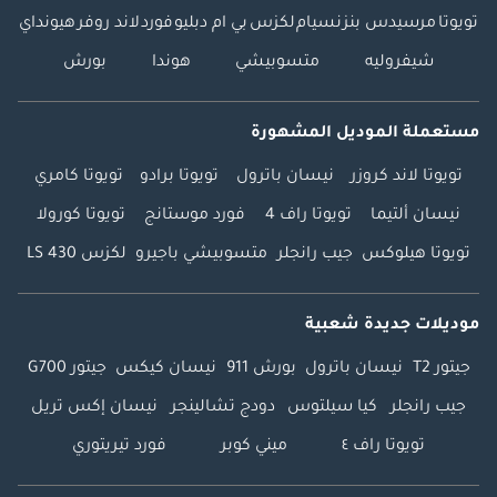
تويوتا
مرسيدس بنز
نسيام
لكزس
بي ام دبليو
فورد
لاند روفر
هيونداي
شيفروليه
متسوبيشي
هوندا
بورش
مستعملة الموديل المشهورة
تويوتا لاند كروزر
نيسان باترول
تويوتا برادو
تويوتا كامري
نيسان ألتيما
تويوتا راف 4
فورد موستانج
تويوتا كورولا
تويوتا هيلوكس
جيب رانجلر
متسوبيشي باجيرو
لكزس LS 430
موديلات جديدة شعبية
جيتور T2
نيسان باترول
بورش 911
نيسان كيكس
جيتور G700
جيب رانجلر
كيا سيلتوس
دودج تشالينجر
نيسان إكس تريل
تويوتا راف ٤
ميني كوبر
فورد تيريتوري