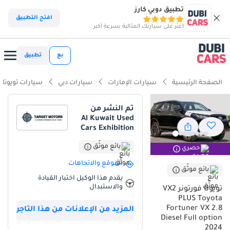
تطبيق دوبي كارز
ذكاء دوبي كارز
افتح التطبيق
اعثر على سيارتك المثالية بسرعة أكبر
ذكاء دوبيكارز
بع
تطبيق
أبرز المواصفات
الصفحة الرئيسية
سيارات الإمارات
سيارات دبي
سيارات تويوتا
مؤهلة فعلياً للسير على الطرق الوعرة
تم النشر من
Al Kuwait Used
أقل نسبة انخفاض في القيمة في الفئة
Cars Exhibition
تصنيف أمان 5 نجوم من NCAP
بائع موثّق
حصري
الموقع والاتجاهات
ملخص
بائع موثّق
يقدم هذا الوكيل اختبار القيادة
تعتبر Toyota Fortuner 2024 خياراً استثنائياً في سوق السيارات
والاستبدال
تويوتا فورتونر VX2
المستعملة بدول الخليج، خاصة بمحرك الديزل سعة 2.8 لتر الذي يجمع بين
PLUS Toyota
القوة الهائلة والاقتصاد في الاستهلاك. بفضل لونها الأسود الملكي
Fortuner VX 2.8
المزيد من الإعلانات من هذا التاجر
وتجهيزات فئة VX2 PLUS، تمنحك هذه السيارة هيبة على الطريق وقيمة
Diesel Full option
2024
إعادة بيع قوية جداً نظراً للطلب المرتفع على هذا اللون والمواصفات في