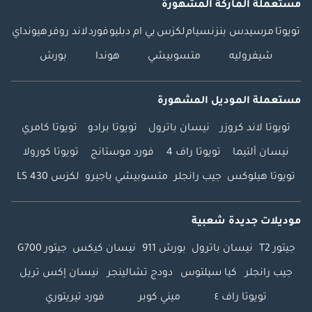
مستعملة الماركة المشهورة
تويوتا
مرسيدس بنز
نسيام
لكزس
بي ام دبليو
فورد
لاند روفر
هيونداي
شيفروليه
متسوبيشي
هوندا
بورش
مستعملة الموديل المشهورة
تويوتا لاند كروزر
نيسان باترول
تويوتا برادو
تويوتا كامري
نيسان ألتيما
تويوتا راف 4
فورد موستانج
تويوتا كورولا
تويوتا هيلوكس
جيب رانجلر
متسوبيشي باجيرو
لكزس LS 430
موديلات جديدة شعبية
جيتور T2
نيسان باترول
بورش 911
نيسان كيكس
جيتور G700
جيب رانجلر
كيا سيلتوس
دودج تشالينجر
نيسان إكس تريل
تويوتا راف ٤
ميني كوبر
فورد تيريتوري