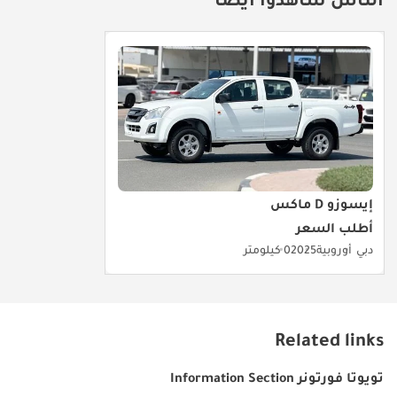
الناس شاهدوا أيضا
إيسوزو D ماكس
أطلب السعر
دبي
أوروبية
2025
0 كيلومتر
Related links
تويوتا فورتونر Information Section