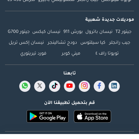
تويوتا هيلوكس
جيب رانجلر
متسوبيشي باجيرو
لكزس LS 430
موديلات جديدة شعبية
جيتور T2
نيسان باترول
بورش 911
نيسان كيكس
جيتور G700
جيب رانجلر
كيا سيلتوس
دودج تشالينجر
نيسان إكس تريل
تويوتا راف ٤
ميني كوبر
فورد تيريتوري
تابعنا
قم بتحميل تطبيقنا الآن