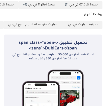
لاقتناء سيارة فاخرة عالية المواصفات وذات طلب عالٍ، تتناسب تمامًا مع
جديدة أفاتر 07 في دبي
(7)
جديدة أفاتر 11 في دبي
(6)
جديدة أفاتر 06 في دب
مناخ المنطقة وظروف القيادة الفريدة فيها.
روابط أخرى
تم إنشاء هذه الإحصاءات بواسطة الذكاء الاصطناعي اعتماداً على بيانات
خبراء السوق. يُرجى دائماً فحص السيارة قبل الشراء.
صينية سيارات في دبي
سيارات متوسطة الحجم للبيع في دبي
تحميل تطبيق <span class="open-
sens">DubiCars</span>
استكشف أكثر من 30،000 سيارة جديدة ومستعملة للبيع في
الإمارات من أكثر من 350 وكيل معتمد.