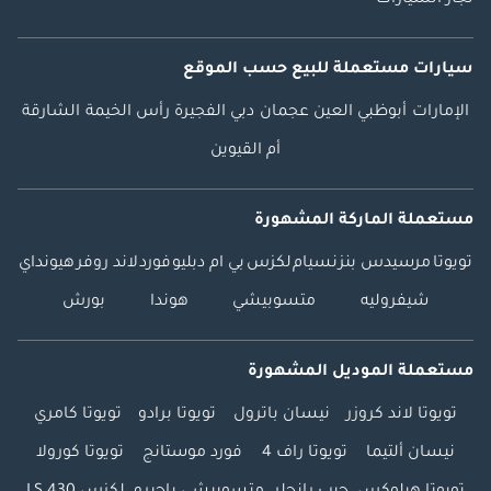
سيارات مستعملة
للبيع
حسب الموقع
الإمارات
أبوظبي
العين
عجمان
دبي
الفجيرة
رأس الخيمة
الشارقة
أم القيوين
مستعملة الماركة المشهورة
تويوتا
مرسيدس بنز
نسيام
لكزس
بي ام دبليو
فورد
لاند روفر
هيونداي
شيفروليه
متسوبيشي
هوندا
بورش
مستعملة الموديل المشهورة
تويوتا لاند كروزر
نيسان باترول
تويوتا برادو
تويوتا كامري
نيسان ألتيما
تويوتا راف 4
فورد موستانج
تويوتا كورولا