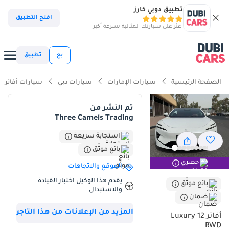
تطبيق دوبي كارز
ذكاء دوبي كارز
افتح التطبيق
اعثر على سيارتك المثالية بسرعة أكبر
ذكاء دوبيكارز
بع
تطبيق
أبرز المواصفات
الصفحة الرئيسية
سيارات الإمارات
سيارات دبي
سيارات أفاتر
أحدث معايير أنظمة مساعدة السائق المتقدمة (ADAS)
تم النشر من
Three Camels Trading
أقل تكلفة تشغيل في فئتها
استجابة سريعة
معيار نظام الصوت من الدرجة الأولى
بائع موثّق
حصري
ملخص
الموقع والاتجاهات
يقدم هذا الوكيل اختبار القيادة
يُتيح طراز 2025 فرصةً نادرةً لامتلاك واحدة من أكثر السيارات تطورًا
بائع موثّق
والاستبدال
المتوفرة حاليًا في سوق دول مجلس التعاون الخليجي، إذ تتميز بنظام دفع
ضمان
هجين متطور يُوازن بين الأداء والكفاءة على أكمل وجه. وباعتبارها سيارةً
المزيد من الإعلانات من هذا التاجر
أفاتر 12 Luxury
جديدةً كليًا، فإنّ انخفاض عدد الكيلومترات المقطوعة بها، مقارنةً بمتوسط
RWD
25,000 كيلومتر سنويًا في دول مجلس التعاون الخليجي، يجعلها خيارًا