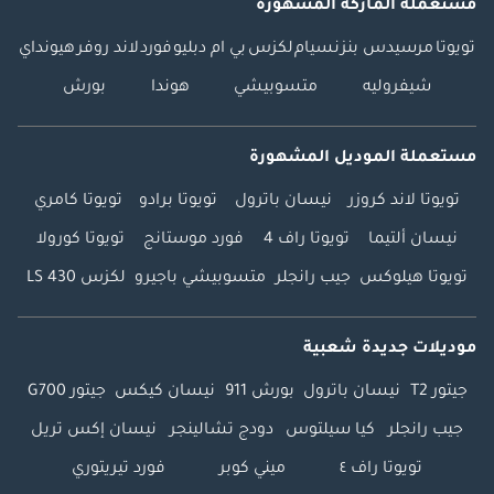
مستعملة الماركة المشهورة
تويوتا
مرسيدس بنز
نسيام
لكزس
بي ام دبليو
فورد
لاند روفر
هيونداي
شيفروليه
متسوبيشي
هوندا
بورش
مستعملة الموديل المشهورة
تويوتا لاند كروزر
نيسان باترول
تويوتا برادو
تويوتا كامري
نيسان ألتيما
تويوتا راف 4
فورد موستانج
تويوتا كورولا
تويوتا هيلوكس
جيب رانجلر
متسوبيشي باجيرو
لكزس LS 430
موديلات جديدة شعبية
جيتور T2
نيسان باترول
بورش 911
نيسان كيكس
جيتور G700
جيب رانجلر
كيا سيلتوس
دودج تشالينجر
نيسان إكس تريل
تويوتا راف ٤
ميني كوبر
فورد تيريتوري