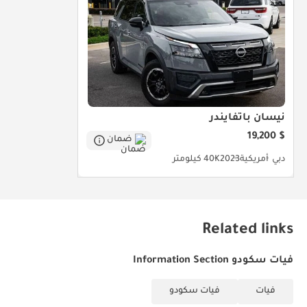
نيسان باثفايندر
$ 19,200
ضمان
دبي
أمريكية
2023
40K كيلومتر
Related links
فيات سكودو Information Section
فيات
فيات سكودو