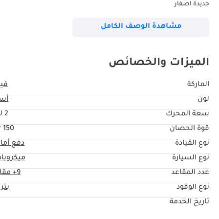
جديدة اصفار
--------------------------
مشاهدة الوصف الكامل
الماركة: Fiat
الفئة: Scudo
السنة: 2025
الميزات والخصائص
كيلومترات: 0 كم
اللون: أسود
الماركة
في
عدد الأسطوانات: 4 أسطوانات
لون
أس
نوع النقل: نقل أوتوماتيكي
سعة المحرك
2 ليتر
مواصفات: خليجية
نوع الوقود: ديزل
قوة الحصان
150 HP
-
نوع القيادة
دفع أما
* الأداء:
نوع السيارة
ميكروب
ناقل حركة أوتوماتيكي
عدد المقاعد
9+ مقاعد
عدد الأسطوانات: 4 أسطوانات
نوع الوقود
بتر
سعة المحرك: 2.0 توربو
عدد الأحصنة: 150 حصان
تاريخ الخدمة
العزم: 370 نيوتن.متر