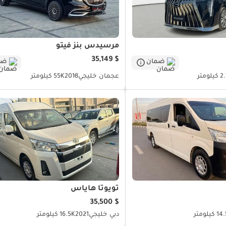
مرسيدس بنز فيتو
$ 35,149
ضمان
ضم
لومتر
عجمان
خليجي
2018
55K كيلومتر
تويوتا هاياس
$ 35,500
كيلومتر
دبي
خليجي
2021
16.5K كيلومتر