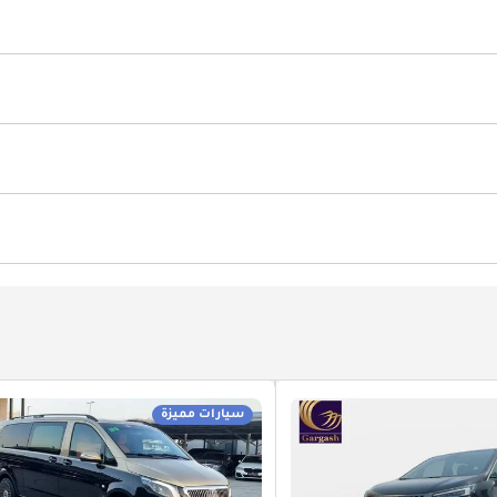
ة
مانع الضباب الخلفي
حامل الكأس
Power Mirrors
لامة الأطفال
نظام إندار ضد السرقة
سيارات مميزة