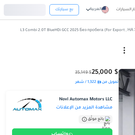
تسجيل دخول
العربية
ار السيارات
بع سيارتك
$ 25,000
$ 35,149
تمويل من
1,322
/ شهر
Novi Automax Motors LLC
مشاهدة المزيد من الإعلانات
بائع موثّق
واتساب