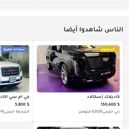
الناس شاهدوا أيضا
البريميوم
سيارات مميزة
كاديلاك إسكالاد
جي أم سي أكادي
$ 5,800
$ 150,400
دبي
خليجي
2025
0 كيلومتر
الشارقة
خليجي
015