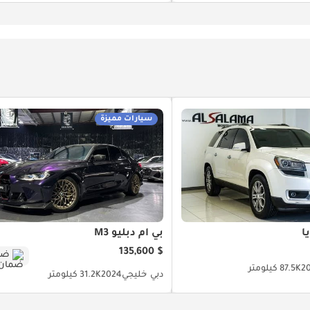
سيارات مميزة
ا
بي أم دبليو M3
$ 135,600
ضم
2
87.5K كيلومتر
دبي
خليجي
2024
31.2K كيلومتر