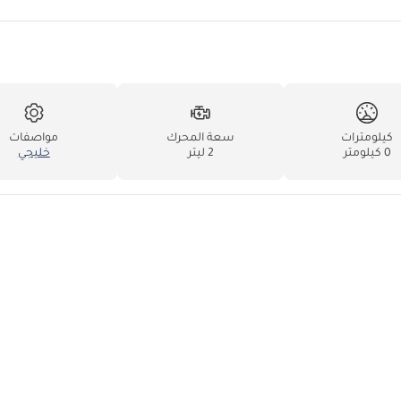
كيلومترات
سعة المحرك
مواصفات
0 كيلومتر
2 ليتر
خليجي