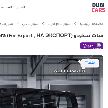
السيارات المستعم
الصفحة الرئيسية
سيارات الإمارات
سيارات دبي
سيارات ف
فيات سكودو (For Export , НА ЭКСПОРТ) L3 Combi 2.0T BlueHDi GCC 2025 Без пробега
حصري
حفظ