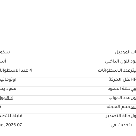
ات
الموديل
سكود
ود
اللون الداخلي
أسو
عدد الاسطوانات
4
عدد الاسطوانا
نقل الحركة
اوتوماتي
مي
جهة المقود
مقود يس
اص
عدد الأبواب
3 الأبواب
حجم العجلة
"
ول
حالة التصدير
قابلة للتصد
لا
تحديث في:
07 Aug, 2026