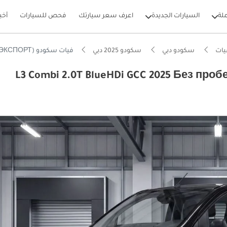
لة
السيارات الجديدة
اعرف سعر سيارتك
فحص للسيارات
أخب
يات
سكودو دبي
سكودو 2025 دبي
فيات سكودو (For Export , НА ЭКСПОРТ) L3 Combi 2.0T BlueHDi GCC 2025 Без пробега