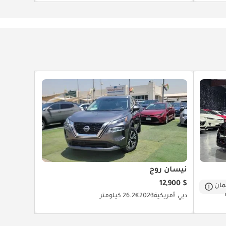
نيسان روج
$ 12,900
ان
دبي
أمريكية
2023
26.2K كيلومتر