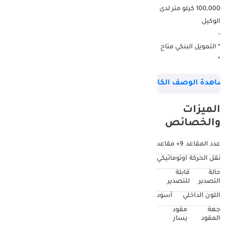
100,000 كيلو متر لدى
الوكيل
-
* التمويل البنكي متاح
*
-
شاهدة الوصف الكامل
استبدل سيارتك
القديمة بسيارة جديدة
الميزات
من أوتوماكس
والخصائص
--------------------------
GCC - خليجية
عدد المقاعد
9+ مقاعد
--------------------------
نقل الحركة
اوتوماتيكي
2025 Fiat Scudo 2.0T
حالة
قابلة
BlueHDi GCC 0Km
التصدير
للتصدير
جديدة اصفار
اللون الداخلي
أسود
--------------------------
جهة
مقود
الماركة: Fiat
المقود
يسار
الفئة: Scudo