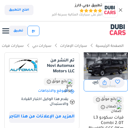
تطبيق دوبي كارز
افتح التطبيق
اعثر على سيارتك المثالية بسرعة أكبر
بع
تطبيق
الصفحة الرئيسية
سيارات الإمارات
سيارات دبي
سيارات فيات
تم النشر من
Novi Automax
Motors LLC
بائع موثّق
عرض
عرض 360
الموقع والاتجاهات
يقدم هذا الوكيل اختبار القيادة
بائع موثّق
والاستبدال
ضمان
المزيد من الإعلانات من هذا التاجر
فيات سكودو L3
Combi 2.0T