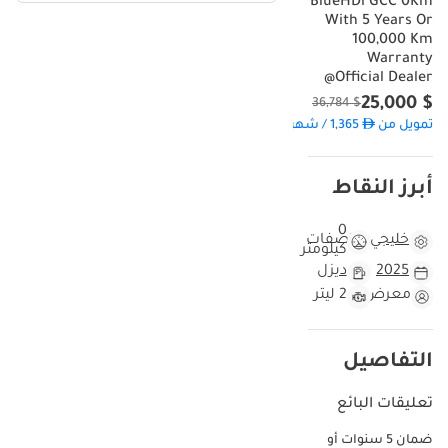
BlueHDi GCC 0Km
With 5 Years Or
100,000 Km
Warranty
@Official Dealer
$ 25,000
$ 36,784
تمويل من
1,365
/ شهر
أبرز النقاط
0
خليجي
مواصفات
كيلومتر
2025
ديزل
معرض
2 ليتر
التفاصيل
تعليقات البائع
ضمان 5 سنوات أو