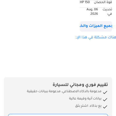
قوة الحصان
150 HP
السنة: 2025
تحديث
06 Aug,
كيلومترات: 0 كم
في:
2026
اللون: أسود
عدد الأسطوانات: 4
جميع الميزات والخصائص
أسطوانات
نوع النقل: نقل
ناك مشكلة في هذا الإعلان؟
أوتوماتيكي
مواصفات: خليجية
نوع الوقود: ديزل
-
* الأداء:
ناقل حركة أوتوماتيكي
عدد الأسطوانات: 4
تقييم فوري ومجاني للسيارة
أسطوانات
مدعومة بالذكاء الاصطناعي، مدعومة ببيانات حقيقية
سعة المحرك: 2.0
بيانات آنية وقيمة عالية
توربو
بِع بذكاء. اشترِ بثق
عدد الأحصنة: 150
حصان