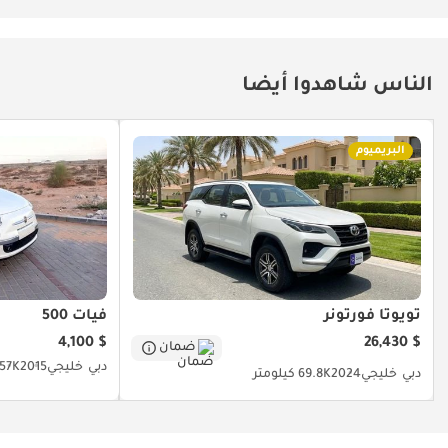
أوتوماكس
الأسعار عرضة للتغيير
دون إشعار مسبق في
الناس شاهدوا أيضا
وقت الشراء الفعلي
-
* تطبق الشروط
البريميوم
والأحكام *
تويوتا فورتونر
فيات 500
$ 4,100
$ 26,430
ضمان
دبي
خليجي
2015
157K كيلوم
دبي
خليجي
2024
69.8K كيلومتر