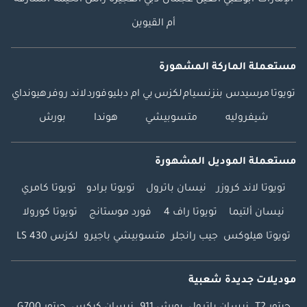
الإمارات
أبوظبي
العين
عجمان
دبي
الفجيرة
رأس الخيمة
الشارقة
أم القيوين
مستعملة الماركة المشهورة
تويوتا
مرسيدس بنز
نسيام
لكزس
بي ام دبليو
فورد
لاند روفر
هيونداي
شيفروليه
متسوبيشي
هوندا
بورش
مستعملة الموديل المشهورة
تويوتا لاند كروزر
نيسان باترول
تويوتا برادو
تويوتا كامري
نيسان ألتيما
تويوتا راف 4
فورد موستانج
تويوتا كورولا
تويوتا هيلوكس
جيب رانجلر
متسوبيشي باجيرو
لكزس LS 430
موديلات جديدة شعبية