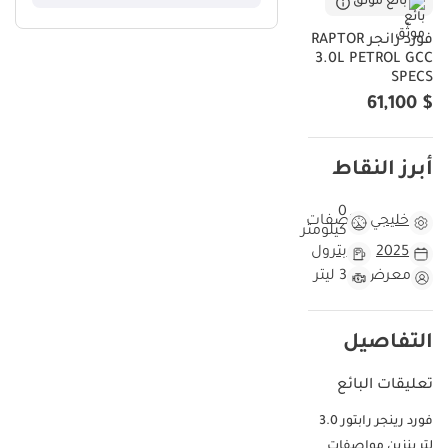
بائع موثّق
القياسية إلى مركبة صحراوية فائقة الأداء، مزودة بنظام تعليق متطور يوفر
فورد رانجر RAPTOR
راحة فائقة على طريق الشيخ زايد كما على كثبان ليوا الرملية. في السوق
3.0L PETROL GCC
الإقليمية، يُعد اللون الرمادي الخارجي خيارًا مثاليًا، فهو يخفي غبار الصحراء
SPECS
بفعالية ويحافظ على قيمة إعادة بيع عالية مقارنةً بالألوان الأخرى. بالنسبة
$ 61,100
للمشتري الذي يبحث عن مركبة لا تحتاج إلى أي تعديلات خارجية لاجتياز
أصعب التضاريس، مع توفير تجربة قيادة فاخرة، يُعد هذا الخيار الأمثل
المتاح اليوم. يضمن امتلاك هذه المركبة الوصول إلى شبكة خدمات واسعة
أبرز النقاط
في جميع أنحاء الإمارات العربية المتحدة ودول مجلس التعاون الخليجي،
مما يوفر راحة البال أثناء الرحلات البرية عبر الحدود.
0
خليجي
مواصفات
كيلومتر
هذه السيارة مقابل سيارات رينجر الأخرى موديل 2025
2025
بترول
باعتبارها طراز 2025، تُعدّ هذه المركبة في طليعة الجيل الحالي، إذ تستفيد
معرض
3 ليتر
من أحدث معايرة برمجية لمحركها ثنائي التوربو وأنظمة المعلومات
والترفيه. في دول مجلس التعاون الخليجي، حيث قد يتم استيراد العديد من
الشاحنات الحديثة من أمريكا الشمالية بأنظمة تبريد وترددات لاسلكية
التفاصيل
مختلفة، تُعتبر هذه الشاحنة بمواصفات دول مجلس التعاون الخليجي الخيار
الأمثل للمشترين المحليين. يبلغ عداد المسافات أدنى مستوى ممكن
تعليقات البائع
لطراز 2025، مما يضمن أن تكون المكونات الميكانيكية في حالة ممتازة مع
فورد رينجر رابتور 3.0
بقاء معظم عمرها الافتراضي. يضمن اختيار طراز 2025 بمواصفات دول
مجلس التعاون الخليجي، بدلاً من الإصدارات الأقدم أو غير الإقليمية، أن
لتر بنزين مواصفات