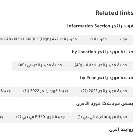
وانخفاض عدد الكيلومترات المقطوعة، والضمان الإقليمي، واللون الرمادي
الذي يحافظ على قيمتها عند إعادة البيع، يجعلها خيارًا متميزًا لكل من
Related links
يقضي وقته بين التنقلات اليومية في المدينة واستكشاف الصحراء.
فورد رانجر Information Section
تم إنشاء هذه الإحصاءات بواسطة الذكاء الاصطناعي اعتماداً على بيانات
خبراء السوق. يُرجى دائماً فحص السيارة قبل الشراء.
فورد
فورد رانجر
فورد رانجر 2.2L Double CAB (XLS) HI-RIDER (High) 4x2
جديدة فورد رانجر by Location
جديدة فورد رانجر الإمارات
(49)
جديدة فورد رانجر دبي
(49)
جديدة فورد رانجر by Year
جديدة فورد رانجر 2025
(21)
جديدة فورد رانجر 2022
(11)
جديدة فو
بعض موديلات فورد الأخرى
جديدة فورد مافرك في دبي
(1)
جديدة فورد F 350 في دبي
(2)
جديدة
روابط أخرى