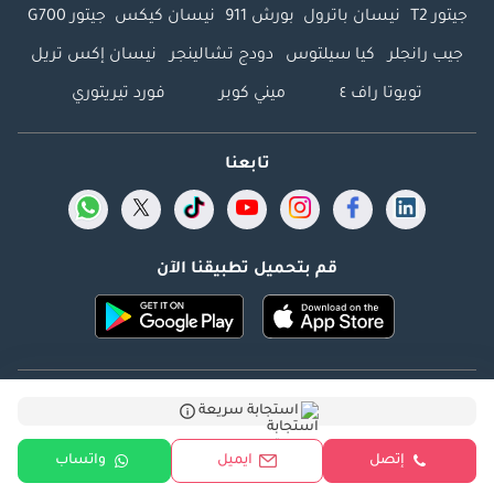
جيتور T2
نيسان باترول
بورش 911
نيسان كيكس
جيتور G700
جيب رانجلر
كيا سيلتوس
دودج تشالينجر
نيسان إكس تريل
تويوتا راف ٤
ميني كوبر
فورد تيريتوري
تابعنا
قم بتحميل تطبيقنا الآن
Dubicars.com @ 2026. جميع الحقوق محفوظة.
استجابة سريعة
العنوان: 2114 ، برج شذى ، المدينة الإعلامية ، دبي ، الإمارات
إتصل
ايميل
واتساب