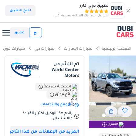
تطبيق دوبي كارز
ذكاء دوبي كارز
افتح التطبيق
اعثر على سيارتك المثالية بسرعة أكبر
ذكاء دوبيكارز
بع
تطبيق
أبرز المواصفات
الصفحة الرئيسية
سيارات الإمارات
سيارات دبي
سيارات فورد
مصمم خصيصًا للطرق الوعرة
تم النشر من
World Center
تصنيف السلامة 5 نجوم من NCAP
Motors
أحدث معايير أنظمة مساعدة السائق المتقدمة (ADAS)
استجابة سريعة
بائع موثّق
ملخص
الموقع والاتجاهات
يمثل طراز 2025 هذا قمة فئة الشاحنات المتوسطة الحجم في دول
يقدم هذا الوكيل اختبار القيادة
مجلس التعاون الخليجي، إذ يقدم أداءً متميزًا على الطرق الوعرة، يكاد لا
والاستبدال
يضاهيه منافسوه. وبما أنه طراز حديث بمواصفات خليجية، فإنه يتمتع
حصري
بضمان المصنع الكامل ونظام تبريد مصمم خصيصًا لتحمل حرارة الصيف
المزيد من الإعلانات من هذا التاجر
الشديدة في شبه الجزيرة العربية. يحوّل طراز رابتور الشاحنة العملية