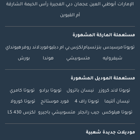
الإمارات
أبوظبي
العين
عجمان
دبي
الفجيرة
رأس الخيمة
الشارقة
أم القيوين
مستعملة الماركة المشهورة
تويوتا
مرسيدس بنز
نسيام
لكزس
بي ام دبليو
فورد
لاند روفر
هيونداي
شيفروليه
متسوبيشي
هوندا
بورش
مستعملة الموديل المشهورة
تويوتا لاند كروزر
نيسان باترول
تويوتا برادو
تويوتا كامري
نيسان ألتيما
تويوتا راف 4
فورد موستانج
تويوتا كورولا
تويوتا هيلوكس
جيب رانجلر
متسوبيشي باجيرو
لكزس LS 430
موديلات جديدة شعبية