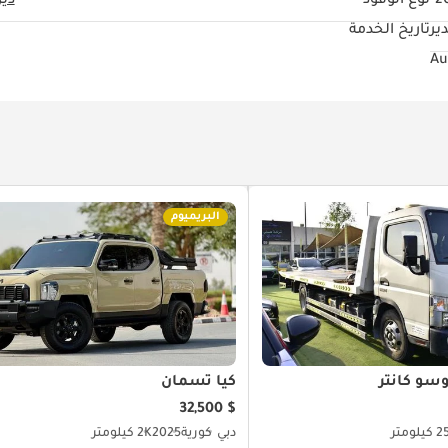
20
نوع الوقود
دي
ير
تاريخ الخدمة
البريميوم
سو كانتر
كيا تسمان
$ 32,500
لومتر
دبي
كورية
2025
2K كيلومتر