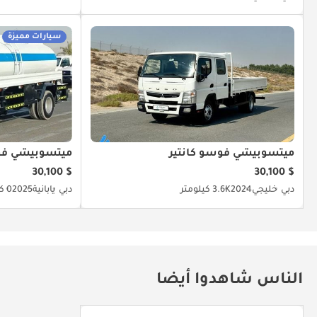
سيارات مميزة
ميتسوبيشي فوسو كانتير
ميتسوبيشي فوس
$ 30,100
$ 30,100
دبي
خليجي
2024
3.6K كيلومتر
دبي
يابانية
2025
0 كيلومتر
الناس شاهدوا أيضا