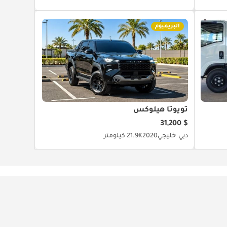
البريميوم
تويوتا هيلوكس
$ 31,200
دبي
خليجي
2020
21.9K كيلومتر