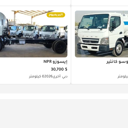
البريميوم
و كانتير
إيسوزو NPR
$ 30,700
دبي
أخرى
2026
0 كيلومتر