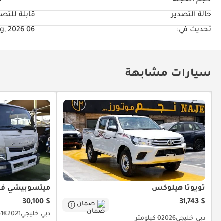
حجم العجلة
"
حالة التصدير
قابلة للتصد
تحديث في:
06 Aug, 2026
سيارات مشابهة
تويوتا هيلوكس
ميتسوبيشي فو
$ 30,100
$ 31,743
ضمان
دبي
خليجي
2021
251K كي
دبي
خليجي
2026
0 كيلومتر