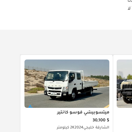
زل
لا
ميتسوبيشي فوسو كانتير
$ 30,100
الشارقة
خليجي
2024
2K كيلومتر