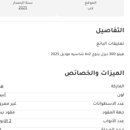
الموقع
سنة الإصدار
دبي
2025
التفاصيل
تعليقات البائع
هينو 300 ديزل يدوي 4x2 شاسيه موديل 2025
الميزات والخصائص
الماركة
هي
لون
أبي
عدد الاسطوانات
غير معر
جهة المقود
مقود يس
عدد الأبواب
2 الأبواب