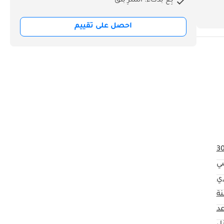
بِع بذكاء. اشترِ بثق
احصل على تقييم
3
ي
ي
ة