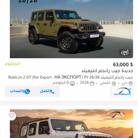
البريميوم
$ 63,000
جديدة جيب رانجلر أنليميتد
جيب رانجلر أنليميتد Rubicon 2.0T (For Export , НА ЭКСПОРТ) PY 26/26
دبي
خليجي
2026
0 كيلومتر
XTREME 4x4 GCC Без пробега
إتصل
واتساب