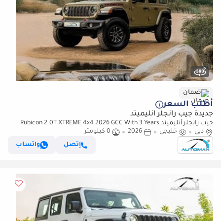
ضمان
أطلب السعر
جديدة جيب رانجلر أنليميتد
جيب رانجلر أنليميتد Rubicon 2.0T XTREME 4x4 2026 GCC With 3 Years
دبي
خليجي
2026
0 كيلومتر
Warranty Or 60,000 Km @ Official Dealer
إتصل
واتساب