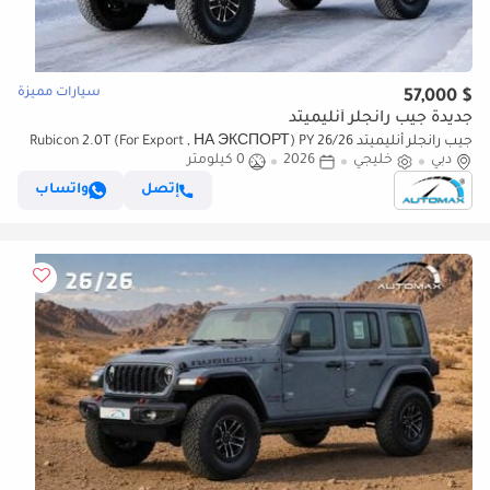
سيارات مميزة
$ 57,000
جديدة جيب رانجلر أنليميتد
جيب رانجلر أنليميتد Rubicon 2.0T (For Export , НА ЭКСПОРТ) PY 26/26
دبي
خليجي
2026
0 كيلومتر
XTREME 4x4 GCC Без пробега
إتصل
واتساب