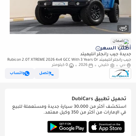
ضمان
أطلب السعر
جديدة جيب رانجلر أنليميتد
جيب رانجلر أنليميتد Rubicon 2.0T XTREME 2026 4x4 GCC With 3 Years Or
دبي
خليجي
2026
60,000Km Warranty @Official Dealer
0 كيلومتر
إتصل
واتساب
تحميل تطبيق
DubiCars
استكشف أكثر من 30،000 سيارة جديدة ومستعملة للبيع
في الإمارات من أكثر من 350 وكيل معتمد.