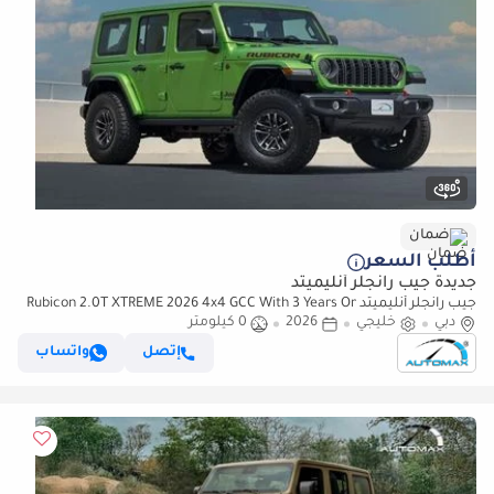
ضمان
أطلب السعر
جديدة جيب رانجلر أنليميتد
جيب رانجلر أنليميتد Rubicon 2.0T XTREME 2026 4x4 GCC With 3 Years Or
دبي
خليجي
60,000Km @ Official Dealer
2026
0 كيلومتر
إتصل
واتساب