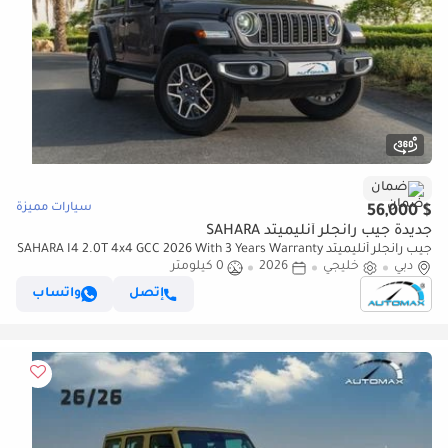
ضمان
سيارات مميزة
$ 56,000
جديدة جيب رانجلر أنليميتد SAHARA
جيب رانجلر أنليميتد SAHARA I4 2.0T 4x4 GCC 2026 With 3 Years Warranty
دبي
خليجي
2026
Or 60,000 Km @Official Dealer
0 كيلومتر
إتصل
واتساب