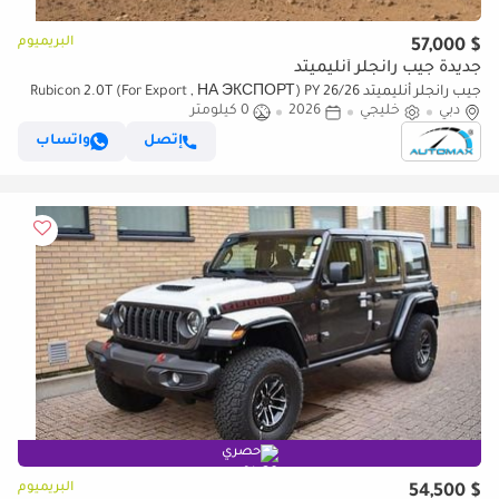
البريميوم
$ 57,000
جديدة جيب رانجلر أنليميتد
جيب رانجلر أنليميتد Rubicon 2.0T (For Export , НА ЭКСПОРТ) PY 26/26
دبي
خليجي
2026
0 كيلومتر
XTREME 4x4 GCC Без пробега
إتصل
واتساب
حصري
البريميوم
$ 54,500