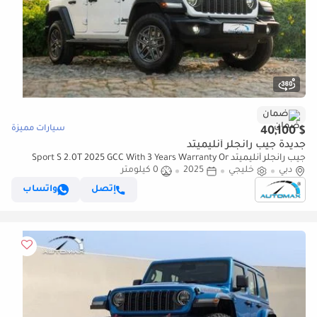
ضمان
سيارات مميزة
$ 40,100
جديدة جيب رانجلر أنليميتد
جيب رانجلر أنليميتد Sport S 2.0T 2025 GCC With 3 Years Warranty Or
دبي
100,000 Km
خليجي
2025
0 كيلومتر
إتصل
واتساب