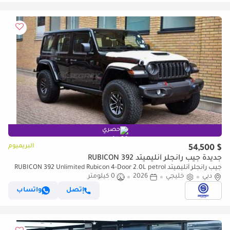
حصري
البريميوم
$ 54,500
جديدة جيب رانجلر أنليميتد RUBICON 392
جيب رانجلر أنليميتد RUBICON 392 Unlimited Rubicon 4-Door 2.0L petrol
دبي
خليجي
2026
0 كيلومتر
4WD 8 Speed Automatic | 2026 Model | For Export
إتصل
واتساب