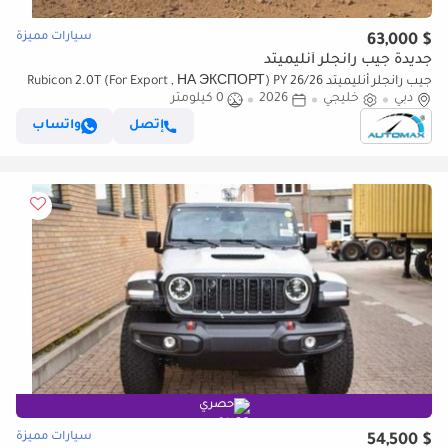
سيارات مميزة
$ 63,000
جديدة جيب رانجلر أنليميتد
جيب رانجلر أنليميتد Rubicon 2.0T (For Export , НА ЭКСПОРТ) PY 26/26
دبي
خليجي
2026
0 كيلومتر
XTREME 4x4 GCC Без пробега
إتصل
واتساب
حصري
سيارات مميزة
$ 54,500