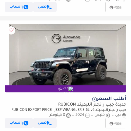
إتصل
واتساب
حصري
أطلب السعر
جديدة جيب رانجلر أنليميتد RUBICON
جيب رانجلر أنليميتد RUBICON EXPORT PRICE - JEEP WRANGLER 3.6L v6
دبي
(للتصدير فقط)
خليجي
2024
0 كيلومتر
إتصل
واتساب