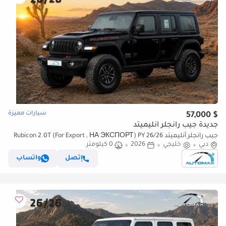
سيارات مميزة
$ 57,000
جديدة جيب رانجلر أنليميتد
جيب رانجلر أنليميتد Rubicon 2.0T (For Export , НА ЭКСПОРТ) PY 26/26
دبي
خليجي
2026
0 كيلومتر
XTREME 4x4 GCC Без пробега
إتصل
واتساب