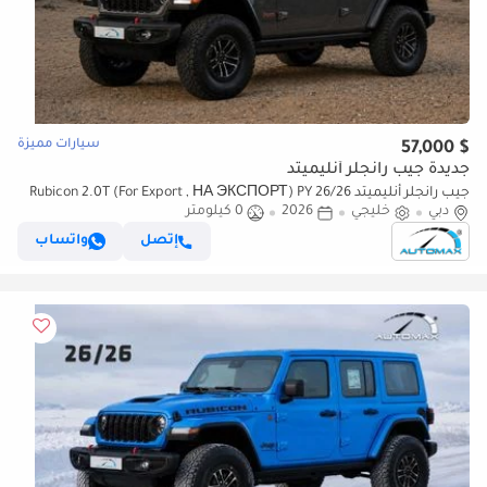
سيارات مميزة
$ 57,000
جديدة جيب رانجلر أنليميتد
جيب رانجلر أنليميتد Rubicon 2.0T (For Export , НА ЭКСПОРТ) PY 26/26
دبي
خليجي
2026
0 كيلومتر
XTREME 4x4 GCC Без пробега
إتصل
واتساب