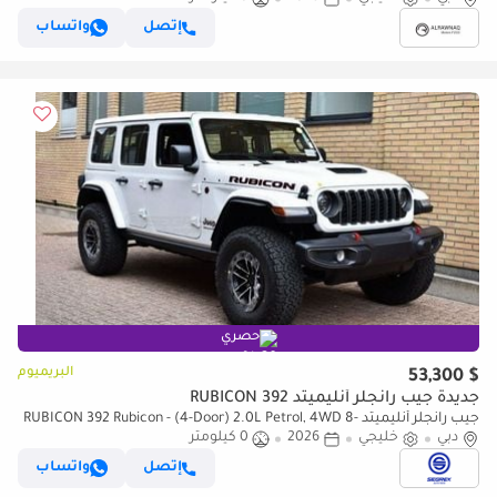
إتصل
واتساب
حصري
البريميوم
$ 53,300
جديدة جيب رانجلر أنليميتد RUBICON 392
جيب رانجلر أنليميتد RUBICON 392 Rubicon - (4-Door) 2.0L Petrol, 4WD 8-
دبي
خليجي
2026
0 كيلومتر
Speed Automatic | 2026 Model | For Export
إتصل
واتساب