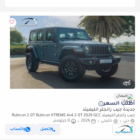
ضمان
أطلب السعر
جديدة جيب رانجلر أنليميتد
جيب رانجلر أنليميتد Rubicon 2.0T Rubicon XTREME 4x4 2.0T 2026 GCC
دبي
خليجي
2026
0 كيلومتر
With 3 Years Warranty Or 60,000 Km @Official Dealer
إتصل
واتساب