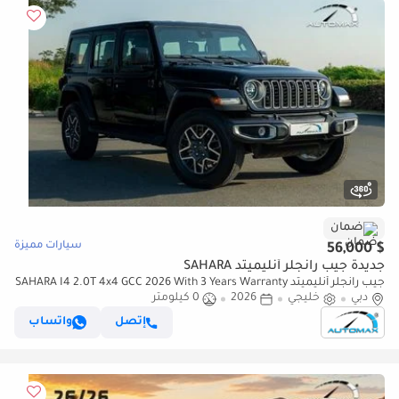
ضمان
سيارات مميزة
$ 56,000
جديدة جيب رانجلر أنليميتد SAHARA
جيب رانجلر أنليميتد SAHARA I4 2.0T 4x4 GCC 2026 With 3 Years Warranty
دبي
خليجي
2026
Or 60,000 Km @Official Dealer
0 كيلومتر
إتصل
واتساب