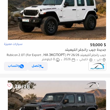
سيارات مميزة
$ 59,000
جديدة جيب رانجلر أنليميتد
جيب رانجلر أنليميتد Rubicon 2.0T (For Export , НА ЭКСПОРТ) PY 26/26
دبي
خليجي
2026
0 كيلومتر
XTREME 4x4 GCC Без пробега
إتصل
واتساب