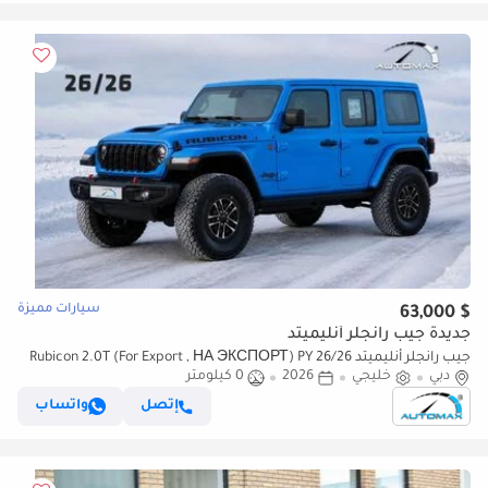
سيارات مميزة
$ 63,000
جديدة جيب رانجلر أنليميتد
جيب رانجلر أنليميتد Rubicon 2.0T (For Export , НА ЭКСПОРТ) PY 26/26
دبي
خليجي
2026
0 كيلومتر
XTREME 4x4 GCC Без пробега
إتصل
واتساب