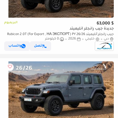
البريميوم
$ 63,000
جديدة جيب رانجلر أنليميتد
جيب رانجلر أنليميتد Rubicon 2.0T (For Export , НА ЭКСПОРТ) PY 26/26
دبي
خليجي
2026
0 كيلومتر
4x4 2.0T GCC Без пробега
إتصل
واتساب