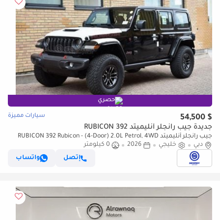
حصري
سيارات مميزة
$ 54,500
جديدة جيب رانجلر أنليميتد RUBICON 392
جيب رانجلر أنليميتد RUBICON 392 Rubicon - (4-Door) 2.0L Petrol, 4WD
دبي
خليجي
2026
8A/T | 2026 Model | Only for Export
0 كيلومتر
إتصل
واتساب