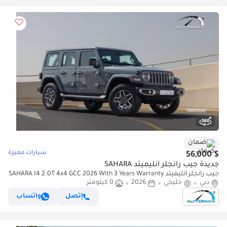
ضمان
سيارات مميزة
$ 56,000
جديدة جيب رانجلر أنليميتد SAHARA
جيب رانجلر أنليميتد SAHARA I4 2.0T 4x4 GCC 2026 With 3 Years Warranty
دبي
خليجي
2026
Or 60,000 Km @Official Dealer
0 كيلومتر
إتصل
واتساب