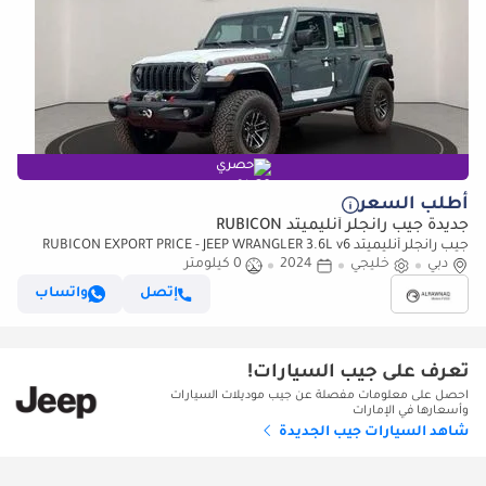
حصري
أطلب السعر
جديدة جيب رانجلر أنليميتد RUBICON
جيب رانجلر أنليميتد RUBICON EXPORT PRICE - JEEP WRANGLER 3.6L v6
دبي
(للتصدير فقط)
خليجي
2024
0 كيلومتر
إتصل
واتساب
تعرف على جيب السيارات!
احصل على معلومات مفصلة عن جيب موديلات السيارات
وأسعارها في الإمارات
شاهد السيارات جيب الجديدة