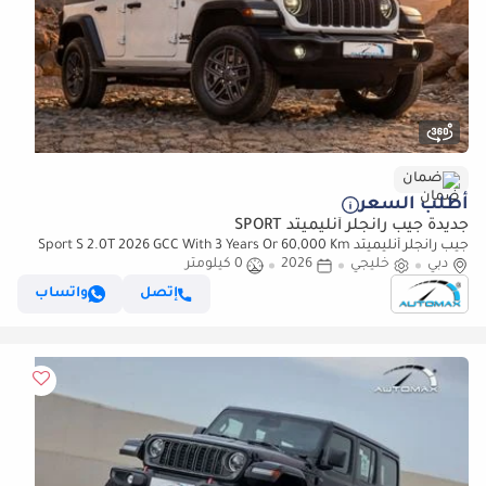
ضمان
أطلب السعر
جديدة جيب رانجلر أنليميتد SPORT
جيب رانجلر أنليميتد Sport S 2.0T 2026 GCC With 3 Years Or 60,000 Km
دبي
خليجي
Warranty @Official Dealer
2026
0 كيلومتر
إتصل
واتساب