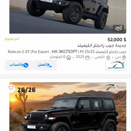
البريميوم
$ 52,000
جديدة جيب رانجلر أنليميتد
جيب رانجلر أنليميتد Rubicon 2.0T (For Export , НА ЭКСПОРТ) PY 25/25
دبي
خليجي
2025
0 كيلومتر
XTREME 4x4 GCC Без пробега
إتصل
واتساب