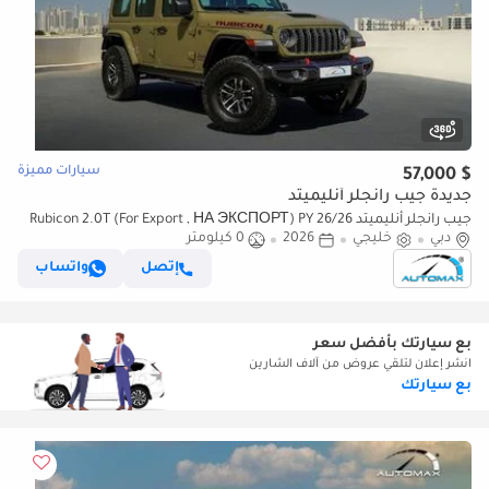
سيارات مميزة
$ 57,000
جديدة جيب رانجلر أنليميتد
جيب رانجلر أنليميتد Rubicon 2.0T (For Export , НА ЭКСПОРТ) PY 26/26
دبي
خليجي
2026
0 كيلومتر
XTREME 4x4 GCC Без пробега
إتصل
واتساب
بع سيارتك بأفضل سعر
انشر إعلان لتلقي عروض من آلاف الشارين
بع سيارتك