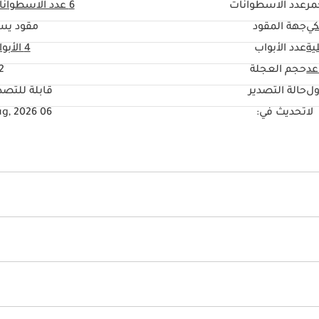
مر
عدد الاسطوانات
6
عدد الاسطوانا
كي
جهة المقود
مقود يس
ية
عدد الأبواب
4 الأبواب
حجم العجلة
2"
ول
حالة التصدير
قابلة للتصد
لا
تحديث في:
06 Aug, 2026
ائية
أنوار ليد أمامية
أنوار زينون
مثبت سرعة ذكي
سي دي