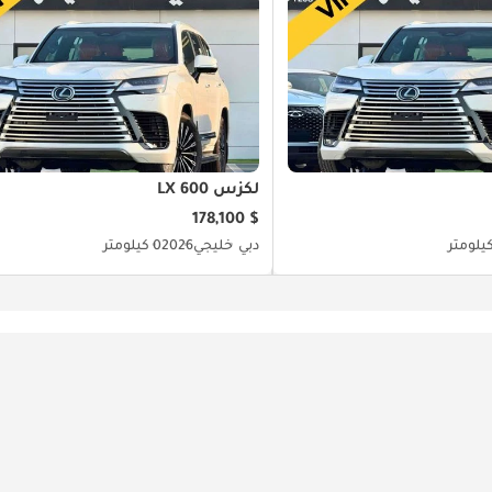
لكزس LX 600
$ 178,100
دبي
خليجي
2026
0 كيلومتر