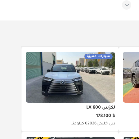
سيارات مميزة
لكزس LX 600
$ 178,100
دبي
خليجي
2026
0 كيلومتر