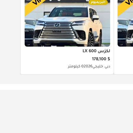
البريميوم
لكزس LX 600
$ 178,100
دبي
خليجي
2026
0 كيلومتر