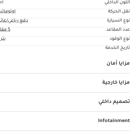
اللون الداخلي
أح
نقل الحركة
اوتوماتي
نوع السيارة
دفع رباعي/عائل
عدد المقاعد
5 مقاعد
نوع الوقود
بتر
تاريخ الخدمة
مزايا أمان
دفع رباعي
نظام المكابح المانعة للانغلاق ABS
وسائد هو
نظام التنبيه عند الانطلاق
نظام التحكم بالانزلاق
مزايا خارجية
فتحة سقف
نظام الدخول بدون مفتاح
ابواب هيدروليك
تصميم داخلي
نظام آي يو أكس
كراسي جلد
كراسي مع ذاكرة
راديو
Infotainment
توصيل بلوتوث
ابل كار بلاي
مشعل أقراص دي في دي و