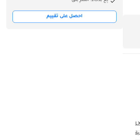
بِع بذكاء. اشترِ بثق
احصل على تقييم
L
ية