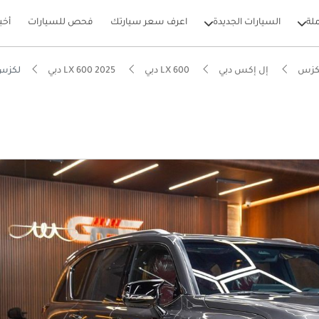
لة
السيارات الجديدة
اعرف سعر سيارتك
فحص للسيارات
أخب
كزس
إل إكس دبي
LX 600 دبي
LX 600 2025 دبي
لكزس 00 F SPORT