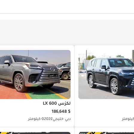
زة استشعار للركن الأمامي
كاميرا 360 درجة
نوافذ كهربائية
تثبيت السرعة
لكزس LX 600
$ 186,648
دبي
خليجي
2022
0 كيلومتر