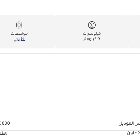
كيلومترات
مواصفات
0 كيلومتر
خليجي
س
الموديل
X 600
F 
لون
رماد