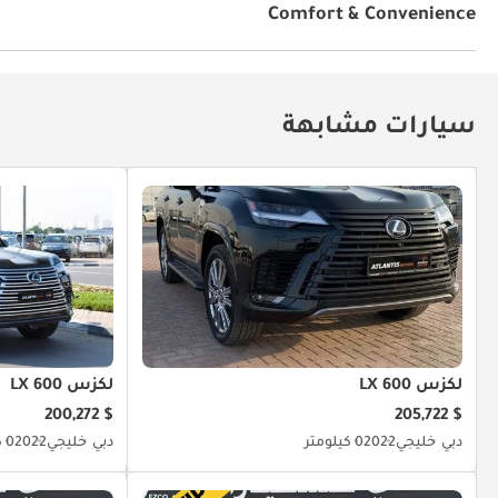
Comfort & Convenience
أجهزة استشعار للركن الخلفي
أقفال أبواب كهربائية
أجه
مصابيح أمامية اوتوماتيكية
مكيّف
جهاز التحكم بالمناخ
سيارات مشابهة
لكزس LX 600
لكزس LX 600
$ 200,272
$ 205,722
دبي
خليجي
2022
0 كيلومتر
دبي
خليجي
2022
0 كيلومتر