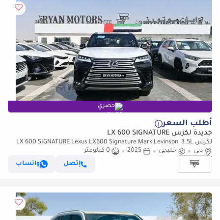
حصري
أطلب السعر
جديدة لكزس LX 600 SIGNATURE
لكزس LX 600 SIGNATURE Lexus LX600 Signature Mark Levinson, 3.5L
دبي
خليجي
2025
0 كيلومتر
Twin-Turbo V6, Petrol, Model 2025 Color Black
إتصل
واتساب