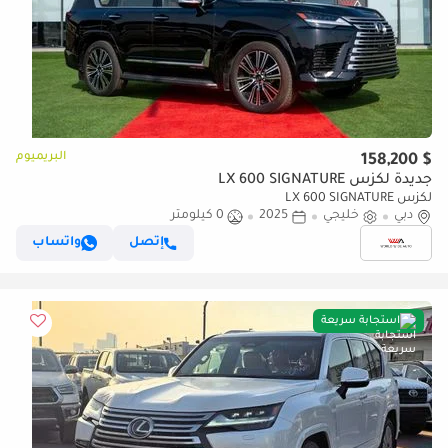
البريميوم
$ 158,200
جديدة لكزس LX 600 SIGNATURE
لكزس LX 600 SIGNATURE
دبي
خليجي
2025
0 كيلومتر
إتصل
واتساب
استجابة سريعة