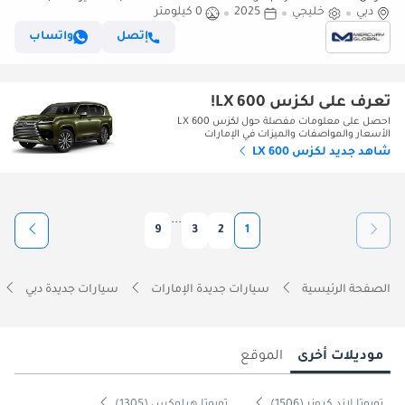
دبي
خليجي
2025
0 كيلومتر
إتصل
واتساب
تعرف على لكزس LX 600!
احصل على معلومات مفصلة حول لكزس LX 600
الأسعار والمواصفات والميزات في الإمارات
شاهد جديد لكزس LX 600
...
9
3
2
1
الصفحة الرئيسية
سيارات جديدة الإمارات
سيارات جديدة دبي
موديلات أخرى
الموقع