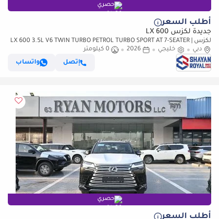
حصري
أطلب السعر
جديدة لكزس LX 600
لكزس LX 600 3.5L V6 TWIN TURBO PETROL TURBO SPORT AT 7-SEATER |
دبي
خليجي
25-MARK LEVINSON 2026MY
2026
0 كيلومتر
إتصل
واتساب
حصري
أطلب السعر