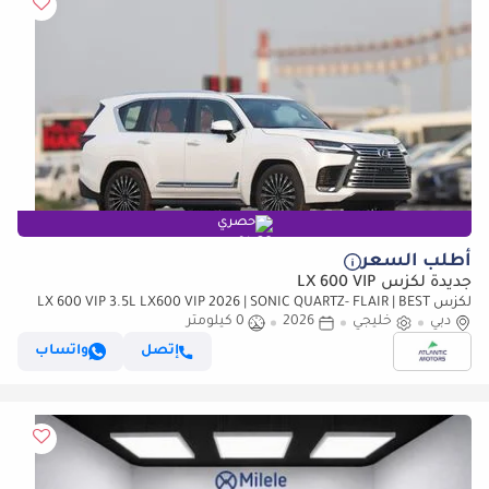
حصري
أطلب السعر
جديدة لكزس LX 600 VIP
لكزس LX 600 VIP 3.5L LX600 VIP 2026 | SONIC QUARTZ- FLAIR | BEST
دبي
EXPORT PRICE (للتصدير فقط)
خليجي
2026
0 كيلومتر
إتصل
واتساب