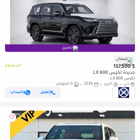
حصري
ضمان
البريميوم
$ 157,500
جديدة لكزس LX 600
لكزس LX 600 .
دبي
أخرى
2026
0 كيلومتر
إتصل
واتساب