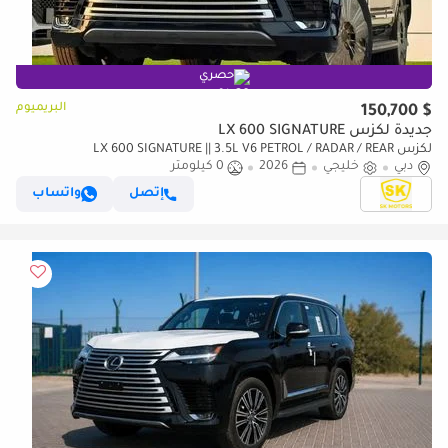
حصري
البريميوم
$ 150,700
جديدة لكزس LX 600 SIGNATURE
لكزس LX 600 SIGNATURE || 3.5L V6 PETROL / RADAR / REAR
دبي
خليجي
2026
0 كيلومتر
ENTERTAINMENT SCREEN / HEADS UP DISPALY / COOL BOX (CODE
إتصل
واتساب