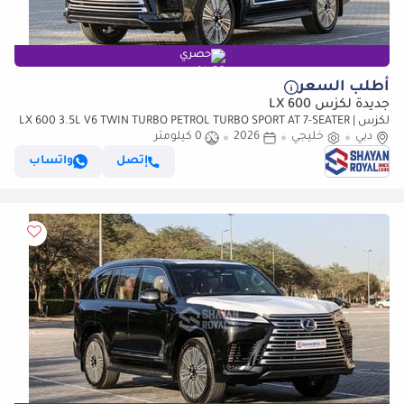
حصري
أطلب السعر
جديدة لكزس LX 600
لكزس LX 600 3.5L V6 TWIN TURBO PETROL TURBO SPORT AT 7-SEATER |
دبي
خليجي
25-MARK LEVINSON 2026MY
2026
0 كيلومتر
إتصل
واتساب