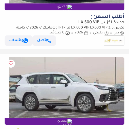
حصري
أطلب السعر
جديدة لكزس LX 600 VIP
لكزس LX 600 VIP LX600 VIP 3.5 لتر PTR أوتوماتيك // 2026 // كاملة
دبي
المواصفات: مقاعد VIP، رادار وشاشة عرض رأسية، كاميرا
خليجي
2026
0 كيلومتر
إتصل
واتساب
حصري