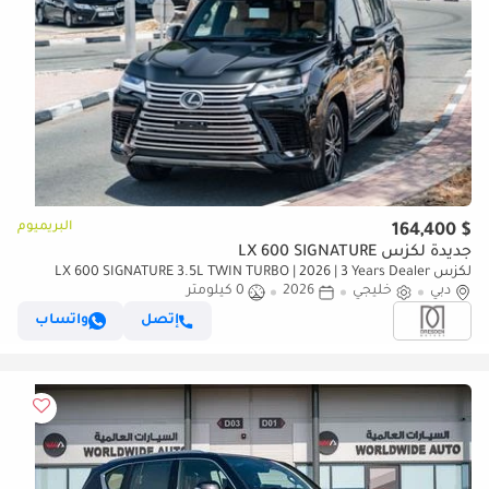
البريميوم
$ 164,400
جديدة لكزس LX 600 SIGNATURE
لكزس LX 600 SIGNATURE 3.5L TWIN TURBO | 2026 | 3 Years Dealer
دبي
خليجي
2026
0 كيلومتر
Warranty | For Local Registration +10%
إتصل
واتساب