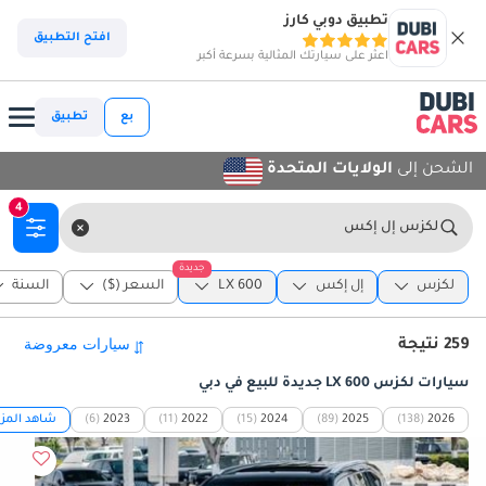
تطبيق دوبي كارز
افتح التطبيق
اعثر على سيارتك المثالية بسرعة أكبر
بع
تطبيق
الشحن إلى
الولايات المتحدة
4
لكزس إل إكس
جديدة
لكزس
إل إكس
LX 600
السعر ($)
السنة
259 نتيجة
سيارات لكزس LX 600 جديدة للبيع في دبي
2026
(138)
2025
(89)
2024
(15)
2022
(11)
2023
(6)
شاهد المزي