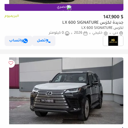
حصري
البريميوم
$ 147,900
جديدة لكزس LX 600 SIGNATURE
لكزس LX 600 SIGNATURE
دبي
خليجي
2026
0 كيلومتر
إتصل
واتساب