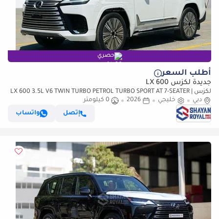
حصري
أطلب السعر
جديدة لكزس LX 600
لكزس LX 600 3.5L V6 TWIN TURBO PETROL TURBO SPORT AT 7-SEATER |
دبي
خليجي
25-MARK LEVINSON 2026MY
2026
0 كيلومتر
إتصل
واتساب