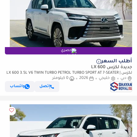
حصري
أطلب السعر
جديدة لكزس LX 600
لكزس LX 600 3.5L V6 TWIN TURBO PETROL TURBO SPORT AT 7-SEATER |
دبي
خليجي
25-MARK LEVINSON 2026MY
2026
0 كيلومتر
إتصل
واتساب