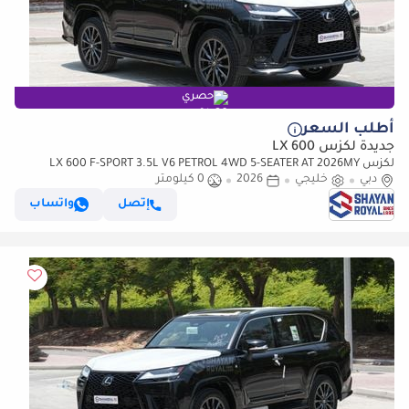
حصري
أطلب السعر
جديدة لكزس LX 600
لكزس LX 600 F-SPORT 3.5L V6 PETROL 4WD 5-SEATER AT 2026MY
دبي
خليجي
2026
0 كيلومتر
إتصل
واتساب