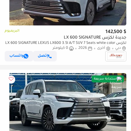
البريميوم
$ 142,500
جديدة لكزس LX 600 SIGNATURE
لكزس LX 600 SIGNATURE LEXUS LX600 3.5l A/T SUV 7 Seats white color
دبي
2026 Model
أخرى
2026
0 كيلومتر
إتصل
واتساب
استجابة سريعة