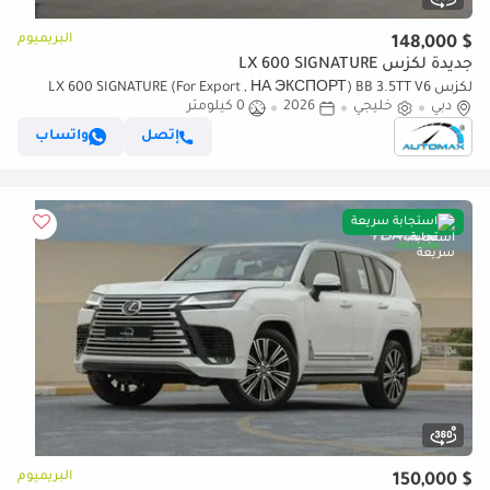
البريميوم
$ 148,000
جديدة لكزس LX 600 SIGNATURE
لكزس LX 600 SIGNATURE (For Export , НА ЭКСПОРТ) BB 3.5TT V6
دبي
خليجي
2026
0 كيلومتر
AWD GCC 2026 Без пробега
إتصل
واتساب
استجابة سريعة
البريميوم
$ 150,000