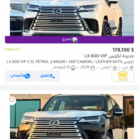
حصري
البريميوم
$ 178,100
جديدة لكزس LX 600 VIP
لكزس LX 600 VIP 3.5L PETROL || RADAR / 360*CAMERA / LEATHER WITH
دبي
خليجي
2026
0 كيلومتر
PWR SEATS / SUNROOF / REAR ENTERTAINMENT SCREEN
إتصل
واتساب