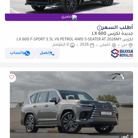
حصري
أطلب السعر
جديدة لكزس LX 600
لكزس LX 600 F-SPORT 3.5L V6 PETROL 4WD 5-SEATER AT 2026MY
دبي
خليجي
2026
0 كيلومتر
إتصل
واتساب