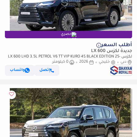
حصري
أطلب السعر
جديدة لكزس LX 600
لكزس LX 600 LHD 3.5L PETROL V6 TT VIP KURO 4S BLACK EDITION 25-
دبي
ML AT 2026MY
خليجي
2026
0 كيلومتر
إتصل
واتساب