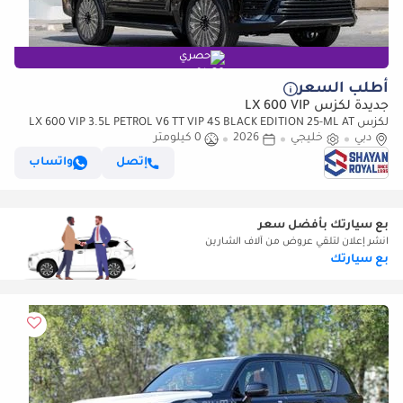
حصري
أطلب السعر
جديدة لكزس LX 600 VIP
لكزس LX 600 VIP 3.5L PETROL V6 TT VIP 4S BLACK EDITION 25-ML AT
دبي
2026MY
خليجي
2026
0 كيلومتر
إتصل
واتساب
بع سيارتك بأفضل سعر
انشر إعلان لتلقي عروض من آلاف الشارين
بع سيارتك