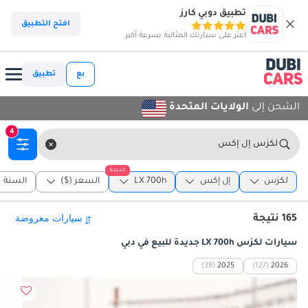
تطبيق دوبي كارز
افتح التطبيق
اعثر على سيارتك المثالية بسرعة أكبر
بع
تطبيق
الشحن إلى
الولايات المتحدة
4
لكزس إل إكس
جديدة
لكزس
إل إكس
LX 700h
السعر ($)
السنة
165 نتيجة
سيارات لكزس LX 700h جديدة للبيع في دبي
(38)
2025
(127)
2026