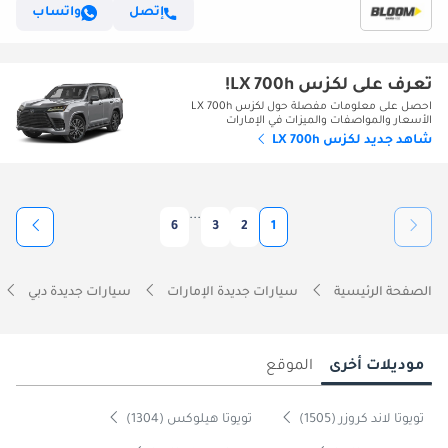
إتصل
واتساب
تعرف على لكزس LX 700h!
احصل على معلومات مفصلة حول لكزس LX 700h
الأسعار والمواصفات والميزات في الإمارات
شاهد جديد لكزس LX 700h
...
6
3
2
1
الصفحة الرئيسية
سيارات جديدة الإمارات
سيارات جديدة دبي
موديلات أخرى
الموقع
تويوتا لاند كروزر (1505)
تويوتا هيلوكس (1304)