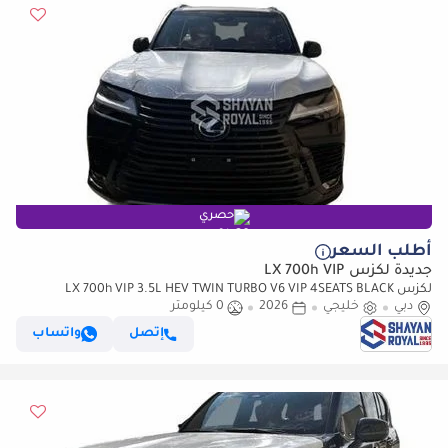
حصري
أطلب السعر
جديدة لكزس LX 700h VIP
لكزس LX 700h VIP 3.5L HEV TWIN TURBO V6 VIP 4SEATS BLACK
دبي
خليجي
2026
0 كيلومتر
EDITION | AUTO PARKING | AT 4WD 2026MY
إتصل
واتساب