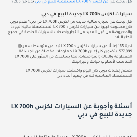
هل تبحث عن
من لكزس LX 700h مستعملة للبيع في دبي
بدلاً من ذلك؟
سيارات لكزس LX 700h جديدة للبيع في دبي
هل تبحث عن سيارة مثالية جديدة من لكزس LX 700h في دبي؟ تقدم دوبي
كارز مجموعة كبيرة من سيارات لكزس LX 700h المستعملة عالية الجودة
والمعروضة من قبل العديد من التجار وأصحاب السيارات الخاصة في جميع
أنحاء البلاد.
لدينا 165 إعلانًا عن سيارات لكزس LX 700h تبدأ من متوسط سعر
577,999. يتضمن كل إعلان LX 700h معلومات مفصلة عن المسافة
المقطوعة والحالة والمواصفات، مما يساعدك في العثور على LX 700h
المناسب لأسلوب حياتك وميزانيتك.
تصفح إعلانات دوبي كارز اليوم واكتشف سيارات لكزس LX 700h
المستعملة المناسبة لك في جميع أنحاء دبي.
أسئلة وأجوبة عن السيارات لكزس LX 700h
جديدة للبيع في دبي