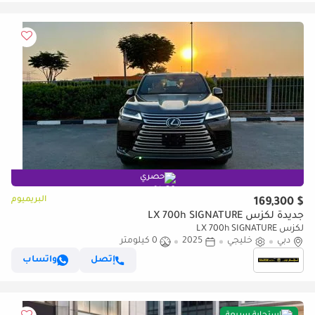
حصري
البريميوم
$ 169,300
جديدة لكزس LX 700h SIGNATURE
لكزس LX 700h SIGNATURE
دبي
خليجي
2025
0 كيلومتر
إتصل
واتساب