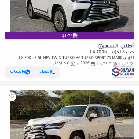
حصري
أطلب السعر
جديدة لكزس LX 700h
لكزس LX 700h 3.5L HEV TWIN TURBO V6 TURBO SPORT 7S MARK
دبي
خليجي
2026
LEVINSON | AUTO PARKING, 2026MY
0 كيلومتر
إتصل
واتساب