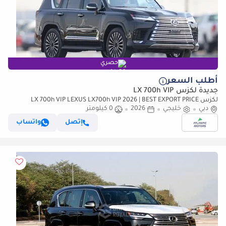
حصري
أطلب السعر
جديدة لكزس LX 700h VIP
لكزس LX 700h VIP LEXUS LX700h VIP 2026 | BEST EXPORT PRICE
دبي
(للتصدير فقط)
خليجي
2026
0 كيلومتر
إتصل
واتساب