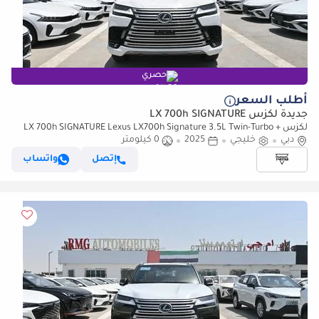
حصري
أطلب السعر
جديدة لكزس LX 700h SIGNATURE
لكزس LX 700h SIGNATURE Lexus LX700h Signature 3.5L Twin-Turbo +
دبي
خليجي
Hybrid V6, Petrol Model 2025
2025
0 كيلومتر
إتصل
واتساب