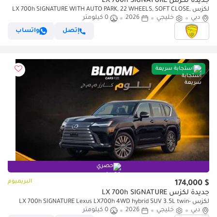
جديدة لكزس LX 700h SIGNATURE
لكزس LX 700h SIGNATURE WITH AUTO PARK, 22 WHEELS, SOFT CLOSE,
دبي
خليجي
2026
HEADUP DISPLAY, MODEL 2026
0 كيلومتر
إتصل
واتساب
استجابة سريعة
حصري
البريميوم
$ 174,000
جديدة لكزس LX 700h SIGNATURE
لكزس LX 700h SIGNATURE Lexus LX700h 4WD hybrid SUV 3.5L twin-
دبي
خليجي
2026
0 كيلومتر
turbo V6 E2026 MODEL BLACK-/RED BLACK INTERIOR AUTOPARK