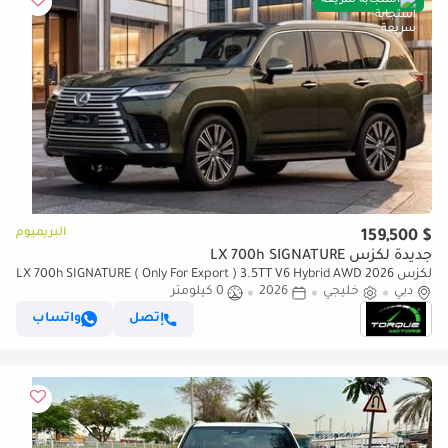
استجابة سريعة
البريميوم
$ 159,500
جديدة لكزس LX 700h SIGNATURE
لكزس LX 700h SIGNATURE ( Only For Export ) 3.5TT V6 Hybrid AWD 2026
دبي
GCC BRAND NEW
خليجي
2026
0 كيلومتر
إتصل
واتساب