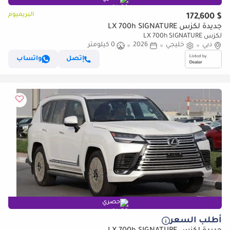
البريميوم
$ 172,600
جديدة لكزس LX 700h SIGNATURE
لكزس LX 700h SIGNATURE
دبي
خليجي
2026
0 كيلومتر
إتصل
واتساب
حصري
أطلب السعر