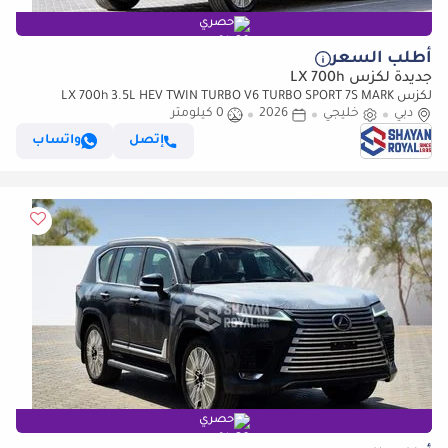
حصري
أطلب السعر
جديدة لكزس LX 700h
لكزس LX 700h 3.5L HEV TWIN TURBO V6 TURBO SPORT 7S MARK
دبي
خليجي
2026
LEVINSON | AUTO PARKING, 2026MY
0 كيلومتر
إتصل
واتساب
حصري