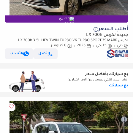
حصري
أطلب السعر
جديدة لكزس LX 700h
لكزس LX 700h 3.5L HEV TWIN TURBO V6 TURBO SPORT 7S MARK
دبي
خليجي
2026
LEVINSON | AUTO PARKING, 2026MY
0 كيلومتر
إتصل
واتساب
بع سيارتك بأفضل سعر
انشر إعلان لتلقي عروض من آلاف الشارين
بع سيارتك