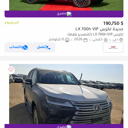
حصري
البريميوم
$ 190,750
جديدة لكزس LX 700h VIP
لكزس LX 700h VIP (للتصدير فقط)
دبي
خليجي
2026
0 كيلومتر
إتصل
واتساب
حصري