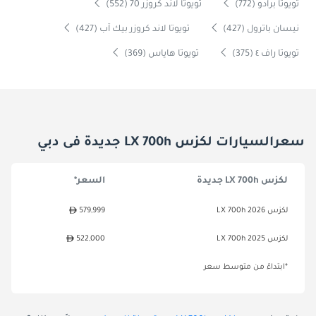
تويوتا برادو (772)
تويوتا لاند كروزر 70 (552)
نيسان باترول (427)
تويوتا لاند كروزر بيك آب (427)
تويوتا راف ٤ (375)
تويوتا هاياس (369)
سعرالسيارات لكزس LX 700h جديدة فى دبي
لكزس LX 700h جديدة
السعر*
لكزس LX 700h 2026
579,999
لكزس LX 700h 2025
522,000
*ابتداءً من متوسط سعر