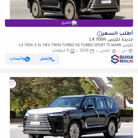
حصري
أطلب السعر
جديدة لكزس LX 700h
لكزس LX 700h 3.5L HEV TWIN TURBO V6 TURBO SPORT 7S MARK
دبي
خليجي
2026
LEVINSON | AUTO PARKING, 2026MY
0 كيلومتر
إتصل
واتساب