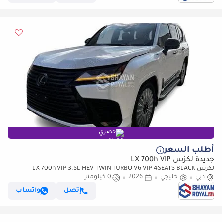
حصري
أطلب السعر
جديدة لكزس LX 700h VIP
لكزس LX 700h VIP 3.5L HEV TWIN TURBO V6 VIP 4SEATS BLACK
دبي
خليجي
2026
0 كيلومتر
EDITION | AUTO PARKING | AT 4WD 2026MY
إتصل
واتساب