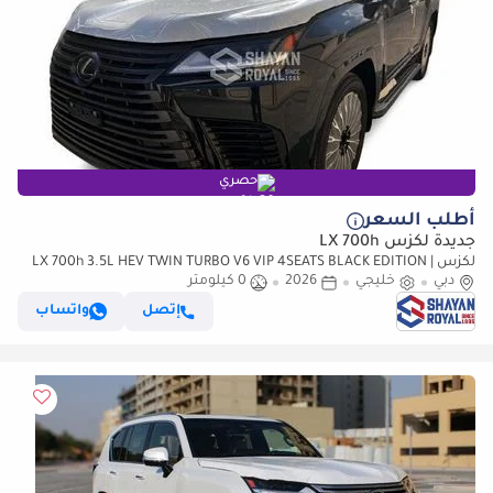
حصري
أطلب السعر
جديدة لكزس LX 700h
لكزس LX 700h 3.5L HEV TWIN TURBO V6 VIP 4SEATS BLACK EDITION |
دبي
خليجي
2026
AUTO PARKING | AT 4WD 2026MY
0 كيلومتر
إتصل
واتساب