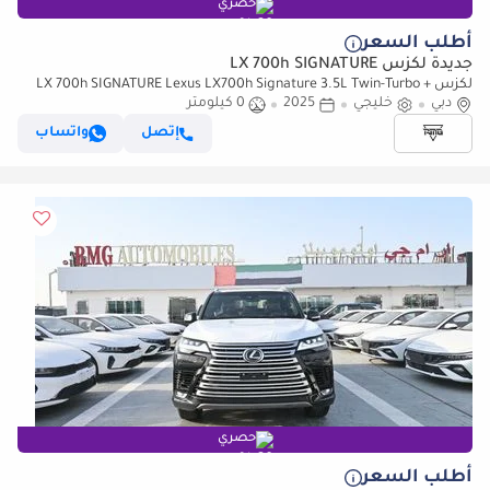
حصري
أطلب السعر
جديدة لكزس LX 700h SIGNATURE
لكزس LX 700h SIGNATURE Lexus LX700h Signature 3.5L Twin-Turbo +
دبي
خليجي
2025
0 كيلومتر
Hybrid V6, Model 2025, Color Green inside Tan
إتصل
واتساب
حصري
أطلب السعر