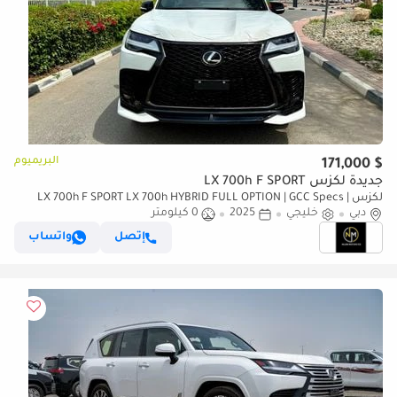
البريميوم
$ 171,000
جديدة لكزس LX 700h F SPORT
لكزس LX 700h F SPORT LX 700h HYBRID FULL OPTION | GCC Specs |
دبي
خليجي
Brand Hybrid Luxury
2025
0 كيلومتر
إتصل
واتساب