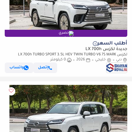
حصري
أطلب السعر
جديدة لكزس LX 700h
لكزس LX 700h TURBO SPORT 3.5L HEV TWIN TURBO V6 7S MARK
دبي
خليجي
2026
LEVINSON | AUTO PARKING, 2026MY
0 كيلومتر
إتصل
واتساب