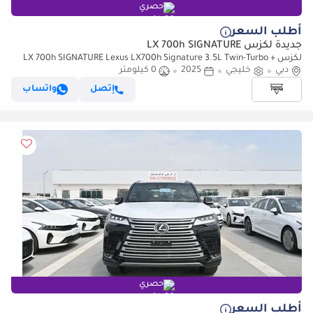
حصري
أطلب السعر
جديدة لكزس LX 700h SIGNATURE
لكزس LX 700h SIGNATURE Lexus LX700h Signature 3.5L Twin-Turbo +
دبي
خليجي
Hybrid V6, Petrol, Model 2025
2025
0 كيلومتر
إتصل
واتساب
حصري
أطلب السعر