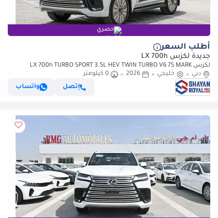
حصري
أطلب السعر
جديدة لكزس LX 700h
لكزس LX 700h TURBO SPORT 3.5L HEV TWIN TURBO V6 7S MARK
دبي
خليجي
2026
LEVINSON | AUTO PARKING, 2026MY
0 كيلومتر
إتصل
واتساب