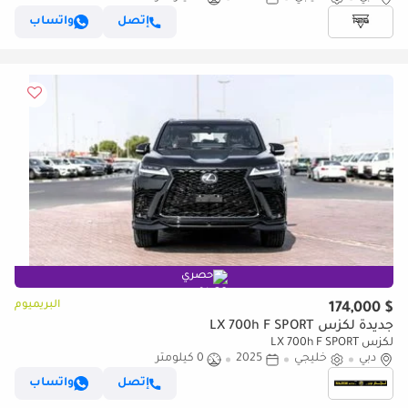
إتصل
واتساب
حصري
البريميوم
$ 174,000
جديدة لكزس LX 700h F SPORT
لكزس LX 700h F SPORT
دبي
خليجي
2025
0 كيلومتر
إتصل
واتساب