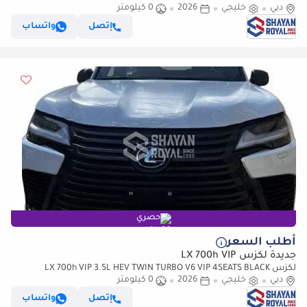
دبي
خليجي
2026
LEVINSON | AUTO PARKING, 2026MY
0 كيلومتر
إتصل
واتساب
حصري
أطلب السعر
جديدة لكزس LX 700h VIP
لكزس LX 700h VIP 3.5L HEV TWIN TURBO V6 VIP 4SEATS BLACK
دبي
خليجي
2026
0 كيلومتر
EDITION | AUTO PARKING | AT 4WD 2026MY
إتصل
واتساب