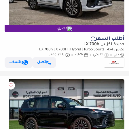
حصري
أطلب السعر
جديدة لكزس LX 700h
لكزس LX 700h LX 700H | Hybrid | Turbo Sports | 4x4
دبي
خليجي
2026
0 كيلومتر
إتصل
واتساب