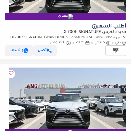
حصري
أطلب السعر
جديدة لكزس LX 700h SIGNATURE
لكزس LX 700h SIGNATURE Lexus LX700h Signature 3.5L Twin-Turbo +
دبي
خليجي
2025
0 كيلومتر
Hybrid V6, Model 2025, Color Green inside Red
إتصل
واتساب