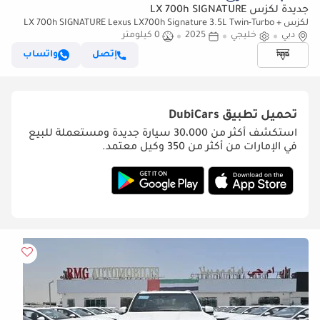
جديدة لكزس LX 700h SIGNATURE
لكزس LX 700h SIGNATURE Lexus LX700h Signature 3.5L Twin-Turbo +
دبي
خليجي
Hybrid V6, Petrol, Model 2025
2025
0 كيلومتر
إتصل
واتساب
تحميل تطبيق
DubiCars
استكشف أكثر من 30،000 سيارة جديدة ومستعملة للبيع
في الإمارات من أكثر من 350 وكيل معتمد.