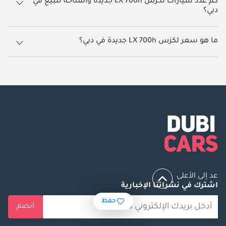
كم عدد سيارات لكزس LX 700h جديدة والمتاحة للبيع في
دبي؟
165 سيارة لكزس LX 700h جديدة متوفرة للبيع في دبي.
ما هو سعر لكزس LX 700h جديدة في دبي؟
يبدأ سعر سيارة لكزس LX 700h جديدة في دبي
577,999.
عد إلى الأعلى
اشترك في نشراتنا الإخبارية
حفظ
انضم