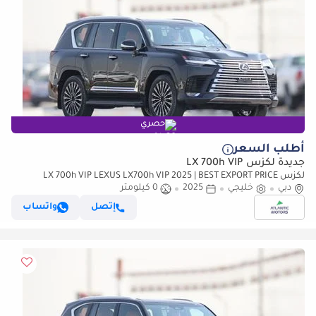
حصري
أطلب السعر
جديدة لكزس LX 700h VIP
لكزس LX 700h VIP LEXUS LX700h VIP 2025 | BEST EXPORT PRICE
دبي
(للتصدير فقط)
خليجي
2025
0 كيلومتر
إتصل
واتساب