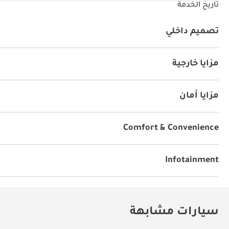
تاريخ الخدمة
تصميم داخلي
كراسي جلد
مشغل إم بي ثري
كراسي مع ذاكرة
يو أس
مزايا خارجية
فتحة سقف
نظام الدخول بدون مفتاح
مزايا رياضية
م
مزايا أمان
نظام المكابح المانعة للانغلاق ABS
نظام كشف النطاق ال
نظام منع الحركة
نظام التحكم بثبات السيارة
وسائد هوا
Comfort & Convenience
الملاحة
نوافذ كهربائية
أجهزة استشعار للركن الأمامي
جهاز التحكم بالمناخ
تثبيت السرعة
Power Mirrors
م
Infotainment
ابل كار بلاي
توصيل بلوتوث
نظام صوت بريميوم
أندر
شاشة على اللمس
مكبرات صوت أمامية
مكبرات صوت 
سيارات مشابهة