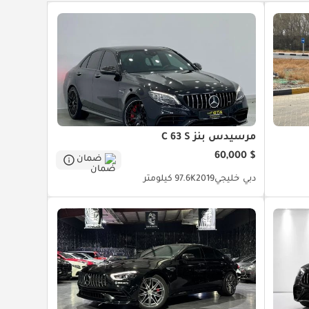
مرسيدس بنز C 63 S
$ 60,000
ضمان
دبي
خليجي
2019
97.6K كيلومتر