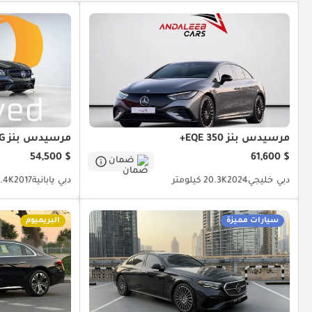
مرسيدس بنز EQE 350+
مرسيدس بنز E 63 AMG
$ 54,500
$ 61,600
ضمان
دبي
خليجي
2024
20.3K كيلومتر
دبي
يابانية
2017
75.4K كي
سيارات مميزة
البريميوم