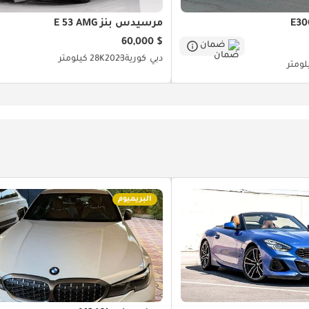
مرسيدس بنز E 53 AMG
$ 60,000
ضمان
دبي
كورية
2023
28K كيلومتر
البريميوم