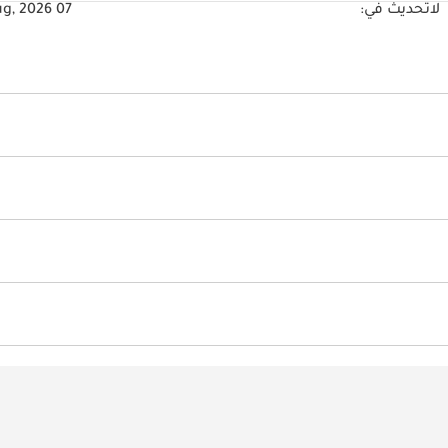
لا
تحديث في:
07 Aug, 2026
 بي
رايا جانبية مع مؤشرات
محجوب
نظام التنبيه عند الانطلاق
قفل سلامة الأطفال
ئية
شاشة عرض معلومات على الزجاج الأمامي
مكيّف
صابيح أمامية اوتوماتيكية
ويد أوتو
عدد المكبرات
قياس شاشة عرض (بالإنش)
خلفية
مشعل أقراص دي في دي وسي دي