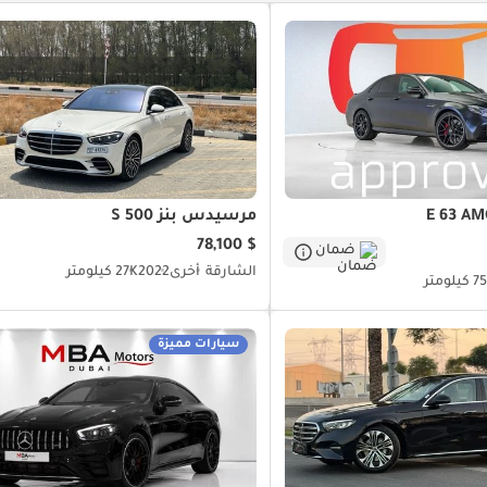
مرسيدس بنز S 500
$ 78,100
ضمان
الشارقة
أخرى
2022
27K كيلومتر
لومتر
سيارات مميزة