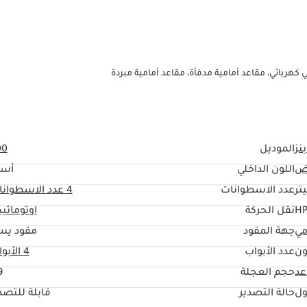
نز
الموديل
00
ض
اللون الداخلي
أسو
عدد الاسطوانات
4
عدد الاسطوانا
نقل الحركة
اوتوماتي
مي
جهة المقود
مقود يس
ون
عدد الأبواب
4 الأبواب
حجم العجلة
"
ول
حالة التصدير
قابلة للتصد