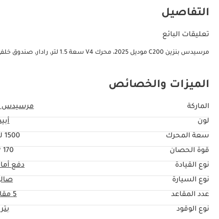
التفاصيل
تعليقات البائع
مرسيدس بنزين C200 موديل 2025، محرك V4 سعة 1.5 لتر، رادار، صندوق خلفي كهربائي، مقاعد أمامية مدفأة، مقاعد أمامية مبردة
الميزات والخصائص
الماركة
مرسيدس ب
لون
أبي
سعة المحرك
1500 ليتر
قوة الحصان
170 HP
نوع القيادة
دفع أما
نوع السيارة
صال
عدد المقاعد
5 مقاعد
نوع الوقود
بتر