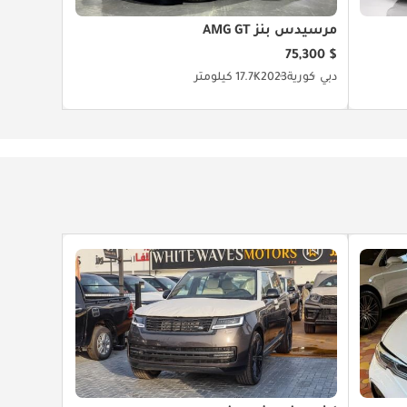
مرسيدس بنز AMG GT
$ 75,300
دبي
كورية
2023
17.7K كيلومتر