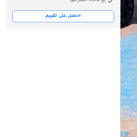
بِع بذكاء. اشترِ بثق
احصل على تقييم