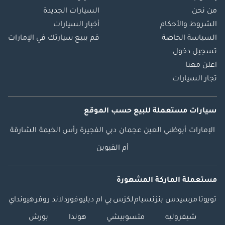
من نحن
السيارات الجديدة
الشروط والأحكام
أخبار السيارات
السياسة الخاصة
قم ببيع سيارتك في الإمارات
تسجيل دخول
اعلن معنا
تجار السيارات
سيارات مستعملة
للبيع
حسب الموقع
الإمارات
أبوظبي
العين
عجمان
دبي
الفجيرة
رأس الخيمة
الشارقة
أم القيوين
مستعملة الماركة المشهورة
تويوتا
مرسيدس بنز
نسيام
لكزس
بي ام دبليو
فورد
لاند روفر
هيونداي
شيفروليه
متسوبيشي
هوندا
بورش