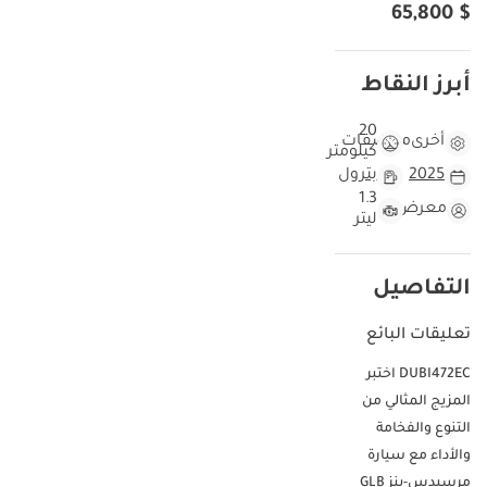
$ 65,800
أبرز النقاط
20
أخرى
مواصفات
كيلومتر
2025
بترول
1.3
معرض
ليتر
التفاصيل
تعليقات البائع
DUBI472EC اختبر
المزيج المثالي من
التنوع والفخامة
والأداء مع سيارة
مرسيدس-بنز GLB