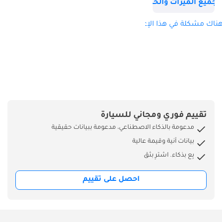
جميع الميزات والخصائص
منزلقة نظام الوسائط
المتعددة MBUX مع
ناك مشكلة في هذا الإعلان؟
شاشة تعمل باللمس
مقاس 10.25 بوصة
لوحة عدادات رقمية
مقاس 10.25 بوصة
نظام الصوت
المحيطي
Burmester® الشحن
تقييم فوري ومجاني للسيارة
اللاسلكي وتكامل
مدعومة بالذكاء الاصطناعي، مدعومة ببيانات حقيقية
الهاتف الذكي (Apple
بيانات آنية وقيمة عالية
CarPlay وAndroid
بِع بذكاء. اشترِ بثق
Auto) شاشة عرض
أمامية حزمة ركن
احصل على تقييم
السيارة مع كاميرا
360 درجة مساعد
النقطة العمياء