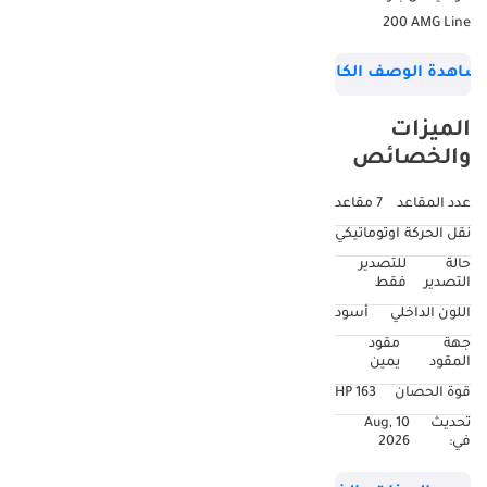
200 AMG Line
Premium Plus موديل
شاهدة الوصف الكامل
2025. تتميز هذه
السيارة الرياضية
الميزات
متعددة الاستخدامات
والخصائص
ذات السبعة مقاعد
بتصميم خارجي أبيض
عدد المقاعد
7 مقاعد
جذاب ومقصورة
نقل الحركة
اوتوماتيكي
داخلية سوداء أنيقة،
حالة
للتصدير
لتقدم لك الأناقة
التصدير
فقط
والفخامة في كل رحلة.
اللون الداخلي
أسود
الميزات الرئيسية:
جهة
مقود
حزمة AMG Line
المقود
يمين
Premium Plus عجلات
قوة الحصان
163 HP
AMG خفيفة الوزن
تحديث
10 Aug,
متعددة الأضلاع
في:
2026
مقاس 20 بوصة فتحة
سقف بانورامية