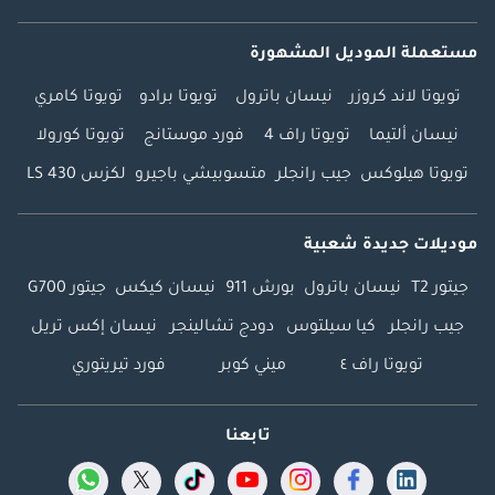
مستعملة الموديل المشهورة
تويوتا لاند كروزر
نيسان باترول
تويوتا برادو
تويوتا كامري
نيسان ألتيما
تويوتا راف 4
فورد موستانج
تويوتا كورولا
تويوتا هيلوكس
جيب رانجلر
متسوبيشي باجيرو
لكزس LS 430
موديلات جديدة شعبية
جيتور T2
نيسان باترول
بورش 911
نيسان كيكس
جيتور G700
جيب رانجلر
كيا سيلتوس
دودج تشالينجر
نيسان إكس تريل
تويوتا راف ٤
ميني كوبر
فورد تيريتوري
تابعنا