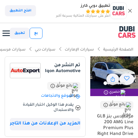
تطبيق دوبي كارز
افتح التطبيق
اعثر على سيارتك المثالية بسرعة أكبر
بع
تطبيق
الصفحة الرئيسية
سيارات الإمارات
سيارات دبي
سيارات مرسيد
تم النشر من
Iqon Automotive
بائع موثّق
حصري
الموقع والاتجاهات
بائع موثّق
يقدم هذا الوكيل اختبار القيادة
والاستبدال
مرسيدس بنز GLB
200 AMG Line
المزيد من الإعلانات من هذا التاجر
Premium Plus
Right Hand Drive