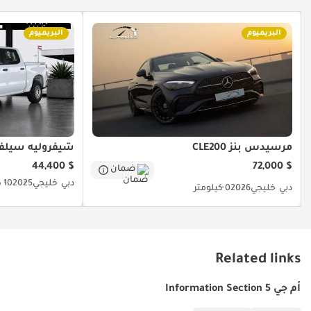
البريميوم
البريميوم
مرسيدس بنز CLE200
شيفروليه سيلفا
$ 44,400
$ 72,000
ضمان
دبي
خليجي
2025
10 كيلومتر
دبي
خليجي
2026
0 كيلومتر
Related links
أم جي 5 Information Section