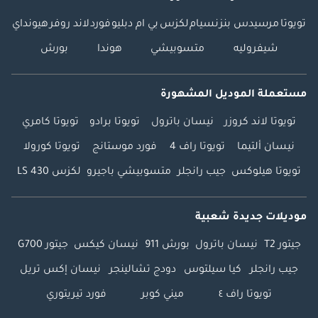
تويوتا
مرسيدس بنز
نسيام
لكزس
بي ام دبليو
فورد
لاند روفر
هيونداي
شيفروليه
متسوبيشي
هوندا
بورش
مستعملة الموديل المشهورة
تويوتا لاند كروزر
نيسان باترول
تويوتا برادو
تويوتا كامري
نيسان ألتيما
تويوتا راف 4
فورد موستانج
تويوتا كورولا
تويوتا هيلوكس
جيب رانجلر
متسوبيشي باجيرو
لكزس LS 430
موديلات جديدة شعبية
جيتور T2
نيسان باترول
بورش 911
نيسان كيكس
جيتور G700
جيب رانجلر
كيا سيلتوس
دودج تشالينجر
نيسان إكس تريل
تويوتا راف ٤
ميني كوبر
فورد تيريتوري