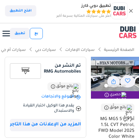
تطبيق دوبي كارز
افتح التطبيق
اعثر على سيارتك المثالية بسرعة أكبر
بع
تطبيق
الصفحة الرئيسية
سيارات الإمارات
سيارات دبي
سيارات أم جي
تم النشر من
RMG Automobiles
بائع موثّق
حصري
الموقع والاتجاهات
يقدم هذا الوكيل اختبار القيادة
بائع موثّق
والاستبدال
أم جي 5 MG MG5
المزيد من الإعلانات من هذا التاجر
1.5L CVT Petrol,
FWD Model 2025
Color White