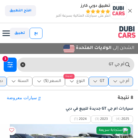
تطبيق دوبي كارز
افتح التطبيق
اعثر على سيارتك المثالية بسرعة أكبر
بع
تطبيق
الشحن إلى
الولايات المتحدة
3
أم جي GT
جديدة
أم جي
GT
النوع
السعر ($)
السنة
دب
8 نتيجة
سيارات أم جي GT جديدة للبيع في دبي
(1)
2024
(3)
2023
(4)
2025
استجابة سريعة