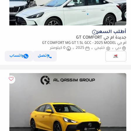
أطلب السعر
جديدة أم جي GT COMFORT
أم جي GT COMFORT MG GT 1.5L GCC - 2025 MODEL
دبي
خليجي
2025
0 كيلومتر
إتصل
واتساب