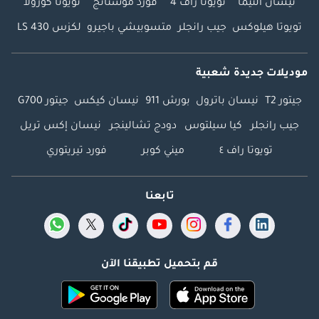
نيسان ألتيما
تويوتا راف 4
فورد موستانج
تويوتا كورولا
تويوتا هيلوكس
جيب رانجلر
متسوبيشي باجيرو
لكزس LS 430
موديلات جديدة شعبية
جيتور T2
نيسان باترول
بورش 911
نيسان كيكس
جيتور G700
جيب رانجلر
كيا سيلتوس
دودج تشالينجر
نيسان إكس تريل
تويوتا راف ٤
ميني كوبر
فورد تيريتوري
تابعنا
قم بتحميل تطبيقنا الآن