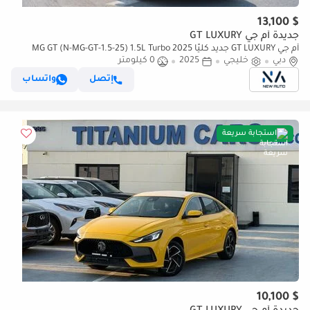
$ 13,100
جديدة أم جي GT LUXURY
أم جي GT LUXURY جديد كليًا 2025 MG GT (N-MG-GT-1.5-25) 1.5L Turbo
دبي
Luxury Sedan GCC – للتصدير فقط
خليجي
2025
0 كيلومتر
إتصل
واتساب
استجابة سريعة
$ 10,100