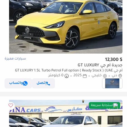
سيارات مميزة
$ 12,300
جديدة أم جي GT LUXURY
أم جي GT LUXURY 1.5L Turbo Petrol Full option ( Ready Stock ) (UAE
دبي
Possible)
خليجي
2025
0 كيلومتر
إتصل
واتساب
استجابة سريعة