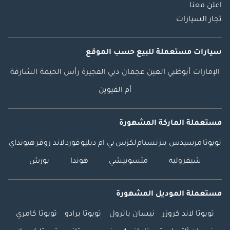
اعلن معنا
تجار السيارات
سيارات مستعملة
للبيع
حسب الموقع
الإمارات
أبوظبي
العين
عجمان
دبي
الفجيرة
رأس الخيمة
الشارقة
أم القيوين
مستعملة الماركة المشهورة
تويوتا
مرسيدس بنز
نسيام
لكزس
بي ام دبليو
فورد
لاند روفر
هيونداي
شيفروليه
متسوبيشي
هوندا
بورش
مستعملة الموديل المشهورة
تويوتا لاند كروزر
نيسان باترول
تويوتا برادو
تويوتا كامري