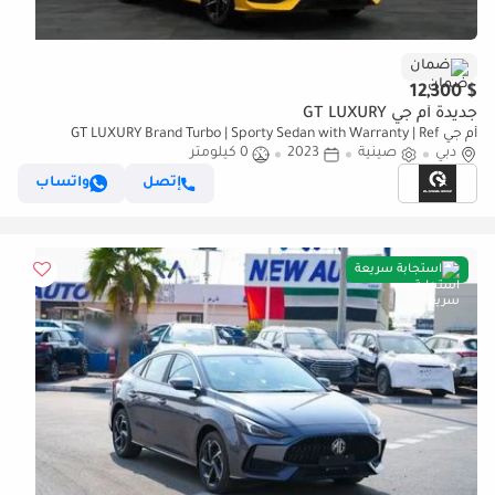
ضمان
$ 12,300
جديدة أم جي GT LUXURY
أم جي GT LUXURY Brand Turbo | Sporty Sedan with Warranty | Ref
دبي
MGGT2023
صينية
2023
0 كيلومتر
إتصل
واتساب
استجابة سريعة