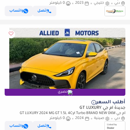
دبي
خليجي
2023
0 كيلومتر
إتصل
واتساب
حصري
أطلب السعر
جديدة أم جي GT LUXURY
أم جي GT LUXURY 2024 MG GT 1.5L 4Cyl Turbo BRAND NEW 0KM
دبي
صينية
2024
0 كيلومتر
إتصل
واتساب