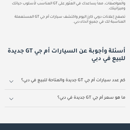
والمواصفات، مما يساعدك في العثور على GT المناسب لأسلوب حياتك
وميزانيتك.
تصفح إعلانات دوبي كارز اليوم واكتشف سيارات أم جي GT المستعملة
المناسبة لك في جميع أنحاء دبي.
أسئلة وأجوبة عن السيارات أم جي GT جديدة
للبيع في دبي
كم عدد سيارات أم جي GT جديدة والمتاحة للبيع في دبي؟
8 سيارة أم جي GT جديدة متوفرة للبيع في دبي.
ما هو سعر أم جي GT جديدة في دبي؟
يبدأ سعر سيارة أم جي GT جديدة في دبي
37,799.