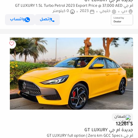
جديدة أم جي GT LUXURY
أم جي GT LUXURY 1.5L Turbo Petrol 2023 Export Price @ 37,000 AED
دبي
خليجي
2023
0 كيلومتر
إتصل
واتساب
ضمان
$ 12,261
جديدة أم جي GT LUXURY
أم جي GT LUXURY full option | Zero km GCC Specs