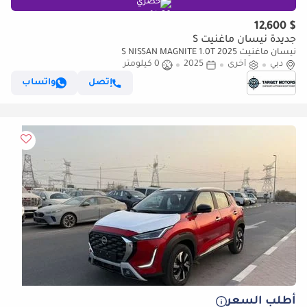
حصري
$ 12,600
جديدة نيسان ماغنيت S
نيسان ماغنيت S NISSAN MAGNITE 1.0T 2025
دبي
أخرى
2025
0 كيلومتر
إتصل
واتساب
أطلب السعر