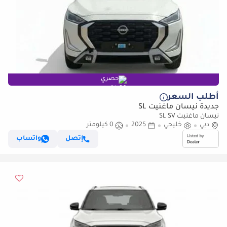
حصري
أطلب السعر
جديدة نيسان ماغنيت SL
نيسان ماغنيت SL SV
دبي
خليجي
2025
0 كيلومتر
إتصل
واتساب