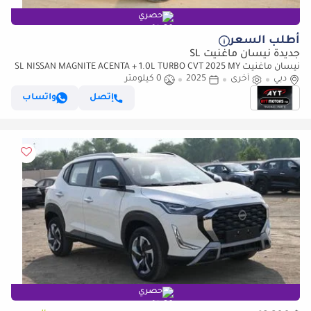
حصري
أطلب السعر
جديدة نيسان ماغنيت SL
نيسان ماغنيت SL NISSAN MAGNITE ACENTA + 1.0L TURBO CVT 2025 MY
دبي
(للتصدير فقط)
أخرى
2025
0 كيلومتر
إتصل
واتساب
حصري