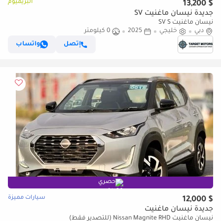
البريميوم
$ 13,200
جديدة نيسان ماغنيت SV
نيسان ماغنيت SV S
دبي
خليجي
2025
0 كيلومتر
إتصل
واتساب
حصري
سيارات مميزة
$ 12,000
جديدة نيسان ماغنيت
نيسان ماغنيت Nissan Magnite RHD (للتصدير فقط)