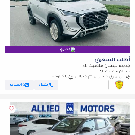
حصري
أطلب السعر
جديدة نيسان ماغنيت SL
نيسان ماغنيت SL
دبي
خليجي
2025
0 كيلومتر
إتصل
واتساب