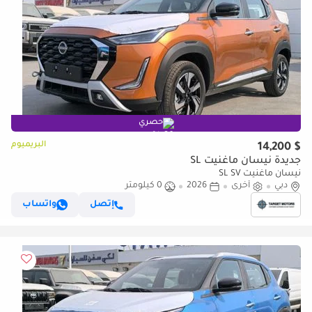
حصري
البريميوم
$ 14,200
جديدة نيسان ماغنيت SL
نيسان ماغنيت SL SV
دبي
أخرى
2026
0 كيلومتر
إتصل
واتساب