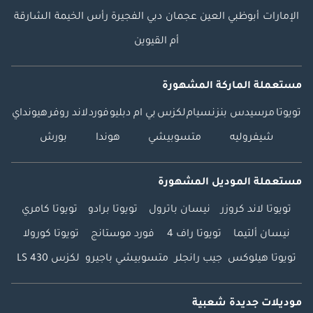
الإمارات
أبوظبي
العين
عجمان
دبي
الفجيرة
رأس الخيمة
الشارقة
أم القيوين
مستعملة الماركة المشهورة
تويوتا
مرسيدس بنز
نسيام
لكزس
بي ام دبليو
فورد
لاند روفر
هيونداي
شيفروليه
متسوبيشي
هوندا
بورش
مستعملة الموديل المشهورة
تويوتا لاند كروزر
نيسان باترول
تويوتا برادو
تويوتا كامري
نيسان ألتيما
تويوتا راف 4
فورد موستانج
تويوتا كورولا
تويوتا هيلوكس
جيب رانجلر
متسوبيشي باجيرو
لكزس LS 430
موديلات جديدة شعبية