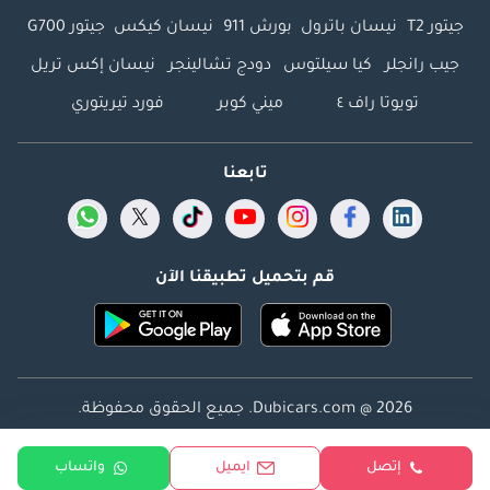
جيتور T2
نيسان باترول
بورش 911
نيسان كيكس
جيتور G700
جيب رانجلر
كيا سيلتوس
دودج تشالينجر
نيسان إكس تريل
تويوتا راف ٤
ميني كوبر
فورد تيريتوري
تابعنا
قم بتحميل تطبيقنا الآن
Dubicars.com @ 2026. جميع الحقوق محفوظة.
العنوان: 2114 ، برج شذى ، المدينة الإعلامية ، دبي ، الإمارات
إتصل
ايميل
واتساب