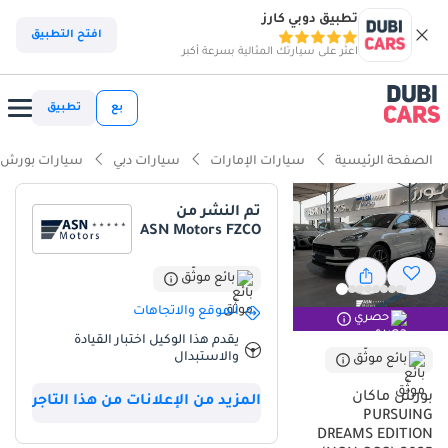
تطبيق دوبي كارز
ذكاء دوبي كارز
افتح التطبيق
اعثر على سيارتك المثالية بسرعة أكبر
ذكاء دوبيكارز
بع
تطبيق
أبرز المواصفات
الصفحة الرئيسية
سيارات الإمارات
سيارات دبي
سيارات بورش
تصنيف أمان 5 نجوم من NCAP
تم النشر من
ASN Motors FZCO
نظام صوتي فاخر قياسي
أحدث أنظمة ADAS قياسية
بائع موثّق
الموقع والاتجاهات
حصري
ملخص
يقدم هذا الوكيل اختبار القيادة
والاستبدال
تعتبر Porsche Macan موديل 2025 في نسختها الخاصة PURSUING
بائع موثّق
DREAMS EDITION فرصة استثنائية لمن يبحث عن الفخامة العصرية والأداء
بورش ماكان
المزيد من الإعلانات من هذا التاجر
الرياضي المتوازن في الوقت ذاته. يأتي هذا الإصدار بلون Beige الراقي وهو
PURSUING
أحد الألوان التي بدأت تكتسب طلباً متزايداً في سوق الخليج لندرتها
DREAMS EDITION
وجاذبيتها تحت أشعة الشمس. بفضل المحرك القوي سعة 2 لتر